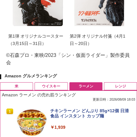
第1弾 オリジナルコースター
第2弾 オリジナル付箋（4月1
（3月15日～31日）
日～20日）
©石森プロ・東映/2023「シン・仮面ライダー」製作委員
会
Amazon グルメランキング
米
ウイスキー
ラーメン
レンジ
Amazon ラーメン の売れ筋ランキング
更新日時：2026/08/09 18:03
by Amazon 国産ブレンド米 精米 5kg
ブラックニッカ ニッカ Nikka ウィスキ
チキンラーメン どんぶり 85g×12個 日清
1
1
1
ー4000ml ブラックニッカクリア ウヰス
食品 インスタント カップ麺
キー 【日本 アサヒ ウィスキー】 大容量
￥2,650
お得 4リットル
￥1,939