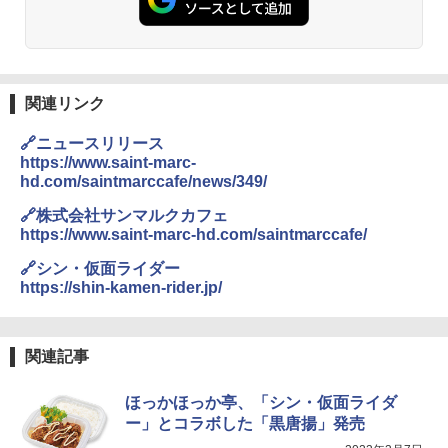
L 1段調理 ブラック RE-WF232-B シンプ
ル操作 コンパクト 一人暮らし 二人暮ら
し らくチン!（絶対湿度）センサー ノン
フライ調理 トースト スチームあたため
ワイドフラット庫内 簡単お手入れ
関連リンク
￥29,447
🔗ニュースリリース
https://www.saint-marc-
hd.com/saintmarccafe/news/349/
【セット買い】 [山善] スチームオーブン
3
レンジ 省エネ 高効率 15L 一人暮らし 二
🔗株式会社サンマルクカフェ
人暮らし フラットテーブル グレー YRZ-
WF150TV(H) + 炊飯器 5.5合 マイコン式
https://www.saint-marc-hd.com/saintmarccafe/
低温調理 AMRC-10M(B) ブラック
🔗シン・仮面ライダー
￥34,280
https://shin-kamen-rider.jp/
関連記事
TOSHIBA(東芝) スチームオーブンレン
4
ジ 石窯ドーム ER-D80A(K) ブラック 25
0℃ 1段調理 フラットテーブル 電子レン
ほっかほっか亭、「シン・仮面ライダ
ジ 赤外線センサー ノンフライ調理 簡単
ー」とコラボした「黒唐揚」発売
お手入れ 小型 新生活 一人暮らし 二人暮
らし ファミリー