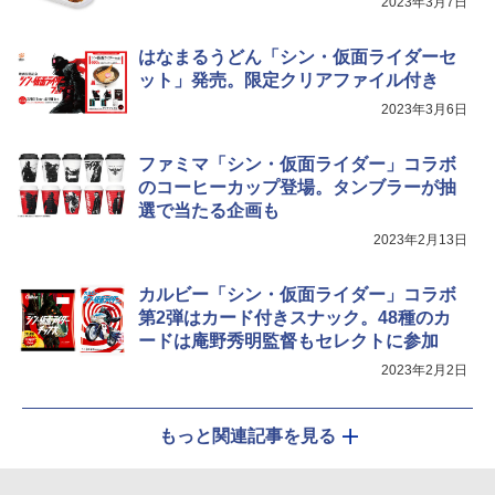
2023年3月7日
￥34,266
はなまるうどん「シン・仮面ライダーセ
ット」発売。限定クリアファイル付き
2023年3月6日
シャープ ウォーターオーブン ヘルシオ
5
AX-XJ1-B ブラック 30L 2段調理 コンベ
クション トースト機能
ファミマ「シン・仮面ライダー」コラボ
のコーヒーカップ登場。タンブラーが抽
￥44,800
選で当たる企画も
2023年2月13日
カルビー「シン・仮面ライダー」コラボ
第2弾はカード付きスナック。48種のカ
ードは庵野秀明監督もセレクトに参加
2023年2月2日
もっと関連記事を見る