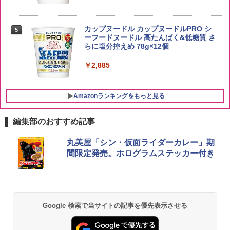
野沢農産 無洗米 青い流るる コシヒカリ
5
5kg 長野県産 令和7年産
【数量限定】竹鶴ピュアモルト700ml ア
5
カップヌードル カップヌードルPRO シ
5
サヒ [ ウイスキー 日本 700ml ]【中元 ギ
ーフードヌードル 高たんぱく&低糖質 さ
フト プレゼント 贈り物に】
￥3,980
らに塩分控えめ 78g×12個
￥6,930
￥2,885
Amazonランキングをもっと見る
編集部のおすすめ記事
[山善] スチームオーブンレンジ 25L 一人
丸美屋「シン・仮面ライダーカレー」期
1
暮らし 二人暮らし フラットテーブル ス
間限定発売。ホログラムステッカー付き
チーム調理 自動メニュー19種搭載 角皿
付き ブラック MRK-F250TSV(B)
￥22,800
Google 検索で当サイトの記事を優先表示させる
シャープ 過熱水蒸気 オーブンレンジ 23
2