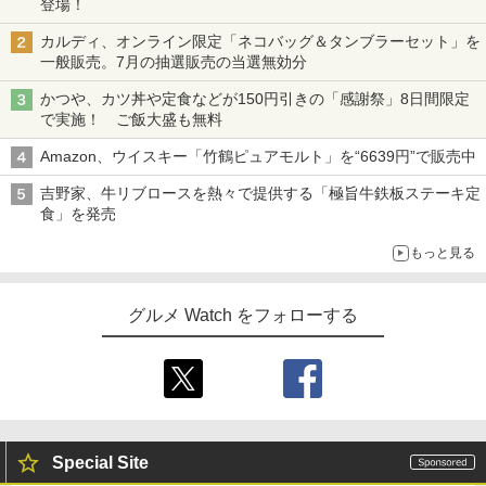
登場！
カルディ、オンライン限定「ネコバッグ＆タンブラーセット」を
一般販売。7月の抽選販売の当選無効分
かつや、カツ丼や定食などが150円引きの「感謝祭」8日間限定
で実施！ ご飯大盛も無料
Amazon、ウイスキー「竹鶴ピュアモルト」を“6639円”で販売中
吉野家、牛リブロースを熱々で提供する「極旨牛鉄板ステーキ定
食」を発売
もっと見る
グルメ Watch をフォローする
Special Site