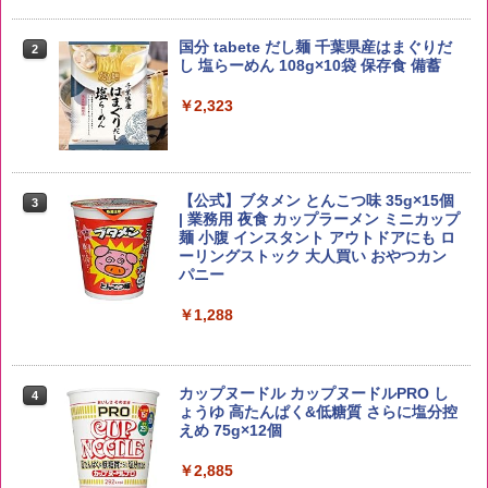
￥4,327
国分 tabete だし麺 千葉県産はまぐりだ
2
【在庫処分価格】ももたろう印 無洗米 5
2
し 塩らーめん 108g×10袋 保存食 備蓄
kg 業務用 お米マイスターブレンド
角瓶 2700ml サントリー ウイスキー ハ
2
イボール 大容量
￥2,323
￥2,680
￥6,091
【公式】ブタメン とんこつ味 35g×15個
3
by Amazon あきたこまちブレンド 無洗
3
| 業務用 夜食 カップラーメン ミニカップ
米 5kg
角ハイボール 350ml×24本 サントリー ウ
麺 小腹 インスタント アウトドアにも ロ
3
イスキー ハイボール 缶
ーリングストック 大人買い おやつカン
￥3,396
パニー
￥4,927
￥1,288
新潟ケンベイ【精米】新潟県産にじのき
4
らめき 5kg 令和7年産
トリスウイスキー 4000ml サントリー 大
4
カップヌードル カップヌードルPRO し
4
容量 4リットル
ょうゆ 高たんぱく&低糖質 さらに塩分控
￥5,809
えめ 75g×12個
￥4,274
￥2,885