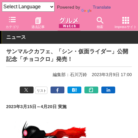
Powered by
Translate
グルメ Watch
店舗
カフェ
サンマルクカフェ
カテゴリ
過去記事
検索
Impressサイト
ニュース
サンマルクカフェ、「シン・仮面ライダー」公開
記念「チョコクロ」発売！
編集部：石川万鈴
2023年3月9日 17:00
リスト
2023年3月15日～4月20日 実施