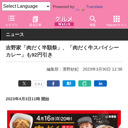
Powered by
Translate
グルメ Watch
店舗
丼もの
吉野家
カテゴリ
過去記事
検索
Impressサイト
ニュース
吉野家「肉だく半額祭」、「肉だく牛スパイシー
カレー」も92円引き
編集部：濱野紗妃
2023年3月30日 12:38
リスト
2023年4月3日11時 開始