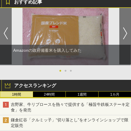
おすすめ記事
Amazonの政府備蓄米を購入してみた
●
●
●
アクセスランキング
1時間
24時間
1週間
1カ月
吉野家、牛リブロースを熱々で提供する「極旨牛鉄板ステーキ定
食」を発売
鎌倉紅谷「クルミッ子」“切り落とし”をオンラインショップで限
定販売