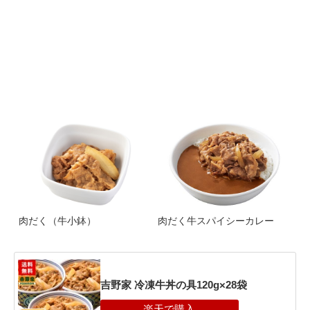
肉だく（牛小鉢）
肉だく牛スパイシーカレー
吉野家 冷凍牛丼の具120g×28袋