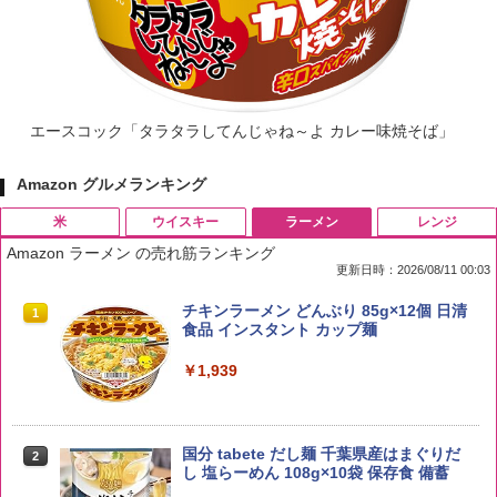
エースコック「タラタラしてんじゃね～よ カレー味焼そば」
Amazon グルメランキング
米
ウイスキー
ラーメン
レンジ
Amazon ラーメン の売れ筋ランキング
更新日時：2026/08/11 00:03
by Amazon 国産ブレンド米 精米 5kg
ブラックニッカ ニッカ Nikka ウィスキ
チキンラーメン どんぶり 85g×12個 日清
1
1
1
ー4000ml ブラックニッカクリア ウヰス
食品 インスタント カップ麺
キー 【日本 アサヒ ウィスキー】 大容量
￥2,650
お得 4リットル
￥1,939
￥4,341
国分 tabete だし麺 千葉県産はまぐりだ
2
【在庫処分価格】ももたろう印 無洗米 5
2
し 塩らーめん 108g×10袋 保存食 備蓄
kg 業務用 お米マイスターブレンド
角瓶 2700ml サントリー ウイスキー ハ
2