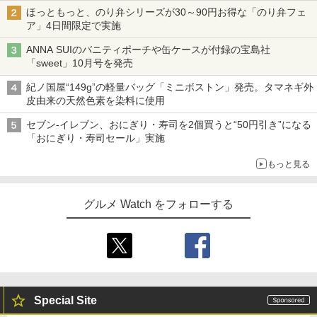
ほっともっと、のり弁シリーズが30～90円お得な「のり弁フェ
ア」4日間限定で実施
ANNA SUIのバニティポーチや缶ケースが付録の宝島社
「sweet」10月号を発売
紀ノ国屋“149g”の軽量バッグ「ミニボストン」発売。タマネギ外
皮由来の天然色素を染料に使用
セブン-イレブン、おにぎり・寿司を2個買うと“50円引き”になる
「おにぎり・寿司セール」実施
もっと見る
グルメ Watch をフォローする
Special Site