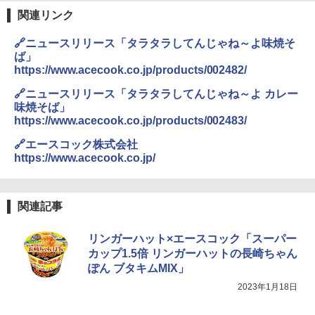
関連リンク
[山善] スチームオーブンレンジ 省エネ
3
🔗ニュースリリース「タラタラしてんじゃね～よ味焼そ
高効率 15L 一人暮らし 二人暮らし スチ
ば」
ーム調理 フラットテーブル トースト機
https://www.acecook.co.jp/products/002482/
能 自動メニュー33種 簡単お手入れ グレ
ー YRZ-WF150TV(H)
🔗ニュースリリース「タラタラしてんじゃね～よ カレー
味焼そば」
￥26,800
https://www.acecook.co.jp/products/002483/
🔗エースコック株式会社
https://www.acecook.co.jp/
TOSHIBA(東芝) スチームオーブンレン
4
ジ 石窯ドーム ER-D100A(H) アッシュグ
レージュ 250℃ 1段調理 フラットテーブ
ル 電子レンジ 赤外線センサー ノンフラ
関連記事
イ調理 簡単お手入れ 小型 新生活 一人暮
らし 二人暮らし ファミリー
リンガーハット×エースコック「スーパー
￥40,037
カップ1.5倍 リンガーハットの長崎ちゃん
ぽん ブタキムMIX」
2023年1月18日
シャープ ウォーターオーブン ヘルシオ
5
AX-XJ1-B ブラック 30L 2段調理 コンベ