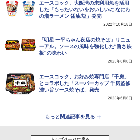
クション トースト機能
エースコック、大阪湾の未利用魚を活用
した「もったいないをおいしいに なにわ
￥44,800
の潮ラーメン 醤油/塩」発売
2022年10月18日
「明星 一平ちゃん夜店の焼そば」リニュ
ーアル。ソースの風味を強化した“旨さ鉄
板”の味わい
2023年6月8日
エースコック、お好み焼専門店「千房」
とコラボした「スーパーカップ 千房監修
濃い旨ソース焼そば」発売
2023年6月8日
もっと関連記事を見る
トップページに戻る