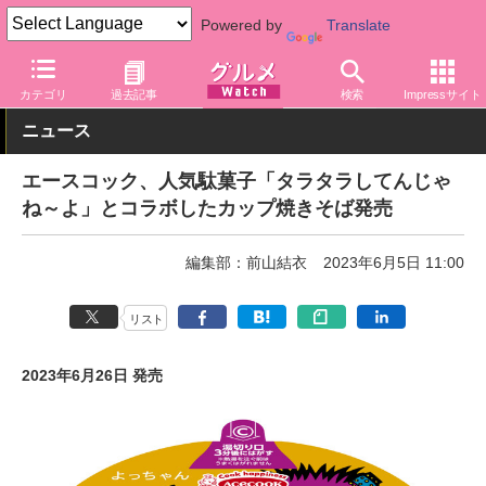
Powered by
Translate
グルメ Watch
メーカー
即席麺
エースコック
カテゴリ
過去記事
検索
Impressサイト
ニュース
エースコック、人気駄菓子「タラタラしてんじゃ
ね～よ」とコラボしたカップ焼きそば発売
編集部：前山結衣
2023年6月5日 11:00
リスト
2023年6月26日 発売