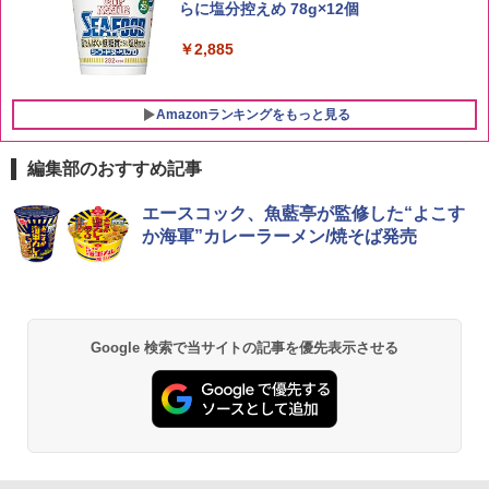
￥3,274
らに塩分控えめ 78g×12個
￥4,275
￥2,885
Amazonランキングをもっと見る
編集部のおすすめ記事
[山善] スチームオーブンレンジ 25L 一人
エースコック、魚藍亭が監修した“よこす
1
暮らし 二人暮らし フラットテーブル ス
か海軍”カレーラーメン/焼そば発売
チーム調理 自動メニュー19種搭載 角皿
付き ホワイト MRK-F250TSV(W)
￥20,990
Google 検索で当サイトの記事を優先表示させる
シャープ 過熱水蒸気 オーブンレンジ 26
2
L コンベクション 2段調理 ホワイト RE-
SS26B-W
￥32,800