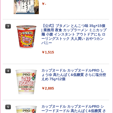
イボール 大容量
￥-
￥2,680
￥6,061
【公式】ブタメン とんこつ味 35g×15個
3
野沢農産 無洗米 青い流るる コシヒカリ
3
| 業務用 夜食 カップラーメン ミニカップ
5kg 長野県産 令和7年産
【数量限定】竹鶴ピュアモルト700ml ア
麺 小腹 インスタント アウトドアにも ロ
3
サヒ [ ウイスキー 日本 700ml ]【中元 ギ
ーリングストック 大人買い おやつカン
フト プレゼント 贈り物に】
￥3,980
パニー
￥6,900
￥1,515
by Amazon あきたこまちブレンド 無洗
4
米 5kg
角ハイボール 350ml×24本 サントリー ウ
カップヌードル カップヌードルPRO し
4
4
イスキー ハイボール 缶
ょうゆ 高たんぱく&低糖質 さらに塩分控
￥3,396
えめ 75g×12個
￥4,948
￥2,885
by Amazon 新潟県産 新潟のお米 無洗米
5
5kg
トリスウイスキー 4000ml サントリー 大
5
カップヌードル カップヌードルPRO シ
5
容量 4リットル
ーフードヌードル 高たんぱく&低糖質 さ