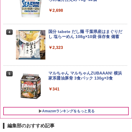
￥4,927
￥2,698
野沢農産 無洗米 青い流るる コシヒカリ
4
5kg 長野県産 令和7年産
【数量限定】竹鶴ピュアモルト700ml ア
4
国分 tabete だし麺 千葉県産はまぐりだ
4
サヒ [ ウイスキー 日本 700ml ]【中元 ギ
し 塩らーめん 108g×10袋 保存食 備蓄
フト プレゼント 贈り物に】
￥3,980
￥2,323
￥6,783
【在庫処分価格】ももたろう印 無洗米 5
5
kg 業務用 お米マイスターブレンド
サントリー シングルモルト ウイスキー
5
マルちゃん マルちゃんZUBAAAN! 横浜
5
白州 Story of the Distillery 2026 化粧箱
家系醤油豚骨 3食パック 130g×3食
￥2,680
入 700ml
￥341
￥20,000
Amazonランキングをもっと見る
編集部のおすすめ記事