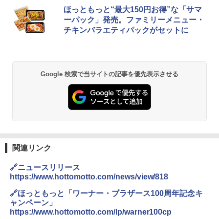
[山善] スチームオーブンレンジ 25L 一人
ほっともっと“最大150円お得”な「サマ
1
暮らし 二人暮らし フラットテーブル ス
ーパック」発売。ファミリーメニュー・
チーム調理 自動メニュー19種搭載 角皿
チキンバラエティパックがセットに
付き ブラック MRK-F250TSV(B)
￥22,800
Google 検索で当サイトの記事を優先表示させる
シャープ 過熱水蒸気 オーブンレンジ 26
2
L コンベクション 2段調理 ホワイト RE-
SS26B-W
￥32,800
関連リンク
【セット買い】 [山善] スチームオーブン
3
レンジ 省エネ 高効率 15L 一人暮らし 二
🔗ニュースリリース
人暮らし フラットテーブル グレー YRZ-
https://www.hottomotto.com/news/view/818
WF150TV(H) + 炊飯器 5.5合 マイコン式
低温調理 AMRC-10M(B) ブラック
🔗ほっともっと「ワーナー・ブラザース100周年記念キ
ャンペーン」
￥34,280
https://www.hottomotto.com/lp/warner100cp