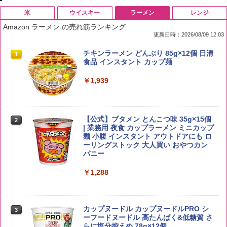
米
ウイスキー
ラーメン
レンジ
Amazon ラーメン の売れ筋ランキング
更新日時：2026/08/09 12:03
by Amazon 国産ブレンド米 精米 5kg
ブラックニッカ ニッカ Nikka ウィスキ
チキンラーメン どんぶり 85g×12個 日清
1
1
1
ー4000ml ブラックニッカクリア ウヰス
食品 インスタント カップ麺
キー 【日本 アサヒ ウィスキー】 大容量
￥2,650
お得 4リットル
￥1,939
￥4,327
【公式】ブタメン とんこつ味 35g×15個
2
新潟ケンベイ【精米】新潟県産にじのき
2
| 業務用 夜食 カップラーメン ミニカップ
らめき 5kg 令和7年産
角瓶 2700ml サントリー ウイスキー ハ
麺 小腹 インスタント アウトドアにも ロ
2
イボール 大容量
ーリングストック 大人買い おやつカン
￥5,809
パニー
￥6,055
￥1,288
by Amazon あきたこまちブレンド 無洗
3
米 5kg
角ハイボール 350ml×24本 サントリー ウ
3
カップヌードル カップヌードルPRO シ
3
イスキー ハイボール 缶
ーフードヌードル 高たんぱく&低糖質 さ
￥3,396
らに塩分控えめ 78g×12個