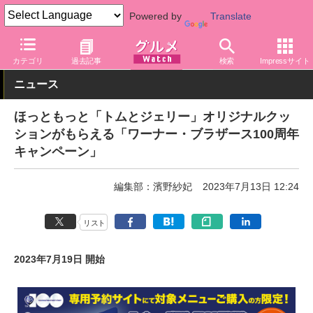
Powered by
Translate
グルメ Watch
店舗
弁当
ほっともっと
カテゴリ
過去記事
検索
Impressサイト
ニュース
ほっともっと「トムとジェリー」オリジナルクッ
ションがもらえる「ワーナー・ブラザース100周年
キャンペーン」
編集部：濱野紗妃
2023年7月13日 12:24
リスト
2023年7月19日 開始