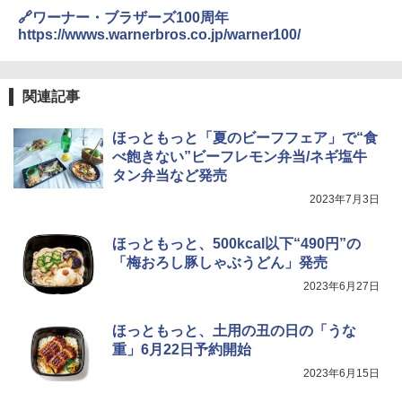
🔗ワーナー・ブラザーズ100周年
https://wwws.warnerbros.co.jp/warner100/
TOSHIBA(東芝) スチームオーブンレン
4
ジ 石窯ドーム ER-D80A(K) ブラック 25
0℃ 1段調理 フラットテーブル 電子レン
ジ 赤外線センサー ノンフライ調理 簡単
関連記事
お手入れ 小型 新生活 一人暮らし 二人暮
らし ファミリー
ほっともっと「夏のビーフフェア」で“食
￥34,546
べ飽きない”ビーフレモン弁当/ネギ塩牛
タン弁当など発売
2023年7月3日
シャープ ウォーターオーブン ヘルシオ
5
AX-XJ1-B ブラック 30L 2段調理 コンベ
ほっともっと、500kcal以下“490円”の
クション トースト機能
「梅おろし豚しゃぶうどん」発売
￥44,800
2023年6月27日
ほっともっと、土用の丑の日の「うな
重」6月22日予約開始
2023年6月15日