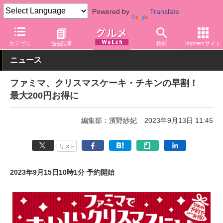
Powered by
Translate
グルメ Watch
店舗
コンビニ
ファミリーマート
カテゴリ
過去記事
検索
Impressサイト
ニュース
ファミマ、クリスマスケーキ・チキンの早割！
最大200円お得に
編集部：濱野紗妃
2023年9月13日 11:45
リスト
2023年9月15日10時1分 予約開始