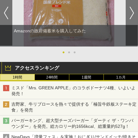
Amazonの政府備蓄米を購入してみた
●
●
●
アクセスランキング
1時間
24時間
1週間
1カ月
ミスド「Mrs. GREEN APPLE」のコラボドーナツ4種、いよいよ
発売！
吉野家、牛リブロースを熱々で提供する「極旨牛鉄板ステーキ定
食」を発売
バーガーキング、超大型チーズバーガー「ダーティ ザ・ワンパ
ウンダー」を発売。総カロリー約1656kcal、総重量約527g！
NewDays「増量フェス」を実施！おにぎり/サンドイッチ/焼きそ