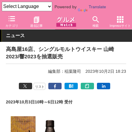
Powered by
Translate
グルメ Watch
アルコール
ウイスキー
カテゴリ
過去記事
検索
Impressサイト
ニュース
高島屋16店、シングルモルトウイスキー 山崎
2023/響2023を抽選販売
編集部：稲葉隆司
2023年10月2日 18:23
リスト
2023年10月3日10時～6日12時 受付