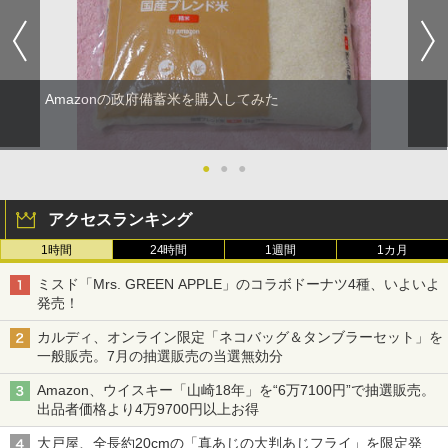
Amazonの政府備蓄米を購入してみた
●
●
●
アクセスランキング
1時間
24時間
1週間
1カ月
ミスド「Mrs. GREEN APPLE」のコラボドーナツ4種、いよいよ
発売！
カルディ、オンライン限定「ネコバッグ＆タンブラーセット」を
一般販売。7月の抽選販売の当選無効分
Amazon、ウイスキー「山崎18年」を“6万7100円”で抽選販売。
出品者価格より4万9700円以上お得
大戸屋、全長約20cmの「真あじの大判あじフライ」を限定発