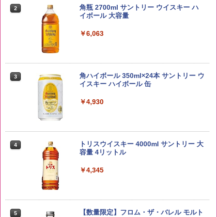
5kg 長野県産 令和7年産
角瓶 2700ml サントリー ウイスキー ハ
2
イボール 大容量
￥3,980
￥6,063
【在庫処分価格】ももたろう印 無洗米 5
3
kg 業務用 お米マイスターブレンド
角ハイボール 350ml×24本 サントリー ウ
3
イスキー ハイボール 缶
￥2,680
￥4,930
by Amazon あきたこまちブレンド 無洗
4
米 5kg
トリスウイスキー 4000ml サントリー 大
4
容量 4リットル
￥3,396
￥4,345
by Amazon 新潟県産 新潟のお米 無洗米
5
5kg
【数量限定】フロム・ザ・バレル モルト
5