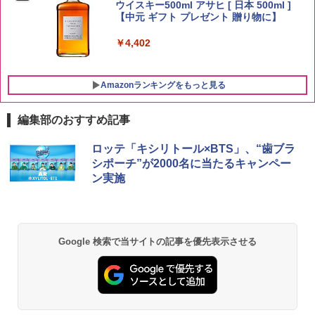
ウイスキー500ml アサヒ [ 日本 500ml ]
【中元 ギフト プレゼント 贈り物に】
￥3,274
￥4,402
Amazonランキングをもっと見る
編集部のおすすめ記事
チキンラーメン どんぶり 85g×12個 日清
[山善] スチームオーブンレンジ 25L 一人
ロッテ「キシリトール×BTS」、“歯ブラ
1
1
食品 インスタント カップ麺
暮らし 二人暮らし フラットテーブル ス
シポーチ”が2000名に当たるキャンペー
チーム調理 自動メニュー19種搭載 角皿
ン実施
付き ブラック MRK-F250TSV(B)
￥1,939
￥22,800
【公式】ブタメン とんこつ味 35g×15個
2
Google 検索で当サイトの記事を優先表示させる
| 業務用 夜食 カップラーメン ミニカップ
シャープ 過熱水蒸気 オーブンレンジ 23
麺 小腹 インスタント アウトドアにも ロ
2
L 1段調理 ブラック RE-WF232-B シンプ
ーリングストック 大人買い おやつカン
ル操作 コンパクト 一人暮らし 二人暮ら
パニー
し らくチン!（絶対湿度）センサー ノン
フライ調理 トースト スチームあたため
￥1,451