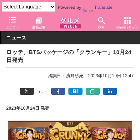
Powered by
Translate
グルメ Watch
メーカー
菓子
ロッテ
カテゴリ
過去記事
検索
Impressサイト
ニュース
ロッテ、BTSパッケージの「クランキー」10月24
日発売
編集部：濱野紗妃
2023年10月19日 12:47
リスト
2023年10月24日 発売