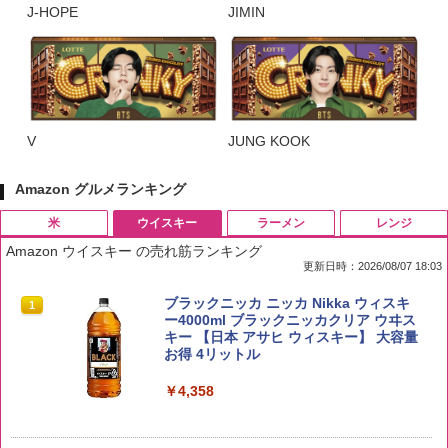
J-HOPE
JIMIN
V
JUNG KOOK
Amazon グルメランキング
米
ウイスキー
ラーメン
レンジ
Amazon ウイスキー の売れ筋ランキング
更新日時：2026/08/07 18:03
by Amazon 国産ブレンド米 精米 5kg
ブラックニッカ ニッカ Nikka ウィスキ
1
1
ー4000ml ブラックニッカクリア ウヰス
キー 【日本 アサヒ ウィスキー】 大容量
￥2,650
お得 4リットル
￥4,358
野沢農産 無洗米 青い流るる コシヒカリ
2