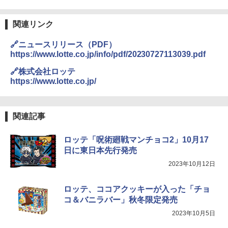
ワイドフラット庫内 簡単お手入れ
￥29,480
関連リンク
カップヌードル カップヌードルPRO シ
3
ーフードヌードル 高たんぱく&低糖質 さ
🔗ニュースリリース（PDF）
らに塩分控えめ 78g×12個
https://www.lotte.co.jp/info/pdf/20230727113039.pdf
[山善] スチームオーブンレンジ 省エネ
3
高効率 15L 一人暮らし 二人暮らし スチ
￥3,248
🔗株式会社ロッテ
ーム調理 フラットテーブル トースト機
https://www.lotte.co.jp/
能 自動メニュー33種 簡単お手入れ ブラ
ック YRZ-WF150TV(B)
国分 tabete だし麺 千葉県産はまぐりだ
4
￥26,130
関連記事
し 塩らーめん 108g×10袋 保存食 備蓄
￥2,323
ロッテ「呪術廻戦マンチョコ2」10月17
TOSHIBA(東芝) スチームオーブンレン
日に東日本先行発売
4
ジ 石窯ドーム ER-D80A(K) ブラック 25
2023年10月12日
0℃ 1段調理 フラットテーブル 電子レン
ジ 赤外線センサー ノンフライ調理 簡単
カップヌードル レギュラー 日清食品 カ
5
お手入れ 小型 新生活 一人暮らし 二人暮
ップ麺 78g×20個
ロッテ、ココアクッキーが入った「チョ
らし ファミリー
コ＆バニラバー」秋冬限定発売
￥3,475
￥34,546
2023年10月5日