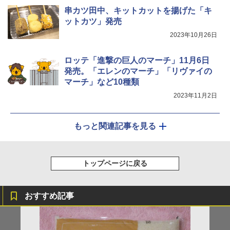
串カツ田中、キットカットを揚げた「キ
シャープ ウォーターオーブン ヘルシオ
ットカツ」発売
5
AX-XJ1-B ブラック 30L 2段調理 コンベ
2023年10月26日
クション トースト機能
￥44,800
ロッテ「進撃の巨人のマーチ」11月6日
発売。「エレンのマーチ」「リヴァイの
マーチ」など10種類
2023年11月2日
もっと関連記事を見る
トップページに戻る
おすすめ記事