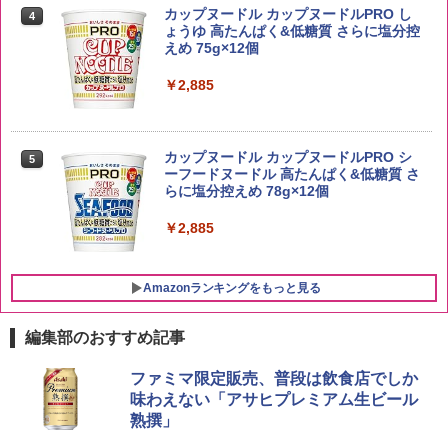
らめき 5kg 令和7年産
トリスウイスキー 4000ml サントリー 大
4
カップヌードル カップヌードルPRO し
4
容量 4リットル
ょうゆ 高たんぱく&低糖質 さらに塩分控
￥5,809
えめ 75g×12個
￥4,274
￥2,885
野沢農産 無洗米 青い流るる コシヒカリ
5
5kg 長野県産 令和7年産
【数量限定】竹鶴ピュアモルト700ml ア
5
カップヌードル カップヌードルPRO シ
5
サヒ [ ウイスキー 日本 700ml ]【中元 ギ
ーフードヌードル 高たんぱく&低糖質 さ
フト プレゼント 贈り物に】
￥3,980
らに塩分控えめ 78g×12個
￥6,930
￥2,885
Amazonランキングをもっと見る
編集部のおすすめ記事
[山善] スチームオーブンレンジ 25L 一人
ファミマ限定販売、普段は飲食店でしか
1
暮らし 二人暮らし フラットテーブル ス
味わえない「アサヒプレミアム生ビール
チーム調理 自動メニュー19種搭載 角皿
熟撰」
付き ブラック MRK-F250TSV(B)