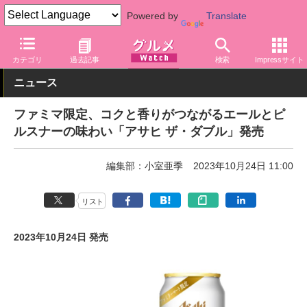
Powered by
Translate
グルメ Watch
アルコール
ビール・発泡酒
カテゴリ
過去記事
検索
Impressサイト
ニュース
ファミマ限定、コクと香りがつながるエールとピ
ルスナーの味わい「アサヒ ザ・ダブル」発売
編集部：小室亜季
2023年10月24日 11:00
リスト
2023年10月24日 発売