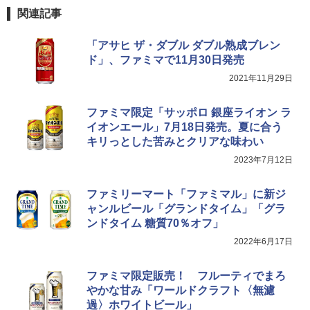
TOSHIBA(東芝) スチームオーブンレン
4
関連記事
ジ 石窯ドーム ER-D80A(K) ブラック 25
0℃ 1段調理 フラットテーブル 電子レン
ジ 赤外線センサー ノンフライ調理 簡単
「アサヒ ザ・ダブル ダブル熟成ブレン
お手入れ 小型 新生活 一人暮らし 二人暮
ド」、ファミマで11月30日発売
らし ファミリー
2021年11月29日
￥34,266
ファミマ限定「サッポロ 銀座ライオン ラ
イオンエール」7月18日発売。夏に合う
キリっとした苦みとクリアな味わい
シャープ ウォーターオーブン ヘルシオ
5
AX-XJ1-B ブラック 30L 2段調理 コンベ
2023年7月12日
クション トースト機能
￥44,800
ファミリーマート「ファミマル」に新ジ
ャンルビール「グランドタイム」「グラ
ンドタイム 糖質70％オフ」
2022年6月17日
ファミマ限定販売！ フルーティでまろ
やかな甘み「ワールドクラフト〈無濾
過〉ホワイトビール」