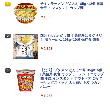
by Amazon 国産ブレンド米 精米 5kg
ブラックニッカ ニッカ Nikka ウィスキ
チキンラーメン どんぶり 85g×12個 日清
1
1
1
ー4000ml ブラックニッカクリア ウヰス
食品 インスタント カップ麺
キー 【日本 アサヒ ウィスキー】 大容量
￥2,650
お得 4リットル
￥1,939
￥4,327
国分 tabete だし麺 千葉県産はまぐりだ
2
【在庫処分価格】ももたろう印 無洗米 5
2
し 塩らーめん 108g×10袋 保存食 備蓄
kg 業務用 お米マイスターブレンド
角瓶 2700ml サントリー ウイスキー ハ
2
イボール 大容量
￥2,323
￥2,680
￥6,091
【公式】ブタメン とんこつ味 35g×15個
3
by Amazon あきたこまちブレンド 無洗
3
| 業務用 夜食 カップラーメン ミニカップ
米 5kg
角ハイボール 350ml×24本 サントリー ウ
麺 小腹 インスタント アウトドアにも ロ
3
イスキー ハイボール 缶
ーリングストック 大人買い おやつカン
￥3,396
パニー
￥4,927
￥1,288
新潟ケンベイ【精米】新潟県産にじのき
4