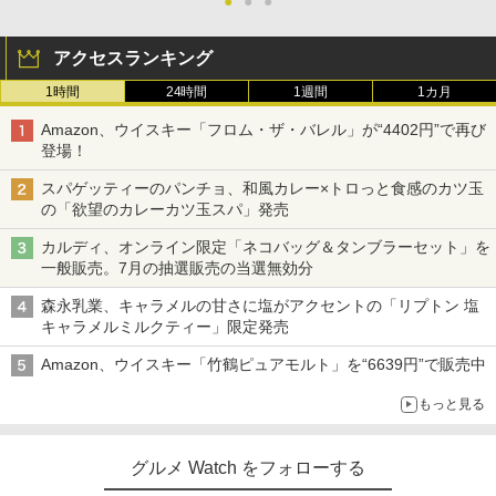
●
●
●
アクセスランキング
1時間
24時間
1週間
1カ月
Amazon、ウイスキー「フロム・ザ・バレル」が“4402円”で再び
登場！
スパゲッティーのパンチョ、和風カレー×トロっと食感のカツ玉
の「欲望のカレーカツ玉スパ」発売
カルディ、オンライン限定「ネコバッグ＆タンブラーセット」を
一般販売。7月の抽選販売の当選無効分
森永乳業、キャラメルの甘さに塩がアクセントの「リプトン 塩
キャラメルミルクティー」限定発売
Amazon、ウイスキー「竹鶴ピュアモルト」を“6639円”で販売中
もっと見る
グルメ Watch をフォローする