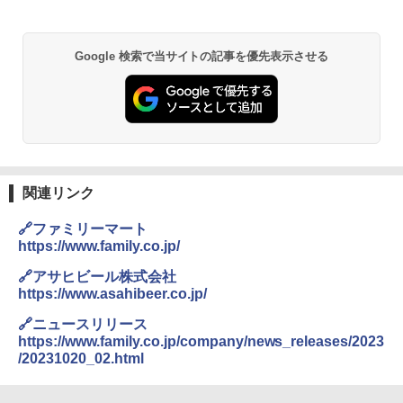
￥22,800
Google 検索で当サイトの記事を優先表示させる
シャープ 過熱水蒸気 オーブンレンジ 23
2
L 1段調理 ブラック RE-WF232-B シンプ
ル操作 コンパクト 一人暮らし 二人暮ら
し らくチン!（絶対湿度）センサー ノン
フライ調理 トースト スチームあたため
ワイドフラット庫内 簡単お手入れ
￥29,447
関連リンク
🔗ファミリーマート
https://www.family.co.jp/
【セット買い】 [山善] スチームオーブン
3
レンジ 省エネ 高効率 15L 一人暮らし 二
🔗アサヒビール株式会社
人暮らし フラットテーブル グレー YRZ-
https://www.asahibeer.co.jp/
WF150TV(H) + 炊飯器 5.5合 マイコン式
低温調理 AMRC-10M(B) ブラック
🔗ニュースリリース
https://www.family.co.jp/company/news_releases/2023
￥34,280
/20231020_02.html