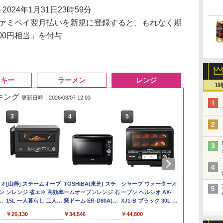
～2024年1月31日23時59分
ァミペイ翌月払いを新規に登録すると、もれなく期
00円相当」を付与
スキー
ラーメン
レンジ
1
ンキング
更新日時：2026/08/07 12:03
3
3
3
3
4
4
4
4
5
5
5
5
6
6
6
6
い流
リ
ん
 オ
by Amazon あきたこ
角ハイボール
カップヌードル レギュ
[山善] スチームオーブ
by Amazon 新潟県産
トリスウイスキー
カップヌードル カップ
TOSHIBA(東芝) スチ
【在庫処分価格】もも
サントリー シングルモ
国分 tabete だし麺 千
シャープ ウォーターオ
新潟ケンベイ
【数量限定】
マルちゃん 
パナソニック
 長
ボー
業務
コン
まちブレンド 無洗米
350ml×24本 サントリ
ラー 日清食品 カップ麺
ンレンジ 省エネ 高効率
新潟のお米 無洗米 5kg
4000ml サントリー 大
ヌードルPRO シーフー
ームオーブンレンジ 石
たろう印 無洗米 5kg
ルト ウイスキー 白州
葉県産はまぐりだし 塩
ーブン ヘルシオ AX-
新潟県産にじ
ザ・バレル 
ZUBAAAN!
レンジ スチー
メン
ホ
5kg
ー ウイスキー ハイボー
78g×20個
15L 一人暮らし 二人暮
容量 4リットル
ドヌードル 高たんぱく
窯ドーム ER-D80A(K)
業務用 お米マイスター
Story of the Distillery
らーめん 108g×10袋 保
XJ1-B ブラック 30L 2
き 5kg 令和
スキー500ml 
醤油豚骨 3食
ロ 最高峰モデル
￥3,274
イン
ル 缶
らし スチーム調理 フラ
&低糖質 さらに塩分控
ブラック 250℃ 1段調
ブレンド
2026 化粧箱入 700ml
存食 備蓄
段調理 コンベクション
日本 500ml 
130g×3食
段 おまかせグ
￥3,396
￥4,939
￥3,475
￥26,130
￥4,345
￥3,248
￥34,546
￥2,680
￥20,000
￥2,323
￥44,800
￥3,056
￥4,402
￥467
￥118,000
に
ットテーブル トースト
えめ 78g×12個
理 フラットテーブル
トースト機能
フト プレゼン
細・64眼ス