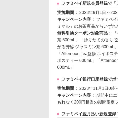
ファミペイ新規会員登録で「
実施期間：
2023年9月1日～20
キャンペーン内容：
ファミペイ
ミマル」のお茶商品からいずれ
無料引換クーポン対象商品：
「
茶 600mL」「炒りたての香り 玄
がる芳醇 ジャスミン茶 600mL」「
「Afternoon Tea監修 ルイボス
ボスティー 600mL」「After
600mL」
ファミペイ銀行口座登録でボ
実施期間：
2023年11月1日0時
キャンペーン内容：
期間中にエ
もれなく200円相当の期間限定
ファミペイ翌月払い新規登録