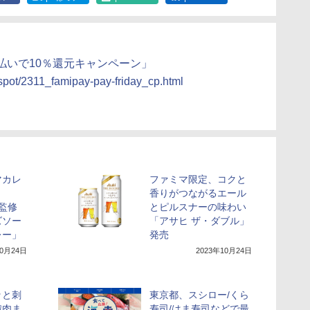
払いで10％還元キャンペーン」
/spot/2311_famipay-pay-friday_cp.html
マカレ
ファミマ限定、コクと
香りがつながるエール
」監修
とピルスナーの味わい
ズソー
「アサヒ ザ・ダブル」
レー」
発売
10月24日
2023年10月24日
ッと刺
東京都、スシロー/くら
椒肉ま
寿司/はま寿司などで最