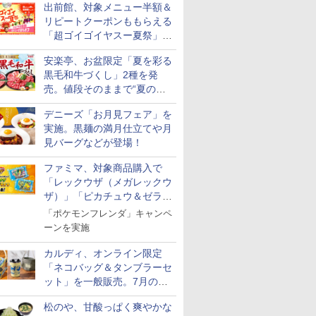
出前館、対象メニュー半額＆
リピートクーポンももらえる
「超ゴイゴイヤスー夏祭」を
実施
安楽亭、お盆限定「夏を彩る
黒毛和牛づくし」2種を発
売。値段そのままで“夏の巻
き野菜”付き
デニーズ「お月見フェア」を
実施。黒麺の満月仕立てや月
見バーグなどが登場！
ファミマ、対象商品購入で
「レックウザ（メガレックウ
ザ）」「ピカチュウ＆ゼラオ
ラ」のフレンダピックがもら
「ポケモンフレンダ」キャンペ
える！
ーンを実施
カルディ、オンライン限定
「ネコバッグ＆タンブラーセ
ット」を一般販売。7月の抽
選販売の当選無効分
松のや、甘酸っぱく爽やかな