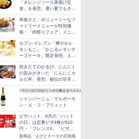
「オレンジソース唐揚げ定
食」を発売。暑い夏でもさっ
ぱり！
和食さと、ボリューミーなフ
ァミリーメニューが特別価
格・「肉祭りフェア」メニュ
ーがテイクアウトに登場
セブン-イレブン「爽やかレ
モンもこ」「かじるレモンチ
ーズケーキ」限定発売。人気
シリーズから夏限定の味わい
焼きたてのかるび、にんにく
が登場
の旨みがきいた「にんにくカ
ルビ丼」発売。秘伝の甘辛だ
れを絡めた「豚カルビ丼」も
ワインのプロがこっそり教えるベストバイ
復活
シャンパーニュ・マルボーモ
ン・エ・コ・ブリュット
ピザハット、8月の「ハット
の日」は定番ピザ4種が810
円・「フレンズ4」「ピザハ
ット・ベスト4」値下げ
新商品「えびとチーズの石焼風