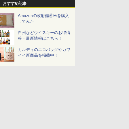
 スマホ連
ブン
潟のこしひかり】
ーブン～250℃ レンジ
BLSOT-0
おすすめ記事
E-
~1000W高出力 全国対
ク
応 ヘルツフリー カップ
Amazonの政府備蓄米を購入
スチーム調理 予熱対応
してみた
自動脱臭 消音モード
【2年メーカー保証】
ブラック CF-EA261-
白州などウイスキーのお得情
BK
報・最新情報はこちら！
カルディのエコバッグやカワ
イイ新商品を掲載中！