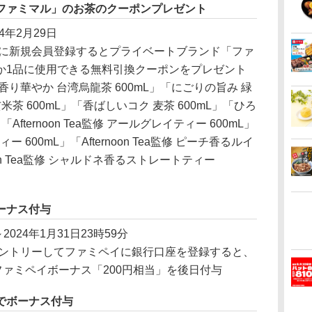
ファミマル」のお茶のクーポンプレゼント
24年2月29日
に新規会員登録するとプライベートブランド「ファ
か1品に使用できる無料引換クーポンをプレゼント
香り華やか 台湾烏龍茶 600mL」「にごりの旨み 緑
米茶 600mL」「香ばしいコク 麦茶 600mL」「ひろ
Afternoon Tea監修 アールグレイティー 600mL」
ティー 600mL」「Afternoon Tea監修 ピーチ香るルイ
noon Tea監修 シャルドネ香るストレートティー
ーナス付与
～2024年1月31日23時59分
ントリーしてファミペイに銀行口座を登録すると、
ファミペイボーナス「200円相当」を後日付与
でボーナス付与