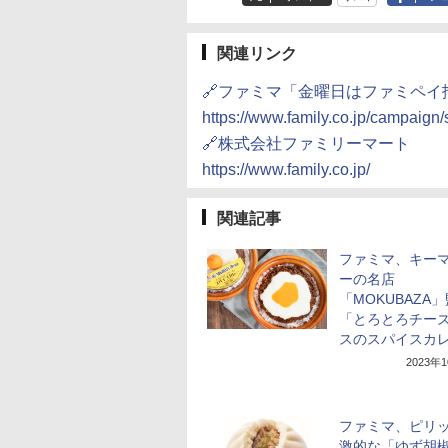
関連リンク
🔗ファミマ「金曜日はファミペイ
https://www.family.co.jp/campaign
🔗株式会社ファミリーマート
https://www.family.co.jp/
関連記事
ファミマ、キー
ーの名店
「MOKUBAZA
「とろとろチー
スのスパイスカ
2023年
ファミマ、ピリ
激的な「ゆず胡