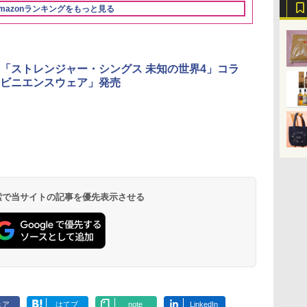
ク
機能 自動メニュー33種
電子レンジ 赤外線セン
に】
サー 時短料理
mazonランキングをもっと見る
パ
簡単お手入れ ブラック
サー ノンフライ調理
携 ブラック N
YRZ-WF150TV(B)
簡単お手入れ 小型 新
UBS10D-K
生活 一人暮らし 二人
暮らし ファミリー
「ストレンジャー・シングス 未知の世界4」コラ
ビニエンスウェア」発売
 検索で当サイトの記事を優先表示させる
ェア
はてブ
note
LinkedIn