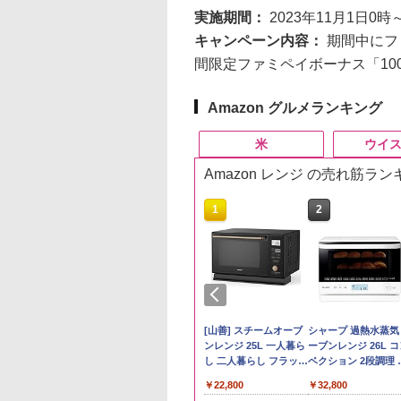
実施期間：
2023年11月1日0時
キャンペーン内容：
期間中にフ
間限定ファミペイボーナス「10
Amazon グルメランキング
米
ウイ
Amazon レンジ の売れ筋ラ
10
10
10
10
1
1
1
1
2
2
2
2
テイライス【白
韮崎 オリジナル
 ラーメン 博多細
D3000B-K(グラン
by Amazon 秋田県産
グレングラント アルボ
日清麺職人 醤油 [丸大
アイリスオーヤマ スチ
by Amazon 国産ブレ
ブラックニッカ ニッカ
チキンラーメン どんぶ
[山善] スチームオーブ
野沢農産 無洗米 青
角瓶 2700ml サント
【公式】ブタメン と
シャープ 過熱水蒸気
北東北産 お米 米
ンド ウイスキー 4
トレート (5食)
ック) 石窯ドーム
あきたこまち 無洗米
ラリス 700ml [ ウイス
豆醤油使用 豊かな旨味
ーム トースター オー
ンド米 精米 5kg
Nikka ウィスキー
り 85g×12個 日清食品
ンレンジ 25L 一人暮ら
るる コシヒカリ 5kg
ー ウイスキー ハイ
こつ味 35g×15個 | 
ーブンレンジ 26L 
たこまち 令和7年
トル 日本 大容量
g
水蒸気オーブンレ
5kg 令和7年産 産地精
キー イギリス ]
とコク] 日清食品 カッ
ブントースター 2枚焼
4000ml ブラックニッ
インスタント カップ麺
し 二人暮らし フラット
野県産 令和7年産
ル 大容量
用 夜食 カップラー
ベクション 2段調理 
￥2,650
5kg)
0ml 4L
30L
米
プ麺 87g ×12個
き 温度調節 トレー タ
カクリア ウヰスキー
テーブル スチーム調理
ミニカップ麺 小腹 
ワイト RE-SS26B-W
300
740
091
,880
￥3,497
￥2,297
￥1,552
￥4,220
￥4,356
￥1,939
￥22,800
￥3,980
￥6,054
￥1,451
￥32,800
イマー機能付 横型
【日本 アサヒ ウィスキ
自動メニュー19種搭載
スタント アウトドア