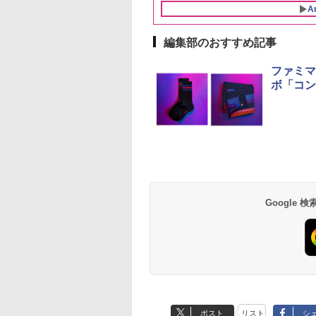
BLSOT-011-B ブラッ
ー】 大容量 お得 4リッ
角皿付き ブラック
も ローリングストッ
A
ク
トル
MRK-F250TSV(B)
大人買い おやつカン
ニー
編集部のおすすめ記事
ファミマ
ボ「コン
Google
ポスト
リスト
シ