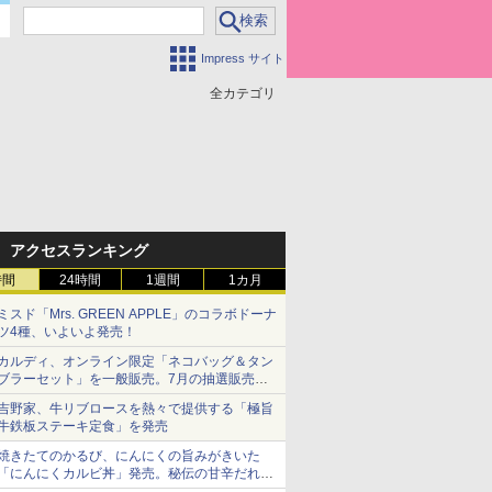
Impress サイト
全カテゴリ
アクセスランキング
時間
24時間
1週間
1カ月
ミスド「Mrs. GREEN APPLE」のコラボドーナ
ツ4種、いよいよ発売！
カルディ、オンライン限定「ネコバッグ＆タン
ブラーセット」を一般販売。7月の抽選販売の
当選無効分
吉野家、牛リブロースを熱々で提供する「極旨
牛鉄板ステーキ定食」を発売
焼きたてのかるび、にんにくの旨みがきいた
「にんにくカルビ丼」発売。秘伝の甘辛だれを
絡めた「豚カルビ丼」も復活