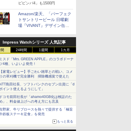
ビビンバ4」も1500円
Amazon/楽天、「パーフェク
トサントリービール 日曜劇
場『VIVANT』デザイン缶」
販売開始
Impress Watchシリーズ 人気記事
時間
24時間
1週間
1カ月
ミスド「Mrs. GREEN APPLE」のコラボドーナ
ツ4種、いよいよ発売！
7
7
7
7
8
8
8
8
9
9
9
9
10
10
10
10
【家電レビュー】手ごわい雑草との戦い、コメ
リの草刈機で完全勝利 掃除機感覚で使えた
NTT島田社長、ソフトバンクのセブン出資に「d
ポイント使えるようにして」
ドコモ前田社長が「ahamo40GB化は検証のた
め」、料金値上げへの考え方にも言及
【精米】
フロム・
マルちゃん
 オーブン
新潟県産新之助 無洗米
ティーチャーズ ハイラ
カップヌードル カップ
日立 過熱水蒸気 オーブ
米 5kg 新潟県産 コシヒ
サントリー シングルモ
カップヌードル パクチ
コンフィー(COMFEE')
フクテイライス【白
甲州韮崎 オリジナル
一蘭 ラーメン 博多細
ER-D3000B-K(グラン
by Amaz
グレングラ
日清麺職人 
アイリスオ
吉野家、牛リブロースを熱々で提供する「極旨
のきらめ
モルトウイ
 横浜家系
ム ビスト
5kg 令和7年産
ンドクリーム 4000ml
ヌードルPRO しょうゆ
ンレンジ ヘルシーシェ
カリ｜雪室保管・精米
ルト ウイスキー 山崎
ー香るトムヤムクンヌ
スチームオーブンレン
米】北東北産 お米 米
ブレンド ウイスキー 4
麺ストレート (5食)
ブラック) 石窯ドーム
あきたこま
ラリス 700
豆醤油使用
ーム トー
牛鉄板ステーキ定食」を発売
7年産
アサヒ [
パック
 30L 2
サントリー スコッチ ウ
高たんぱく&低糖質 さ
フ 31L MRO-S8C W ホ
したて｜白く輝き 粒感
Story of the Distillery
ードル [世界三大スー
ジ 25L フラットテーブ
あきたこまち 令和7年
リットル 日本 大容量
645g
過熱水蒸気オーブンレ
5kg 令和
キー イギリ
とコク] 日
ブントース
￥3,836
もっと見る
]【中元 ギ
リル 高精
イスキー 4リットル 大
らに塩分控えめ
ワイト 重量センサー
しっかり 冷めてもおい
2026 化粧箱入 700ml
プ] 日清食品 カップ麺
ル 発酵・トースト機能
産 (5kg)
4000ml 4L
ンジ 30L
米
プ麺 87g 
き 温度調節
￥6,414
￥3,103
￥39,837
￥5,175
￥17,600
￥2,594
￥19,780
￥3,300
￥3,740
￥2,091
￥56,880
￥3,497
￥2,297
￥1,552
￥4,220
ト 贈り物
ピードセン
容量
75g×12個
250℃1段式ワイドオー
しい お米 【やっぱり新
75g×12個
オートメニュー23種 オ
イマー機能