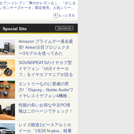
セブン-イレブン「爽やかレモンもこ」「かじる
レモンチーズケーキ」限定発売。人気シリーズ
から夏限定の味わいが登場
もっと見る
Special Site
Amazon プライムデー過去最
安! Anker注目プロジェクタ
ー3モデルを使ってみた
SOUNDPEATSのイヤカフ型
イヤフォン「UU2イヤーカ
フ」をイヤカフマニアが語る
エントリーなのに脅威の実
力!「Osprey」Noble Audioワ
イヤレスイヤフォン4機種を
一気に聴く
性能の良いお得な中古PC情
報はこのページでチェック！
レイズ鍛造1ピースアルミホ
イール「CE28 N-plus」軽量