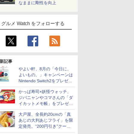
なままに剛性を向上
グルメ Watch をフォローする
新記事
やよい軒、8月の「今日に、
よいもの。」キャンペーンは
Nintendo Switch2をプレゼン
ト
かっぱ寿司×妖怪ウォッチ、
ジバニャンやコマさんの「ダ
イカットメモ帳」をプレゼン
ト
大戸屋、全長約20cmの「真
あじの大判あじフライ」を限
定発売。“200円引き”クーポ
ンも配信