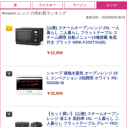
米
ウイスキー
ラーメン
レンジ
Amazon レンジ の売れ筋ランキング
更新日時：2026/08/09 06:03
by Amazon 国産ブレンド米 精米 5kg
ブラックニッカ ニッカ Nikka ウィスキ
チキンラーメン どんぶり 85g×12個 日清
[山善] スチームオーブンレンジ 25L 一人
1
1
1
1
ー4000ml ブラックニッカクリア ウヰス
食品 インスタント カップ麺
暮らし 二人暮らし フラットテーブル ス
キー 【日本 アサヒ ウィスキー】 大容量
チーム調理 自動メニュー19種搭載 角皿
￥2,650
お得 4リットル
付き ブラック MRK-F250TSV(B)
￥1,939
￥4,358
￥22,800
【公式】ブタメン とんこつ味 35g×15個
2
野沢農産 無洗米 青い流るる コシヒカリ
2
| 業務用 夜食 カップラーメン ミニカップ
5kg 長野県産 令和7年産
角瓶 2700ml サントリー ウイスキー ハ
シャープ 過熱水蒸気 オーブンレンジ 26
麺 小腹 インスタント アウトドアにも ロ
2
2
イボール 大容量
L コンベクション 2段調理 ホワイト RE-
ーリングストック 大人買い おやつカン
SS26B-W
￥3,980
パニー
￥6,055
￥32,800
￥1,288
【在庫処分価格】ももたろう印 無洗米 5
3
kg 業務用 お米マイスターブレンド
角ハイボール 350ml×24本 サントリー ウ
【セット買い】 [山善] スチームオーブン
3
国分 tabete だし麺 千葉県産はまぐりだ
3
3
イスキー ハイボール 缶
レンジ 省エネ 高効率 15L 一人暮らし 二
し 塩らーめん 108g×10袋 保存食 備蓄
￥2,680
人暮らし フラットテーブル グレー YRZ-