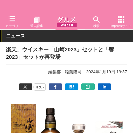
グルメ Watch
アルコール
ウイスキー
カテゴリ
過去記事
検索
Impressサイト
ニュース
楽天、ウイスキー「山崎2023」セットと「響
2023」セットが再登場
編集部：稲葉隆司
2024年1月19日 19:37
リスト