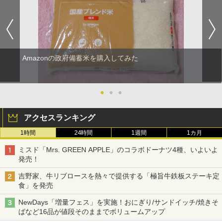
Amazonの政府備蓄米を購入してみた
●
●
●
アクセスランキング
1時間
24時間
1週間
1カ月
ミスド「Mrs. GREEN APPLE」のコラボドーナツ4種、いよいよ
発売！
吉野家、牛リブロースを熱々で提供する「極旨牛鉄板ステーキ定
食」を発売
NewDays「増量フェス」を実施！おにぎり/サンドイッチ/焼きそ
ばなど16品が値段そのままでボリュームアップ