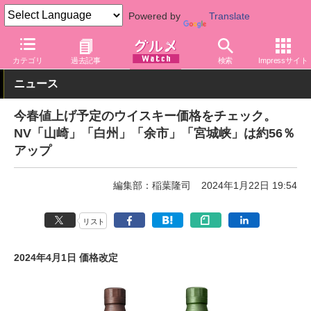
Powered by
Translate
グルメ Watch
アルコール
ウイスキー
カテゴリ
過去記事
検索
Impressサイト
ニュース
今春値上げ予定のウイスキー価格をチェック。
NV「山崎」「白州」「余市」「宮城峡」は約56％
アップ
編集部：稲葉隆司
2024年1月22日 19:54
リスト
2024年4月1日 価格改定