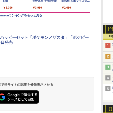
5kg
長野県産 令和7年産
業務用 お米マイスター
￥3,274
ブレンド
￥3,396
￥3,980
￥2,680
mazonランキングをもっと見る
3
3
3
4
4
4
5
5
5
6
6
6
1
ハッピーセット「ポケモンメザスタ」「ポケピー
9日発売
リ
ん
 オ
角ハイボール
カップヌードル カップ
【セット買い】 [山善]
【数量限定】竹鶴ピュ
国分 tabete だし麺 千
TOSHIBA(東芝) スチ
サントリー シングルモ
マルちゃん マルちゃん
シャープ ウォーターオ
トリスウイス
日清麺職人 醤
パナソニック
ボー
業務
コン
350ml×24本 サントリ
ヌードルPRO シーフー
スチームオーブンレン
アモルト700ml アサヒ
葉県産はまぐりだし 塩
ームオーブンレンジ 石
ルト ウイスキー 白州
ZUBAAAN! 横浜家系
ーブン ヘルシオ AX-
4000ml サ
豆醤油使用 
レンジ スチー
メン
ホ
ー ウイスキー ハイボー
ドヌードル 高たんぱく
ジ 省エネ 高効率 15L
[ ウイスキー 日本
らーめん 108g×10袋 保
窯ドーム ER-D80A(K)
Story of the Distillery
醤油豚骨 3食パック
XJ1-B ブラック 30L 2
容量 4リット
とコク] 日清
ロ 最高峰モデル
イン
ル 缶
&低糖質 さらに塩分控
一人暮らし 二人暮らし
700ml ]【中元 ギフト
存食 備蓄
ブラック 250℃ 1段調
2026 化粧箱入 700ml
130g×3食
段調理 コンベクション
プ麺 87g ×12
段 おまかせグ
 検索で当サイトの記事を優先表示させる
￥4,927
￥2,698
￥34,280
￥6,783
￥2,323
￥34,546
￥20,000
￥341
￥44,800
￥4,274
￥1,552
￥116,700
に
えめ 78g×12個
フラットテーブル グレ
プレゼント 贈り物に】
理 フラットテーブル
トースト機能
細・64眼ス
ク
ー YRZ-WF150TV(H) +
電子レンジ 赤外線セン
サー 時短料理
パ
炊飯器 5.5合 マイコン
サー ノンフライ調理
携 ブラック N
式 低温調理 AMRC-
簡単お手入れ 小型 新
UBS10D-K
10M(B) ブラック
生活 一人暮らし 二人
暮らし ファミリー