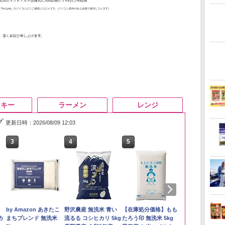
スキー
ラーメン
レンジ
グ
更新日時：2026/08/09 12:03
3
4
5
6
】
by Amazon あきたこ
野沢農産 無洗米 青い
【在庫処分価格】もも
by Amazon
め
まちブレンド 無洗米
流るる コシヒカリ 5kg
たろう印 無洗米 5kg
新潟のお米 無洗