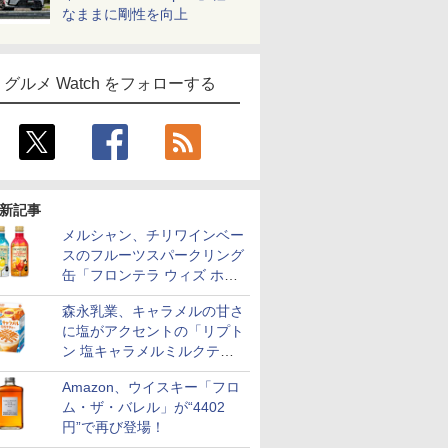
なままに剛性を向上
グルメ Watch をフォローする
新記事
メルシャン、チリワインベー
スのフルーツスパークリング
缶「フロンテラ ウィズ ホワ
イトレモン/カシスオレン
森永乳業、キャラメルの甘さ
ジ」発売
に塩がアクセントの「リプト
ン 塩キャラメルミルクティ
ー」限定発売
Amazon、ウイスキー「フロ
ム・ザ・バレル」が“4402
円”で再び登場！