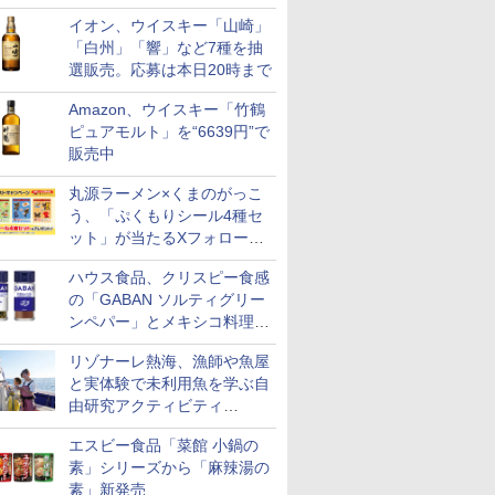
店頭で9日まで受付
イオン、ウイスキー「山崎」
「白州」「響」など7種を抽
選販売。応募は本日20時まで
Amazon、ウイスキー「竹鶴
ピュアモルト」を“6639円”で
販売中
丸源ラーメン×くまのがっこ
う、「ぷくもりシール4種セ
ット」が当たるXフォロー＆
リポストキャンペーン実施
ハウス食品、クリスピー食感
の「GABAN ソルティグリー
7
8
9
10
ンペパー」とメキシコ料理に
合う「GABAN チポトレペパ
リゾナーレ熱海、漁師や魚屋
ー」発売
と実体験で未利用魚を学ぶ自
由研究アクティビティ
「Fisherman's Academy」を
エスビー食品「菜館 小鍋の
実施中
 新潟県産
新潟県産新之助 無洗米
米 5kg 新潟県産 コシヒ
by Amazon 秋田県産
フクテイラ
素」シリーズから「麻辣湯の
米 5kg
5kg 令和7年産
カリ｜雪室保管・精米
あきたこまち 無洗米
米】北東北
素」新発売