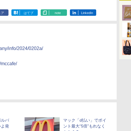
ェア
はてブ
note
LinkedIn
any/info/2024/0202a/
/mccafe/
バルバ
マック「d払い」でポイ
いよ発
ント最大“5倍”もれなく