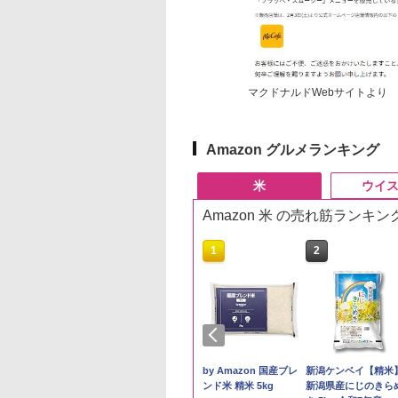
マクドナルドWebサイトより
Amazon グルメランキング
米
ウイ
Amazon 米 の売れ筋ランキン
10
1
2
 Amazon 秋田県産
フクテイライス【白
by Amazon 国産ブレ
新潟ケンベイ【精米
たこまち 無洗米
米】北東北産 お米 米
ンド米 精米 5kg
新潟県産にじのきら