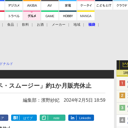
食品
飲料
お酒
メーカー
地域
福袋
ドナルド
1
ペ・スムージー」約1か月販売休止
編集部：濱野紗妃
2024年2月5日 18:59
ェア
はてブ
note
LinkedIn