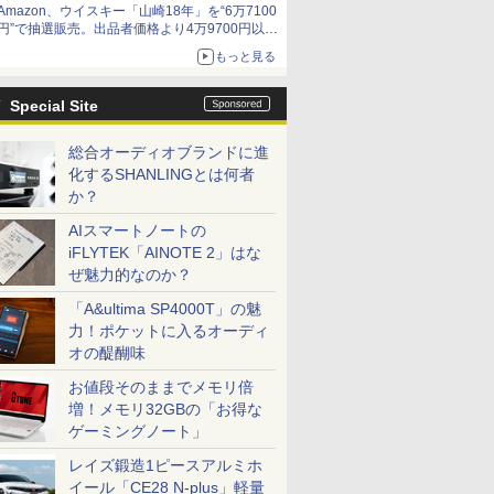
Amazon、ウイスキー「山崎18年」を“6万7100
円”で抽選販売。出品者価格より4万9700円以上
お得
もっと見る
Special Site
総合オーディオブランドに進
化するSHANLINGとは何者
か？
AIスマートノートの
iFLYTEK「AINOTE 2」はな
ぜ魅力的なのか？
「A&ultima SP4000T」の魅
力！ポケットに入るオーディ
オの醍醐味
お値段そのままでメモリ倍
増！メモリ32GBの「お得な
ゲーミングノート」
レイズ鍛造1ピースアルミホ
イール「CE28 N-plus」軽量