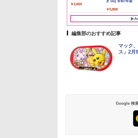
g 令和7年産 産地精
あきたこまち 令和7年
き 5kg 令和7年産
￥2,650
産 (5kg)
497
￥3,300
￥5,809
A
編集部のおすすめ記事
10
10
10
1
1
1
2
2
2
マック、
ス」2月
ビーム 4000ml サ
プヌードル パクチ
-D70B-W ホワイト
【数量限定】フロム・
一蘭 ラーメン 博多細
ER-D3000B-K(グラン
ブラックニッカ ニッカ
チキンラーメン どんぶ
[山善] スチームオーブ
角瓶 2700ml サント
【公式】ブタメン と
シャープ 過熱水蒸気
リー バーボン ウ
るトムヤムクンヌ
ドーム オーブンレ
ザ・バレル モルトウイ
麺ストレート (5食)
ブラック) 石窯ドーム
Nikka ウィスキー
り 85g×12個 日清食品
ンレンジ 25L 一人暮ら
ー ウイスキー ハイ
こつ味 35g×15個 | 
ーブンレンジ 26L 
キー アメリカ合衆
ル [世界三大スー
26L
スキー500ml アサヒ [
645g
過熱水蒸気オーブンレ
4000ml ブラックニッ
インスタント カップ麺
し 二人暮らし フラット
ル 大容量
用 夜食 カップラー
ベクション 2段調理 
大容量 4リットル
 日清食品 カップ麺
日本 500ml ]【中元 ギ
ンジ 30L
カクリア ウヰスキー
テーブル スチーム調理
ミニカップ麺 小腹 
ワイト RE-SS26B-W
Google
179
594
,825
￥4,402
￥2,091
￥56,980
￥4,327
￥1,939
￥22,800
￥6,055
￥1,288
￥32,800
×12個
フト プレゼント 贈り
【日本 アサヒ ウィスキ
自動メニュー19種搭載
スタント アウトドア
物に】
ー】 大容量 お得 4リッ
角皿付き ブラック
も ローリングストッ
トル
MRK-F250TSV(B)
大人買い おやつカン
ニー