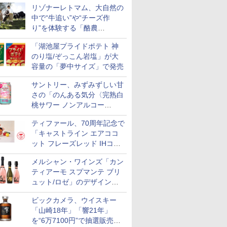
リゾナーレトマム、大自然の
中で“牛追い”や“チーズ作
り”を体験する「酪農
Academy～夏休みの自由研
「湖池屋プライドポテト 神
究～」を実施中
のり塩/ぞっこん岩塩」が大
容量の「夢中サイズ」で発売
サントリー、みずみずしい甘
さの「のんある気分〈完熟白
桃サワー ノンアルコー
ル〉」限定発売
ティファール、70周年記念で
「キャストライン エアココ
ット フレーズレッド IHココ
ット鍋 24cm」数量限定発売
メルシャン・ワインズ「カン
ティアーモ スプマンテ ブリ
ュット/ロゼ」のデザインを
リニューアル。ハーフボトル
ビックカメラ、ウイスキー
も登場
「山崎18年」「響21年」
を“6万7100円”で抽選販売。