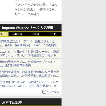
したて｜白く輝き 粒感
5kg 令和7年産 産地精
あきたこま
￥2,356
「スンドゥブチゲの素」「ユッ
しっかり 冷めてもおい
米
産 (5kg)
￥4,398
￥3,497
￥3,300
しい お米 【やっぱり新
ケジャンの素」「参鶏湯の素」
潟のこしひかり】
リニューアル発売
Impress Watchシリーズ 人気記事
7
7
7
8
8
8
9
9
9
10
10
10
時間
24時間
1週間
1カ月
第3期放送記念！ アニメ「薬屋のひとりご
と」第1期・第2期全話を「TVer」にて期間限定
で順次無料配信開始
ユニクロ、今日から「お盆特別セール」。涼感
シアサッカーワンピース待望値下げ、撥水ギア
ショーツは1990円に
東映の歴代オープニング映像がカプセルトイ
キー
油 [丸大
 オーブン
サントリー シングルモ
カップヌードル カップ
日立 過熱水蒸気 オーブ
ティーチャーズ ハイラ
カップヌードル レギュ
コンフィー(COMFEE')
ジムビーム 4000ml サ
カップヌードル パクチ
ER-D70B-W ホワイト
【数量限定
一蘭 ラー
ER-D300
に。全5種で8月下旬発売
ントリー 大
豊かな旨味
ム ビスト
ルト ウイスキー 山崎
ヌードルPRO しょうゆ
ンレンジ ヘルシーシェ
ンドクリーム 4000ml
ラー 日清食品 カップ麺
スチームオーブンレン
ントリー バーボン ウ
ー香るトムヤムクンヌ
石窯ドーム オーブンレ
ザ・バレル
麺ストレート
ブラック)
九州の高速道路、お盆期間は松橋ICなど通行止
ル
食品 カッ
 30L 2
Story of the Distillery
高たんぱく&低糖質 さ
フ 31L MRO-S8C W ホ
サントリー スコッチ ウ
78g×20個
ジ 25L フラットテーブ
イスキー アメリカ合衆
ードル [世界三大スー
ンジ 26L
スキー500m
645g
過熱水蒸気
め端末を先頭にした渋滞予測。東九州道への迂
個
リル 高精
2026 化粧箱入 700ml
らに塩分控えめ
ワイト 重量センサー
イスキー 4リットル 大
ル 発酵・トースト機能
国 大容量 4リットル
プ] 日清食品 カップ麺
日本 500m
ンジ 30L
回は料金調整を実施
￥23,000
￥2,885
￥39,837
￥6,390
￥3,475
￥19,780
￥6,179
￥2,594
￥27,825
￥4,402
￥2,091
￥56,980
ピードセン
75g×12個
250℃1段式ワイドオー
容量
オートメニュー23種 オ
75g×12個
フト プレ
はやぶさ50％オフの「新幹線eチケット（トク
 スマホ連
ブン
ーブン～250℃ レンジ
物に】
だ値スペシャル28）」発売。秋冬乗車分、えき
E-
~1000W高出力 全国対
ねっと限定
もっと見る
応 ヘルツフリー カップ
スチーム調理 予熱対応
自動脱臭 消音モード
おすすめ記事
【2年メーカー保証】