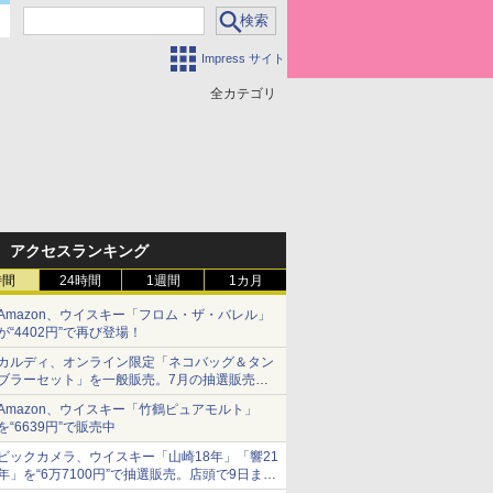
Impress サイト
全カテゴリ
アクセスランキング
時間
24時間
1週間
1カ月
Amazon、ウイスキー「フロム・ザ・バレル」
が“4402円”で再び登場！
カルディ、オンライン限定「ネコバッグ＆タン
ブラーセット」を一般販売。7月の抽選販売の
当選無効分
Amazon、ウイスキー「竹鶴ピュアモルト」
を“6639円”で販売中
ビックカメラ、ウイスキー「山崎18年」「響21
年」を“6万7100円”で抽選販売。店頭で9日まで
受付