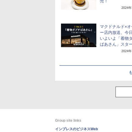
売！
2024
マクドナルド×オ
ー店内放送、今
いよいよ「着物
ばあさん」スタ
2024
Group site links
インプレスのビジネスWeb