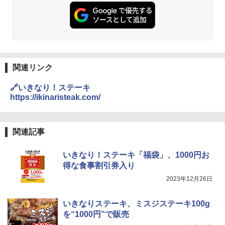
シャープ 過熱水蒸気 オーブンレンジ 23
麺 小腹 インスタント アウトドアにも ロ
2
L 1段調理 ブラック RE-WF232-B シンプ
ーリングストック 大人買い おやつカン
ル操作 コンパクト 一人暮らし 二人暮ら
パニー
し らくチン!（絶対湿度）センサー ノン
フライ調理 トースト スチームあたため
￥1,288
ワイドフラット庫内 簡単お手入れ
￥29,478
関連リンク
カップヌードル カップヌードルPRO シ
3
ーフードヌードル 高たんぱく&低糖質 さ
🔗いきなり！ステーキ
らに塩分控えめ 78g×12個
https://ikinaristeak.com/
[山善] スチームオーブンレンジ 省エネ
3
高効率 15L 一人暮らし 二人暮らし スチ
￥3,248
ーム調理 フラットテーブル トースト機
能 自動メニュー33種 簡単お手入れ ブラ
関連記事
ック YRZ-WF150TV(B)
カップヌードル レギュラー 日清食品 カ
4
いきなり！ステーキ「福袋」、1000円お
￥26,130
ップ麺 78g×20個
得な食事割引券入り
￥3,475
2023年12月26日
TOSHIBA(東芝) スチームオーブンレン
4
ジ 石窯ドーム ER-D80A(K) ブラック 25
いきなりステーキ、ミスジステーキ100g
0℃ 1段調理 フラットテーブル 電子レン
を“1000円”で販売
ジ 赤外線センサー ノンフライ調理 簡単
マルちゃん マルちゃんZUBAAAN! 横浜
5