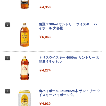
￥4,358
新潟ケンベイ【精米】新潟県産にじのき
2
らめき 5kg 令和7年産
角瓶 2700ml サントリー ウイスキー ハ
2
イボール 大容量
￥3,056
￥6,063
by Amazon あきたこまちブレンド 無洗
3
米 5kg
トリスウイスキー 4000ml サントリー 大
3
容量 4リットル
￥3,396
￥4,274
野沢農産 無洗米 青い流るる コシヒカリ
4
5kg 長野県産 令和7年産
角ハイボール 350ml×24本 サントリー ウ
4
イスキー ハイボール 缶
￥3,980
￥4,930