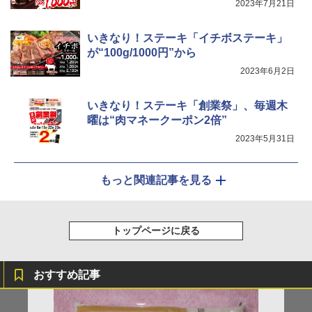
お手入れ 小型 新生活 一人暮らし 二人暮
2023年7月21日
家系醤油豚骨 3食パック 130g×3食
らし ファミリー
￥467
いきなり！ステーキ「イチボステーキ」
￥34,546
が“100g/1000円”から
2023年6月2日
シャープ ウォーターオーブン ヘルシオ
5
AX-XJ1-B ブラック 30L 2段調理 コンベ
いきなり！ステーキ「創業祭」、毎週木
クション トースト機能
曜は“肉マネークーポン2倍”
￥44,800
2023年5月31日
もっと関連記事を見る
トップページに戻る
おすすめ記事