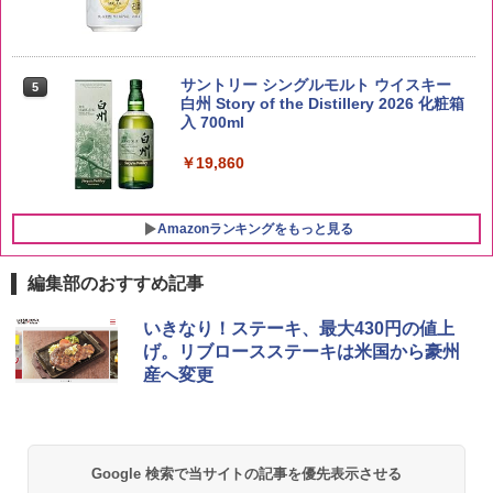
【在庫処分価格】ももたろう印 無洗米 5
5
kg 業務用 お米マイスターブレンド
サントリー シングルモルト ウイスキー
5
白州 Story of the Distillery 2026 化粧箱
入 700ml
￥2,680
￥19,860
Amazonランキングをもっと見る
編集部のおすすめ記事
チキンラーメン どんぶり 85g×12個 日清
[山善] スチームオーブンレンジ 25L 一人
いきなり！ステーキ、最大430円の値上
1
1
食品 インスタント カップ麺
暮らし 二人暮らし フラットテーブル ス
げ。リブロースステーキは米国から豪州
チーム調理 自動メニュー19種搭載 角皿
産へ変更
付き ブラック MRK-F250TSV(B)
￥1,939
￥22,800
【公式】ブタメン とんこつ味 35g×15個
2
Google 検索で当サイトの記事を優先表示させる
| 業務用 夜食 カップラーメン ミニカップ