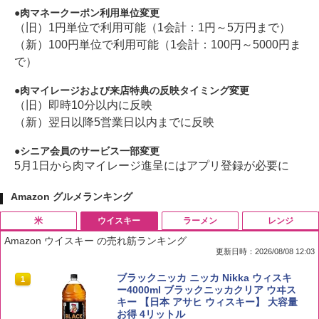
肉マネークーポン利用単位変更
（旧）1円単位で利用可能（1会計：1円～5万円まで）
（新）100円単位で利用可能（1会計：100円～5000円ま
で）
肉マイレージおよび来店特典の反映タイミング変更
（旧）即時10分以内に反映
（新）翌日以降5営業日以内までに反映
シニア会員のサービス一部変更
5月1日から肉マイレージ進呈にはアプリ登録が必要に
Amazon グルメランキング
米
ウイスキー
ラーメン
レンジ
Amazon ウイスキー の売れ筋ランキング
更新日時：2026/08/08 12:03
by Amazon 国産ブレンド米 精米 5kg
ブラックニッカ ニッカ Nikka ウィスキ
1
1
ー4000ml ブラックニッカクリア ウヰス
キー 【日本 アサヒ ウィスキー】 大容量
￥2,650
お得 4リットル