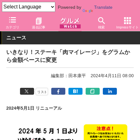
Powered by
Translate
グルメ Watch
店舗
レストラン
カテゴリ
過去記事
検索
Impressサイト
ニュース
いきなり！ステーキ「肉マイレージ」をグラムか
ら金額ベースに変更
編集部：田本康平
2024年4月11日 08:00
リスト
2024年5月1日 リニューアル