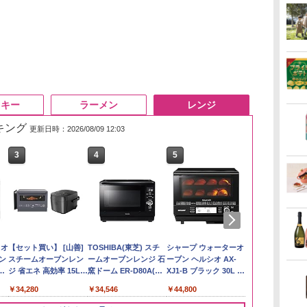
スキー
ラーメン
レンジ
ンキング
更新日時：2026/08/09 12:03
3
3
3
3
4
4
4
4
5
5
5
5
6
6
6
6
】
リ
ん
 オ
by Amazon あきたこ
角ハイボール
カップヌードル カップ
【セット買い】 [山善]
野沢農産 無洗米 青い
【数量限定】竹鶴ピュ
国分 tabete だし麺 千
TOSHIBA(東芝) スチ
【在庫処分価格】もも
サントリー シングルモ
マルちゃん マルちゃん
シャープ ウォーターオ
by Amazon
トリスウイス
日清麺職人 醤
パナソニック
め
ボー
業務
コン
まちブレンド 無洗米
350ml×24本 サントリ
ヌードルPRO シーフー
スチームオーブンレン
流るる コシヒカリ 5kg
アモルト700ml アサヒ
葉県産はまぐりだし 塩
ームオーブンレンジ 石
たろう印 無洗米 5kg
ルト ウイスキー 白州
ZUBAAAN! 横浜家系
ーブン ヘルシオ AX-
新潟のお米 無洗
4000ml サ
豆醤油使用 
レンジ スチー
メン
ホ
5kg
ー ウイスキー ハイボー
ドヌードル 高たんぱく
ジ 省エネ 高効率 15L
長野県産 令和7年産
[ ウイスキー 日本
らーめん 108g×10袋 保
窯ドーム ER-D80A(K)
業務用 お米マイスター
Story of the Distillery
醤油豚骨 3食パック
XJ1-B ブラック 30L 2
容量 4リット
とコク] 日清
ロ 最高峰モデル
￥3,274
イン
ル 缶
&低糖質 さらに塩分控
一人暮らし 二人暮らし
700ml ]【中元 ギフト
存食 備蓄
ブラック 250℃ 1段調
ブレンド
2026 化粧箱入 700ml
130g×3食
段調理 コンベクション
プ麺 87g ×12
段 おまかせグ
￥3,396
￥4,927
￥2,698
￥34,280
￥3,980
￥6,783
￥2,323
￥34,546
￥2,680
￥20,000
￥341
￥44,800
￥4,274
￥1,552
￥116,700
に
えめ 78g×12個
フラットテーブル グレ
プレゼント 贈り物に】
理 フラットテーブル
トースト機能
細・64眼ス
ク
ー YRZ-WF150TV(H) +
電子レンジ 赤外線セン
サー 時短料理