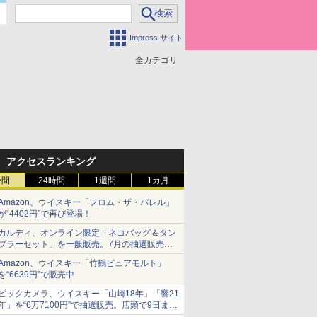
Impress サイト
全カテゴリ
アクセスランキング
時間
24時間
1週間
1カ月
Amazon、ウイスキー「フロム・ザ・バレル」
が“4402円”で再び登場！
カルディ、オンライン限定「ネコバッグ＆タン
ブラーセット」を一般販売。7月の抽選販売の
当選無効分
Amazon、ウイスキー「竹鶴ピュアモルト」
を“6639円”で販売中
ビックカメラ、ウイスキー「山崎18年」「響21
年」を“6万7100円”で抽選販売。店頭で9日まで
受付