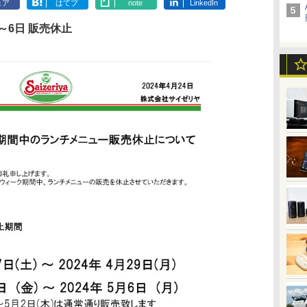
ェア
はてブ
note
LinkedIn
日～6日 販売休止