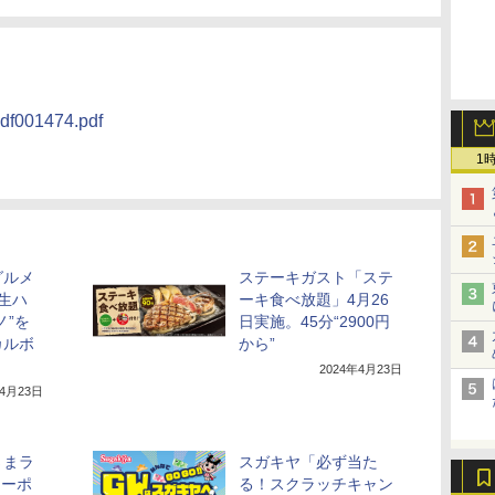
pdf001474.pdf
1
グルメ
ステーキガスト「ステ
生ハ
ーキ食べ放題」4月26
ノ”を
日実施。45分“2900円
カルボ
から”
2024年4月23日
年4月23日
さまラ
スガキヤ「必ず当た
クーポ
る！スクラッチキャン