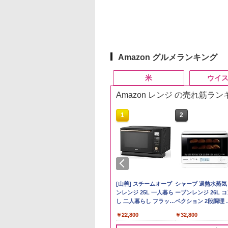
Amazon グルメランキング
米
ウイ
Amazon レンジ の売れ筋ラ
10
10
10
10
1
1
1
1
2
2
2
2
 Amazon 秋田県産
ビーム 4000ml サ
プヌードル パクチ
-D70B-W ホワイト
フクテイライス【白
【数量限定】フロム・
一蘭 ラーメン 博多細
ER-D3000B-K(グラン
by Amazon 国産ブレ
ブラックニッカ ニッカ
チキンラーメン どんぶ
[山善] スチームオーブ
新潟ケンベイ【精米
角瓶 2700ml サント
【公式】ブタメン と
シャープ 過熱水蒸気
たこまち 無洗米
リー バーボン ウ
るトムヤムクンヌ
ドーム オーブンレ
米】北東北産 お米 米
ザ・バレル モルトウイ
麺ストレート (5食)
ブラック) 石窯ドーム
ンド米 精米 5kg
Nikka ウィスキー
り 85g×12個 日清食品
ンレンジ 25L 一人暮ら
新潟県産にじのきら
ー ウイスキー ハイ
こつ味 35g×15個 | 
ーブンレンジ 26L 
g 令和7年産 産地精
キー アメリカ合衆
ル [世界三大スー
26L
あきたこまち 令和7年
スキー500ml アサヒ [
645g
過熱水蒸気オーブンレ
4000ml ブラックニッ
インスタント カップ麺
し 二人暮らし フラット
き 5kg 令和7年産
ル 大容量
用 夜食 カップラー
ベクション 2段調理 
￥2,650
大容量 4リットル
 日清食品 カップ麺
産 (5kg)
日本 500ml ]【中元 ギ
ンジ 30L
カクリア ウヰスキー
テーブル スチーム調理
ミニカップ麺 小腹 
ワイト RE-SS26B-W
497
179
594
,825
￥3,300
￥4,402
￥2,091
￥56,980
￥4,327
￥1,939
￥22,800
￥5,809
￥6,055
￥1,288
￥32,800
×12個
フト プレゼント 贈り
【日本 アサヒ ウィスキ
自動メニュー19種搭載
スタント アウトドア
物に】
ー】 大容量 お得 4リッ
角皿付き ブラック
も ローリングストッ