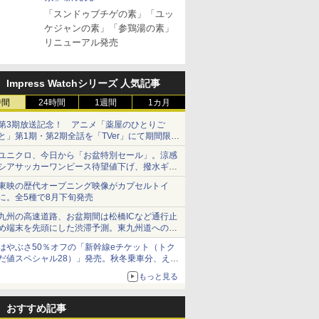
「スンドゥブチゲの素」「ユッ
ケジャンの素」「参鶏湯の素」
リニューアル発売
Impress Watchシリーズ 人気記事
時間
24時間
1週間
1カ月
第3期放送記念！ アニメ「薬屋のひとりご
と」第1期・第2期全話を「TVer」にて期間限定
で順次無料配信開始
ユニクロ、今日から「お盆特別セール」。涼感
シアサッカーワンピース待望値下げ、撥水ギア
ショーツは1990円に
東映の歴代オープニング映像がカプセルトイ
に。全5種で8月下旬発売
九州の高速道路、お盆期間は松橋ICなど通行止
め端末を先頭にした渋滞予測。東九州道への迂
回は料金調整を実施
はやぶさ50％オフの「新幹線eチケット（トク
だ値スペシャル28）」発売。秋冬乗車分、えき
ねっと限定
もっと見る
おすすめ記事