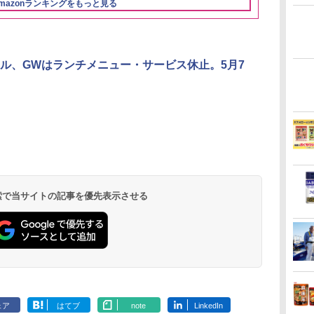
mazonランキングをもっと見る
パ
炊飯器 5.5合 マイコン
サー ノンフライ調理
携 ブラック N
式 低温調理 AMRC-
簡単お手入れ 小型 新
UBS10D-K
10M(B) ブラック
生活 一人暮らし 二人
暮らし ファミリー
ル、GWはランチメニュー・サービス休止。5月7
 検索で当サイトの記事を優先表示させる
ェア
はてブ
note
LinkedIn