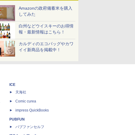
Amazonの政府備蓄米を購入
してみた
白州などウイスキーのお得情
報・最新情報はこちら！
カルディのエコバッグやカワ
イイ新商品を掲載中！
ICE
天海社
ス
Comic curea
impress QuickBooks
PUBFUN
パブファンセルフ