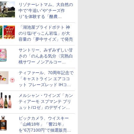
リゾナーレトマム、大自然の
中で“牛追い”や“チーズ作
り”を体験する「酪農
Academy～夏休みの自由研
「湖池屋プライドポテト 神
究～」を実施中
のり塩/ぞっこん岩塩」が大
容量の「夢中サイズ」で発売
サントリー、みずみずしい甘
さの「のんある気分〈完熟白
桃サワー ノンアルコー
7
7
7
7
ル〉」限定発売
8
8
8
8
9
9
9
9
10
10
10
10
ティファール、70周年記念で
「キャストライン エアココ
ット フレーズレッド IHココ
ット鍋 24cm」数量限定発売
メルシャン・ワインズ「カン
ティアーモ スプマンテ ブリ
ュット/ロゼ」のデザインを
 新潟県産
キー
油 [丸大
 オーブン
新潟県産新之助 無洗米
サントリー シングルモ
カップヌードル カップ
日立 過熱水蒸気 オーブ
米 5kg 新潟県産 コシヒ
ティーチャーズ ハイラ
カップヌードル レギュ
コンフィー(COMFEE')
by Amazon 秋田県産
ジムビーム 4000ml サ
カップヌードル パクチ
ER-D70B-W ホワイト
フクテイラ
【数量限定
一蘭 ラー
ER-D300
リニューアル。ハーフボトル
米 5kg
ントリー 大
豊かな旨味
ム ビスト
5kg 令和7年産
ルト ウイスキー 山崎
ヌードルPRO しょうゆ
ンレンジ ヘルシーシェ
カリ｜雪室保管・精米
ンドクリーム 4000ml
ラー 日清食品 カップ麺
スチームオーブンレン
あきたこまち 無洗米
ントリー バーボン ウ
ー香るトムヤムクンヌ
石窯ドーム オーブンレ
米】北東北
ザ・バレル
麺ストレート
ブラック)
ビックカメラ、ウイスキー
ル
食品 カッ
 30L 2
Story of the Distillery
高たんぱく&低糖質 さ
フ 31L MRO-S8C W ホ
したて｜白く輝き 粒感
サントリー スコッチ ウ
78g×20個
ジ 25L フラットテーブ
5kg 令和7年産 産地精
イスキー アメリカ合衆
ードル [世界三大スー
ンジ 26L
あきたこま
スキー500m
645g
過熱水蒸気
も登場
￥2,356
個
リル 高精
2026 化粧箱入 700ml
らに塩分控えめ
ワイト 重量センサー
しっかり 冷めてもおい
イスキー 4リットル 大
ル 発酵・トースト機能
米
国 大容量 4リットル
プ] 日清食品 カップ麺
産 (5kg)
日本 500m
ンジ 30L
「山崎18年」「響21年」
￥23,000
￥2,885
￥39,837
￥4,398
￥6,390
￥3,475
￥19,780
￥3,497
￥6,179
￥2,594
￥27,825
￥3,300
￥4,402
￥2,091
￥56,980
ピードセン
75g×12個
250℃1段式ワイドオー
しい お米 【やっぱり新
容量
オートメニュー23種 オ
75g×12個
フト プレ
を“6万7100円”で抽選販売。
 スマホ連
ブン
潟のこしひかり】
ーブン～250℃ レンジ
物に】