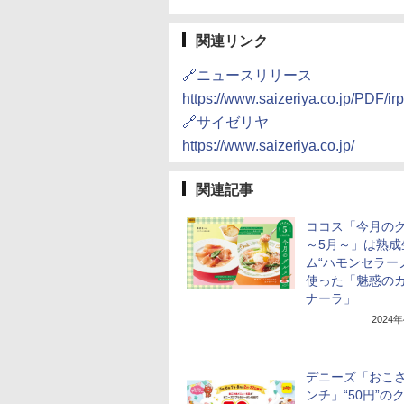
関連リンク
🔗ニュースリリース
https://www.saizeriya.co.jp/PDF/ir
🔗サイゼリヤ
https://www.saizeriya.co.jp/
関連記事
ココス「今月の
～5月～」は熟成
ム“ハモンセラー
使った「魅惑の
ナーラ」
2024
デニーズ「おこ
ンチ」“50円”の