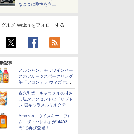
なままに剛性を向上
グルメ Watch をフォローする
新記事
メルシャン、チリワインベー
スのフルーツスパークリング
缶「フロンテラ ウィズ ホワ
イトレモン/カシスオレン
森永乳業、キャラメルの甘さ
ジ」発売
に塩がアクセントの「リプト
ン 塩キャラメルミルクティ
ー」限定発売
Amazon、ウイスキー「フロ
ム・ザ・バレル」が“4402
円”で再び登場！