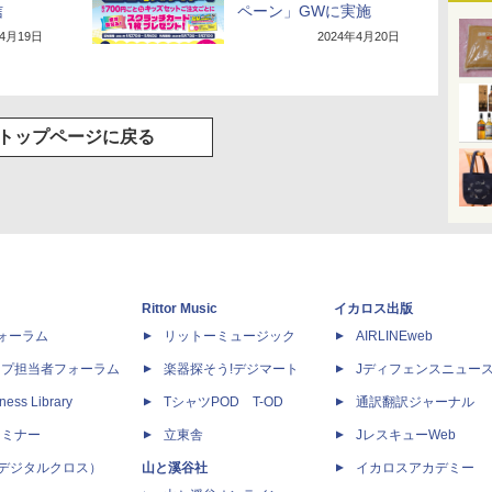
信
ペーン」GWに実施
年4月19日
2024年4月20日
トップページに戻る
Rittor Music
イカロス出版
dフォーラム
リットーミュージック
AIRLINEweb
ップ担当者フォーラム
楽器探そう!デジマート
Jディフェンスニュー
ness Library
TシャツPOD T-OD
通訳翻訳ジャーナル
セミナー
立東舎
JレスキューWeb
 X（デジタルクロス）
山と溪谷社
イカロスアカデミー