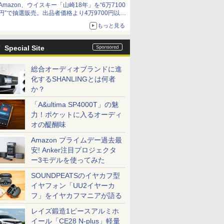
Amazon、ウイスキー「山崎18年」を“6万7100
円”で抽選販売。出品者価格より4万9700円以上
お得
もっと見る
Special Site
総合オーディオブランドに進
化するSHANLINGとは何者
か？
「A&ultima SP4000T」の魅
力！ポケットに入るオーディ
オの醍醐味
Amazon プライムデー過去最
安! Anker注目プロジェクタ
ー3モデルを使ってみた
SOUNDPEATSのイヤカフ型
イヤフォン「UU2イヤーカ
フ」をイヤカフマニアが語る
レイズ鍛造1ピースアルミホ
イール「CE28 N-plus」軽量