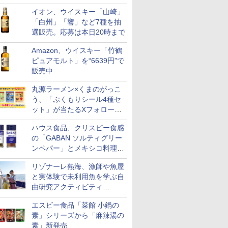
店頭で9日まで受付
E-
~1000W高出力 全国対
イオン、ウイスキー「山崎」
応 ヘルツフリー カップ
「白州」「響」など7種を抽
スチーム調理 予熱対応
選販売。応募は本日20時まで
自動脱臭 消音モード
【2年メーカー保証】
Amazon、ウイスキー「竹鶴
ブラック CF-EA261-
ピュアモルト」を“6639円”で
BK
販売中
丸源ラーメン×くまのがっこ
う、「ぷくもりシール4種セ
ット」が当たるXフォロー＆
リポストキャンペーン実施
ハウス食品、クリスピー食感
の「GABAN ソルティグリー
ンペパー」とメキシコ料理に
合う「GABAN チポトレペパ
リゾナーレ熱海、漁師や魚屋
ー」発売
と実体験で未利用魚を学ぶ自
由研究アクティビティ
「Fisherman's Academy」を
エスビー食品「菜館 小鍋の
実施中
素」シリーズから「麻辣湯の
素」新発売