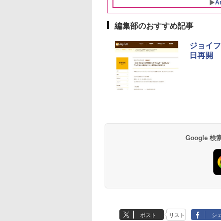
A
トル
MRK-F250TSV(B)
大人買い おやつカン
ニー
編集部のおすすめ記事
ジョイフ
日再開
Google
ポスト
リスト
シ