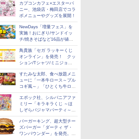
カプコンカフェ×エスターバ
ニー、池袋店・梅田店でコラ
ボメニューやグッズを展開！
NewDays「増量フェス」を
実施！おにぎり/サンドイッ
チ/焼きそばなど16品が値段
そのままでボリュームアップ
鳥貴族「セガ ラッキーくじ
オンライン」を発売！ クッ
ション/Tシャツ/ミニジョッ
キ/ステッカーなど全7賞
すたみな太郎、食べ放題メニ
ューに「一本牛ロース～プル
コギ風～」「ひとくち牛ロー
スステーキ」をお盆限定で追
エポック社、シルバニアファ
加
ミリー「キラキラくじ ～ほ
しぞらパジャマパーティ～」
を発売。人形/家具/建物など
バーガーキング、超大型チー
ズバーガー「ダーティ ザ・
ワンパウンダー」を発売。総