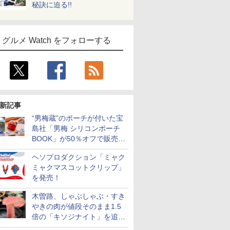
秘訣に迫る!!
グルメ Watch をフォローする
新記事
“男梅蔵”のポーチが付いた宝
島社「男梅 シリコンポーチ
BOOK」が50％オフで販売
中！
ヘソプロダクション「ミャク
ミャクマスコットクリップ」
を発売！
木曽路、しゃぶしゃぶ・すき
やきの肉が値段そのまま1.5
倍の「キソジナイト」を追加
実施！水・日曜夜限定