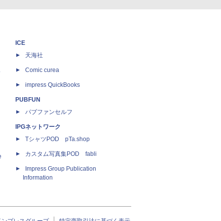
ICE
天海社
ス
Comic curea
impress QuickBooks
PUBFUN
パブファンセルフ
IPGネットワーク
TシャツPOD pTa.shop
カスタム写真集POD fabli
e
Impress Group Publication
Information