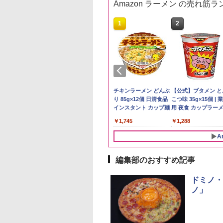
Amazon ラーメン の売れ筋
10
10
10
1
1
1
2
2
2
予約 令和8年産
トリー シングルモ
麺職人 醤油 [丸大
by Amazon 秋田県産
ジムビーム 4000ml サ
人気 カップ麺 12種類
by Amazon 国産ブレ
ブラックニッカ ニッカ
チキンラーメン どんぶ
野沢農産 無洗米 青
角瓶 2700ml サント
【公式】ブタメン と
計お助け米】米
 ウイスキー 山崎
油使用 豊かな旨味
あきたこまち 無洗米
ントリー バーボン ウ
詰め合わせ セット 12
ンド米 精米 5kg
Nikka ウィスキー
り 85g×12個 日清食品
るる コシヒカリ 5kg
ー ウイスキー ハイ
こつ味 35g×15個 | 
kg 令和8年産 秋田県
y of the Distillery
ク] 日清食品 カッ
5kg 令和7年産 産地精
イスキー アメリカ合衆
個アソート
4000ml ブラックニッ
インスタント カップ麺
野県産 令和7年産
ル 大容量
用 夜食 カップラー
￥2,650
あきたこまち 厳選
6 化粧箱入 700ml
87g ×12個
米
国 大容量 4リットル
カクリア ウヰスキー
ミニカップ麺 小腹 
780
,600
552
￥3,497
￥6,176
￥2,050
￥3,940
￥1,745
￥3,325
￥5,685
￥1,288
単一原料米100％ 白
【日本 アサヒ ウィスキ
スタント アウトドア
5kg×2袋)
ー】 大容量 お得 4リッ
も ローリングストッ
A
トル
大人買い おやつカン
ニー
編集部のおすすめ記事
10
1
2
ドミノ・
ノ」