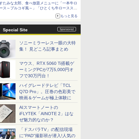
すたみな太郎、食べ放題メニューに「一本牛ロ
ース～プルコギ風～」「ひとくち牛ロースステ
ーキ」をお盆限定で追加
もっと見る
Special Site
ソニーミラーレス一眼の大特
集！ 見どころ記事まとめ
マウス、RTX 5060 Ti搭載ゲ
ーミングPCが7万5,000円オ
フで30万円台！
ハイグレードテレビ「TCL
Q7D Pro」。圧巻の色彩美で
映画＆ゲームが極上体験に
AIスマートノートの
iFLYTEK「AINOTE 2」はな
ぜ魅力的なのか？
「ドスパラTV」の配信現場
に“PAD”撮影班が潜入!人気の