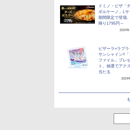
ドミノ・ピザ「
ボルケーノ」Lサ
期間限定で登場
帰り1795円～
2024
ピザーラ×ラブラ
サンシャイン!!
ファイル」プレ
ト。抽選でアク
当たる
202