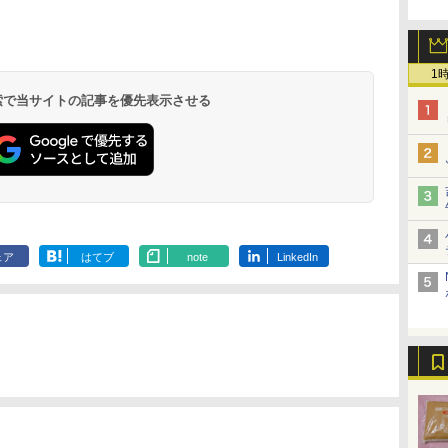
ブ
[山善] スチームオーブ
TOSHIBA(東芝) スチ
シャープ ウォーターオ
パナソニック
暮ら
ンレンジ 省エネ 高効率
ームオーブンレンジ 石
ーブン ヘルシオ AX-
レンジ スチー
ット
15L 一人暮らし 二人暮
窯ドーム ER-D80A(K)
XJ1-B ブラック 30L 2
ロ 最高峰モデル
1
理
らし スチーム調理 フラ
ブラック 250℃ 1段調
段調理 コンベクション
段 おまかせグ
 検索で当サイトの記事を優先表示させる
￥26,800
￥34,546
￥44,800
￥119,198
載
ットテーブル トースト
理 フラットテーブル
トースト機能
細・64眼ス
機能 自動メニュー33種
電子レンジ 赤外線セン
サー 時短料理
簡単お手入れ ブラック
サー ノンフライ調理
携 ブラック N
YRZ-WF150TV(B)
簡単お手入れ 小型 新
UBS10D-K
生活 一人暮らし 二人
暮らし ファミリー
ェア
はてブ
note
LinkedIn