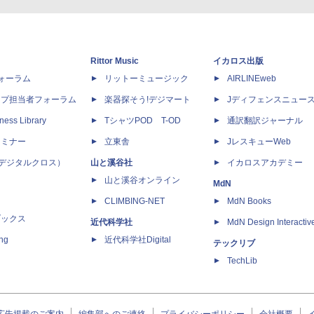
Rittor Music
イカロス出版
dフォーラム
リットーミュージック
AIRLINEweb
ップ担当者フォーラム
楽器探そう!デジマート
Jディフェンスニュー
ness Library
TシャツPOD T-OD
通訳翻訳ジャーナル
セミナー
立東舎
JレスキューWeb
 X（デジタルクロス）
山と溪谷社
イカロスアカデミー
山と溪谷オンライン
MdN
CLIMBING-NET
MdN Books
ブックス
近代科学社
MdN Design Interactiv
ing
近代科学社Digital
テックリブ
TechLib