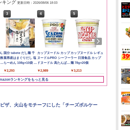
ランキング
更新日時：2026/08/06 18:03
3
3
3
4
4
4
5
5
5
6
6
6
い流
リ
ん
【在庫処分価格】もも
角ハイボール
国分 tabete だし麺 千
by Amazon あきたこ
トリスウイスキー
カップヌードル カップ
新潟県産新之助 無洗米
サントリー シングルモ
カップヌードル レギュ
by Amazon
【数量限定】
カップヌード
 長
ボー
業務
たろう印 無洗米 5kg 業
350ml×24本 サントリ
葉県産はまぐりだし 塩
まちブレンド 無洗米
4000ml サントリー 大
ヌードルPRO シーフー
5kg 令和7年産
ルト ウイスキー 白州
ラー 日清食品 カップ
新潟のお米 無洗
ザ・バレル 
ヌードルPRO
メン
務用 お米マイスターブ
ー ウイスキー ハイボー
らーめん 108g×10袋 保
5kg
容量 4リットル
ドヌードル 高たんぱく
Story of the Distillery
麺 78g×20個
スキー500ml 
高たんぱく&低
￥4,536
￥2,783
イン
レンド
ル 缶
存食 備蓄
&低糖質 さらに塩分控
2026 化粧箱入 700ml
日本 500ml 
らに塩分控え
￥2,680
￥4,919
￥2,293
￥3,396
￥4,329
￥2,989
￥20,000
￥3,213
￥4,402
￥3,103
に
えめ 78g×12個
フト プレゼン
75g×12個
ク
に】
mazonランキングをもっと見る
パ
3
4
5
6
ピザ、火山をモチーフにした「チーズボルケー