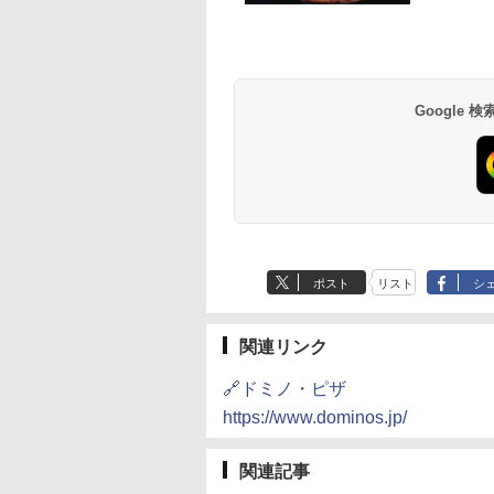
D3000B-K(グラン
アイリスオーヤマ スチ
シャープ 過熱水蒸気 オ
[山善] スチームオー
ック) 石窯ドーム
ーム トースター オー
ーブンレンジ 26L コン
ンレンジ 25L 一人
水蒸気オーブンレ
ブントースター 2枚焼
ベクション 2段調理 ホ
し 二人暮らし フラ
30L
き 温度調節 トレー タ
ワイト RE-SS26B-W
テーブル スチーム調
Google
,880
￥4,220
￥32,800
￥19,990
イマー機能付 横型
自動メニュー19種搭
BLSOT-011-B ブラッ
角皿付き ブラック
ク
MRK-F250TSV(B)
ポスト
リスト
シ
関連リンク
🔗ドミノ・ピザ
https://www.dominos.jp/
関連記事