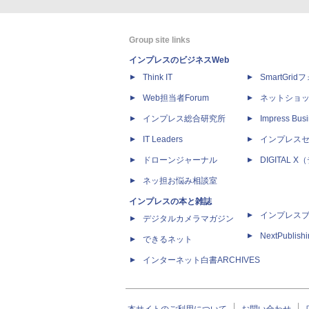
Group site links
インプレスのビジネスWeb
Think IT
SmartGri
Web担当者Forum
ネットショ
インプレス総合研究所
Impress Busi
IT Leaders
インプレス
ドローンジャーナル
DIGITAL
ネッ担お悩み相談室
インプレスの本と雑誌
インプレス
デジタルカメラマガジン
NextPublish
できるネット
インターネット白書ARCHIVES