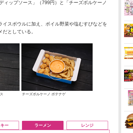
ディップソース」（799円）と「チーズボルケーノ
。
イスボウルに加え、ボイル野菜や塩むすびなどを
メだとしている。
ス
チーズボルケーノ ポテナゲ
スキー
ラーメン
レンジ