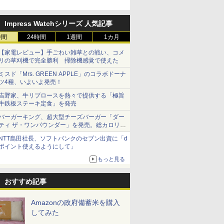
 オーブン
日立 過熱水蒸気 オーブ
コンフィー(COMFEE')
ER-D3000B-K(グラン
アイリスオ
Impress Watchシリーズ 人気記事
ム ビスト
ンレンジ ヘルシーシェ
スチームオーブンレン
ブラック) 石窯ドーム
ーム トー
 30L 2
時間
フ 30L MRO-W1C K フ
24時間
1週間
ジ 25L フラットテーブ
1カ月
過熱水蒸気オーブンレ
ブントース
リル 高精
ロストブラック 熱風コ
ル 発酵・トースト機能
ンジ 30L
き 温度調節
￥49,718
￥19,780
￥56,880
￥4,220
【家電レビュー】手ごわい雑草との戦い、コメ
ピードセン
ンベクション 2段式 W
オートメニュー23種 オ
イマー機能
リの草刈機で完全勝利 掃除機感覚で使えた
 スマホ連
スキャン［メーカー保
ーブン～250℃ レンジ
BLSOT-0
E-
証1年／お手入れ簡単設
~1000W高出力 全国対
ク
ミスド「Mrs. GREEN APPLE」のコラボドーナ
計］
応 ヘルツフリー カップ
ツ4種、いよいよ発売！
スチーム調理 予熱対応
吉野家、牛リブロースを熱々で提供する「極旨
自動脱臭 消音モード
牛鉄板ステーキ定食」を発売
【2年メーカー保証】
ブラック CF-EA261-
バーガーキング、超大型チーズバーガー「ダー
BK
ティ ザ・ワンパウンダー」を発売。総カロリー
約1656kcal、総重量約527g！
NTT島田社長、ソフトバンクのセブン出資に「d
ポイント使えるようにして」
もっと見る
おすすめ記事
Amazonの政府備蓄米を購入
してみた