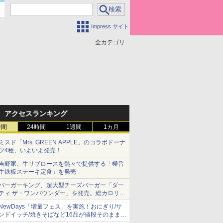
Impress サイト
全カテゴリ
アクセスランキング
時間
24時間
1週間
1カ月
ミスド「Mrs. GREEN APPLE」のコラボドーナ
ツ4種、いよいよ発売！
吉野家、牛リブロースを熱々で提供する「極旨
牛鉄板ステーキ定食」を発売
バーガーキング、超大型チーズバーガー「ダー
ティ ザ・ワンパウンダー」を発売。総カロリー
約1656kcal、総重量約527g！
NewDays「増量フェス」を実施！おにぎり/サ
ンドイッチ/焼きそばなど16品が値段そのままで
ボリュームアップ