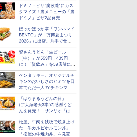
カロリー約1656kcal、総重量
ドミノ・ピザ“魔改造”にカス
約527g！
タマイズ！裏メニューの「裏
7
7
7
8
8
8
9
9
9
10
10
10
ドミノ」ピザ2品発売
ほっかほっか亭「ワンハンド
BENTO」が「万博夏まつり
2026」に出店。片手で食べ
られる海苔弁や和牛きんぴら
資さんうどん「生ビール
を販売
 新潟県産
フロム・
ル カップ
フクテイライス【白
ティーチャーズ ハイラ
マルちゃん マルちゃん
新潟県産コシヒカリ (5
甲州韮崎 オリジナル ブ
カップヌードル パクチ
新米予約 令和8年産
サントリー シングルモ
日清麺職人 醤油 [丸大
by Amaz
ジムビーム 4
人気 カップ
（中）」が559円→439円
米 5kg
モルトウイ
 しょうゆ
米】北東北産 お米 米
ンドクリーム 4000ml
ZUBAAAN! 横浜家系
㎏) 精米 令和7年産 お
レンド ウイスキー 4リ
ー香るトムヤムクンヌ
【家計お助け米】米
ルト ウイスキー 山崎
豆醤油使用 豊かな旨味
あきたこま
ントリー 
詰め合わせ 
に！「資飲み」を39店舗に拡
アサヒ [
糖質 さ
あきたこまち 令和7年
サントリー スコッチ ウ
醤油豚骨 3食パック
米のたかさか
ットル 日本 大容量
ードル [世界三大スー
10kg 令和8年産 秋田県
Story of the Distillery
とコク] 日清食品 カッ
5kg 令和
イスキー 
個アソート
大
]【中元 ギ
め
産 (5kg)
イスキー 4リットル 大
130g×3食
4000ml 4L
プ] 日清食品 カップ麺
産 あきたこまち 厳選
2026 化粧箱入 700ml
プ麺 87g ×12個
米
国 大容量 
￥3,300
￥6,414
￥467
￥3,893
￥3,732
￥2,335
￥5,780
￥17,600
￥1,552
￥3,497
￥6,176
￥2,050
ケンタッキー、オリジナルチ
ト 贈り物
容量
75g×12個
米 単一原料米100％ 白
キンのおいしさのヒミツを日
米 (5kg×2袋)
本でただ一人の“チキンマイ
スター”笠原氏から学んでき
「はなまるうどんの日」
た
に“大海老天3本”の感謝うど
7
8
9
10
んを発売！ サンリオ「はな
まるおばけ」のシール/キャ
松屋、牛肉を鉄板で焼き上げ
ンディなども
た「牛カルビホルモン丼」
「松屋の牛焼肉丼」を発売