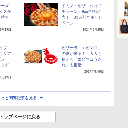
チーズ
ドミノ・ピザ「ジョブ
イズが
チューン」9品合格記
。持ち
念！ 33％引きキャン
ペーン
年1月19日
2024年3月25日
イブ！
ピザーラ「エビマヨ」
「クリア
の夏が来る！ 大人も
ゼン
使える「エビマヨうき
スタが
わ」も復活
2024年5月9日
4年5月9日
もっと関連記事を見る
トップページに戻る