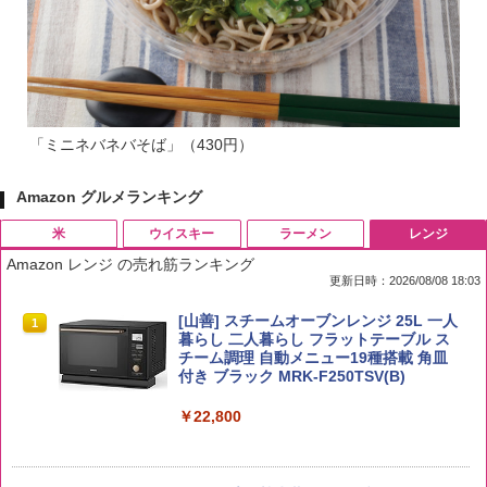
「ミニネバネバそば」（430円）
Amazon グルメランキング
米
ウイスキー
ラーメン
レンジ
Amazon レンジ の売れ筋ランキング
更新日時：2026/08/08 18:03
by Amazon 国産ブレンド米 精米 5kg
ブラックニッカ ニッカ Nikka ウィスキ
チキンラーメン どんぶり 85g×12個 日清
[山善] スチームオーブンレンジ 25L 一人
1
1
1
1
ー4000ml ブラックニッカクリア ウヰス
食品 インスタント カップ麺
暮らし 二人暮らし フラットテーブル ス
キー 【日本 アサヒ ウィスキー】 大容量
チーム調理 自動メニュー19種搭載 角皿
￥2,650
お得 4リットル
付き ブラック MRK-F250TSV(B)
￥1,939
￥4,358
￥22,800
【公式】ブタメン とんこつ味 35g×15個
2
【在庫処分価格】ももたろう印 無洗米 5
2
| 業務用 夜食 カップラーメン ミニカップ