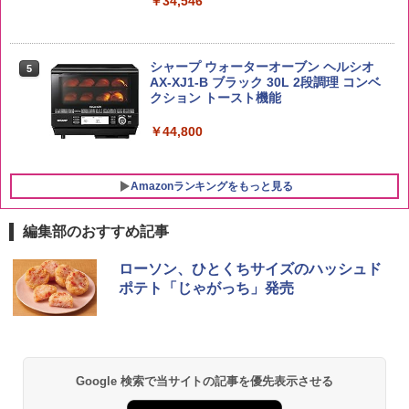
￥34,546
ょうゆ 高たんぱく&低糖質 さらに塩分控
入 700ml
￥3,056
えめ 75g×12個
￥19,860
￥2,885
シャープ ウォーターオーブン ヘルシオ
5
AX-XJ1-B ブラック 30L 2段調理 コンベ
クション トースト機能
￥44,800
Amazonランキングをもっと見る
編集部のおすすめ記事
ローソン、ひとくちサイズのハッシュド
ポテト「じゃがっち」発売
Google 検索で当サイトの記事を優先表示させる