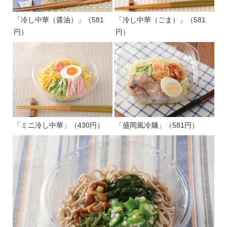
「冷し中華（醤油）」（581
「冷し中華（ごま）」（581
円）
円）
「ミニ冷し中華」（430円）
「盛岡風冷麺」（581円）