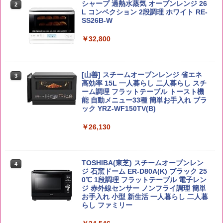
kg 業務用 お米マイスターブレンド
角瓶 2700ml サントリー ウイスキー ハ
シャープ 過熱水蒸気 オーブンレンジ 26
麺 小腹 インスタント アウトドアにも ロ
2
2
イボール 大容量
L コンベクション 2段調理 ホワイト RE-
ーリングストック 大人買い おやつカン
SS26B-W
￥2,680
パニー
￥6,055
￥32,800
￥1,288
野沢農産 無洗米 青い流るる コシヒカリ
3
5kg 長野県産 令和7年産
角ハイボール 350ml×24本 サントリー ウ
[山善] スチームオーブンレンジ 省エネ
3
国分 tabete だし麺 千葉県産はまぐりだ
3
3
イスキー ハイボール 缶
高効率 15L 一人暮らし 二人暮らし スチ
し 塩らーめん 108g×10袋 保存食 備蓄
￥3,980
ーム調理 フラットテーブル トースト機
能 自動メニュー33種 簡単お手入れ ブラ
￥4,927
￥2,323
ック YRZ-WF150TV(B)
￥26,130
by Amazon あきたこまちブレンド 無洗
4
米 5kg
トリスウイスキー 4000ml サントリー 大
4
カップヌードル カップヌードルPRO シ
4
容量 4リットル
ーフードヌードル 高たんぱく&低糖質 さ
￥3,396
TOSHIBA(東芝) スチームオーブンレン
らに塩分控えめ 78g×12個
4
￥4,274
ジ 石窯ドーム ER-D80A(K) ブラック 25
0℃ 1段調理 フラットテーブル 電子レン
￥3,248
ジ 赤外線センサー ノンフライ調理 簡単
お手入れ 小型 新生活 一人暮らし 二人暮
新潟ケンベイ【精米】新潟県産にじのき
らし ファミリー
5
らめき 5kg 令和7年産
サントリー シングルモルト ウイスキー
5
カップヌードル カップヌードルPRO し
5
白州 Story of the Distillery 2026 化粧箱