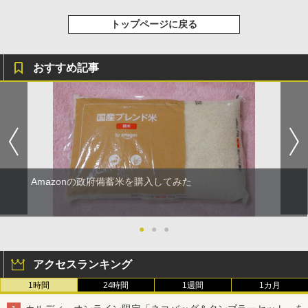
トップページに戻る
おすすめ記事
Amazonの政府備蓄米を購入してみた
●
●
●
アクセスランキング
1時間
24時間
1週間
1カ月