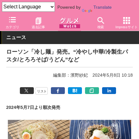
Powered by
Translate
グルメ Watch
店舗
コンビニ
ローソン
カテゴリ
過去記事
検索
Impressサイト
ニュース
ローソン「冷し麺」発売。“冷やし中華/冷製生パ
スタ/とろろそば/うどん”など
編集部：濱野紗妃
2024年5月8日 10:18
リスト
2024年5月7日より順次発売