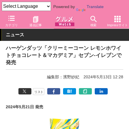
Powered by
Translate
グルメ Watch
店舗
コンビニ
セブン-イレブン
カテゴリ
過去記事
検索
Impressサイト
ニュース
ハーゲンダッツ「クリーミーコーン レモンホワイ
トチョコレート＆マカデミア」セブン-イレブンで
発売
編集部：濱野紗妃
2024年5月13日 12:28
リスト
2024年5月21日 発売