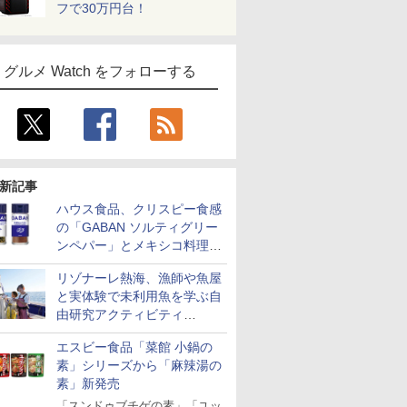
フで30万円台！
グルメ Watch をフォローする
新記事
ハウス食品、クリスピー食感
の「GABAN ソルティグリー
ンペパー」とメキシコ料理に
合う「GABAN チポトレペパ
リゾナーレ熱海、漁師や魚屋
ー」発売
と実体験で未利用魚を学ぶ自
由研究アクティビティ
「Fisherman's Academy」を
エスビー食品「菜館 小鍋の
実施中
素」シリーズから「麻辣湯の
素」新発売
「スンドゥブチゲの素」「ユッ