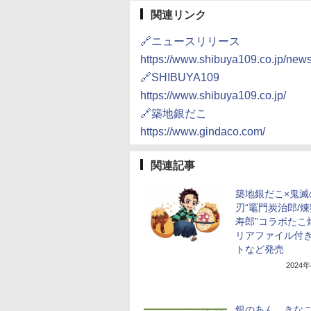
関連リンク
🔗ニュースリリース
https://www.shibuya109.co.jp/new
🔗SHIBUYA109
https://www.shibuya109.co.jp/
🔗築地銀だこ
https://www.gindaco.com/
関連記事
築地銀だこ×鬼滅
刃“竈門炭治郎/
寿郎”コラボたこ
リアファイル付
トなど発売
2024
銀のあん、きな