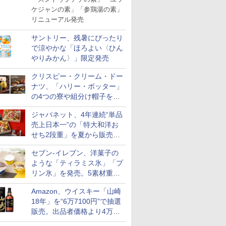
ケジャンの素」「参鶏湯の素」
リニューアル発売
サントリー、残暑にぴったり
で涼やかな「ほろよい〈ひん
やりみかん〉」限定発売
クリスピー・クリーム・ドー
ナツ、「ハリー・ポッター」
の4つの寮や組分け帽子をイ
メージしたドーナツなど発売
ジャパネット、4年連続“単品
売上日本一”の「特大和洋お
せち2段重」を夏から販売。
73品・年越しそば付き
セブン-イレブン、洋菓子の
ような「ティラミス氷」「プ
リン氷」を発売。5素材重ね
と2層仕立ての濃厚な味わい
Amazon、ウイスキー「山崎
18年」を“6万7100円”で抽選
販売。出品者価格より4万
9700円以上お得