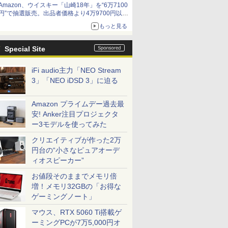
Amazon、ウイスキー「山崎18年」を“6万7100
円”で抽選販売。出品者価格より4万9700円以上
お得
もっと見る
Special Site
iFi audio主力「NEO Stream
3」「NEO iDSD 3」に迫る
Amazon プライムデー過去最
安! Anker注目プロジェクタ
ー3モデルを使ってみた
クリエイティブが作った2万
円台の“小さなピュアオーデ
ィオスピーカー”
お値段そのままでメモリ倍
増！メモリ32GBの「お得な
ゲーミングノート」
マウス、RTX 5060 Ti搭載ゲ
ーミングPCが7万5,000円オ