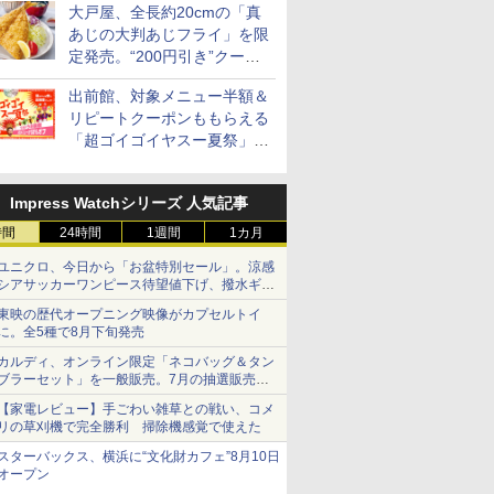
大戸屋、全長約20cmの「真
あじの大判あじフライ」を限
定発売。“200円引き”クーポ
ンも配信
出前館、対象メニュー半額＆
リピートクーポンももらえる
「超ゴイゴイヤスー夏祭」を
実施
Impress Watchシリーズ 人気記事
時間
24時間
1週間
1カ月
ユニクロ、今日から「お盆特別セール」。涼感
シアサッカーワンピース待望値下げ、撥水ギア
ショーツは1990円に
東映の歴代オープニング映像がカプセルトイ
に。全5種で8月下旬発売
カルディ、オンライン限定「ネコバッグ＆タン
ブラーセット」を一般販売。7月の抽選販売の
当選無効分
【家電レビュー】手ごわい雑草との戦い、コメ
リの草刈機で完全勝利 掃除機感覚で使えた
スターバックス、横浜に“文化財カフェ”8月10日
オープン