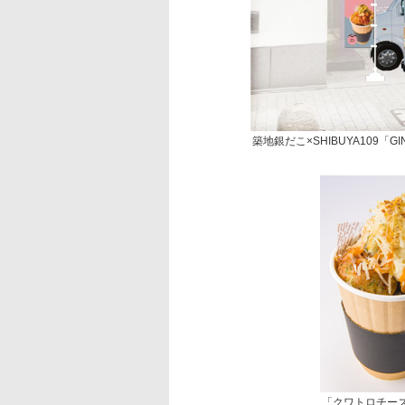
築地銀だこ×SHIBUYA109「G
「クワトロチー