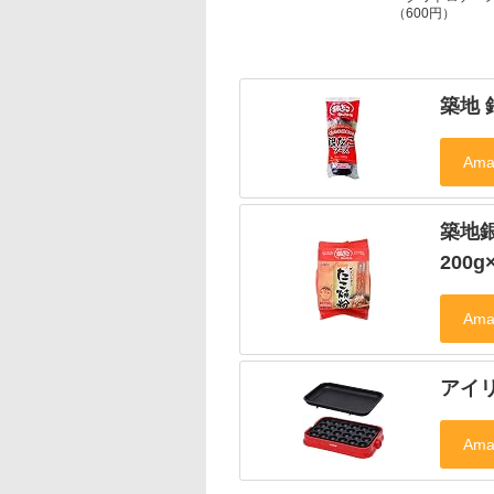
（600円）
築地 
築地
200g
アイリ