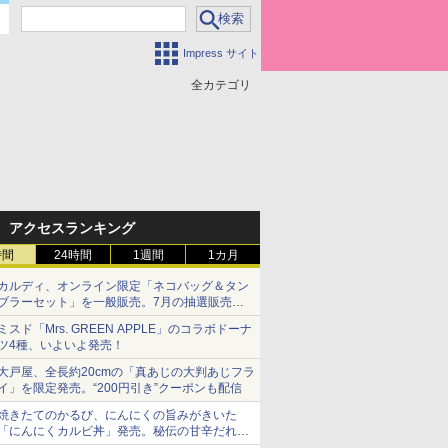
Impress サイト
全カテゴリ
アクセスランキング
時間
24時間
1週間
1カ月
カルディ、オンライン限定「ネコバッグ＆タン
ブラーセット」を一般販売。7月の抽選販売の
当選無効分
ミスド「Mrs. GREEN APPLE」のコラボドーナ
ツ4種、いよいよ発売！
大戸屋、全長約20cmの「真あじの大判あじフラ
イ」を限定発売。“200円引き”クーポンも配信
焼きたてのかるび、にんにくの旨みがきいた
「にんにくカルビ丼」発売。秘伝の甘辛だれを
絡めた「豚カルビ丼」も復活