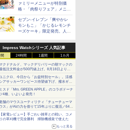
ァミリーメニューが特別価
格・「肉祭りフェア」メニュ
ーがテイクアウトに登場
セブン-イレブン「爽やかレ
モンもこ」「かじるレモンチ
ーズケーキ」限定発売。人気
シリーズから夏限定の味わい
が登場
Impress Watchシリーズ 人気記事
時間
24時間
1週間
1カ月
マクドナルド、マックデリバリーの朝マックの
最低注文料金が500円値上げ。8月18日より
1,500円から受付
ユニクロ、今日から「お盆特別セール」。涼感
シアサッカーワンピース待望値下げ、撥水ギア
ショーツは1990円に
ミスド「Mrs. GREEN APPLE」のコラボドーナ
ツ4種、いよいよ発売！
老舗のマウスユーティリティ「チューチューマ
ウス」がAIの力を借りて15年ぶりに復活／64bit
化、Windows 10/11、「Chrome」も走り回
【家電レビュー】手ごわい雑草との戦い、コメ
る。復活記念で2026年末まで500円
リの草刈機で完全勝利 掃除機感覚で使えた
もっと見る