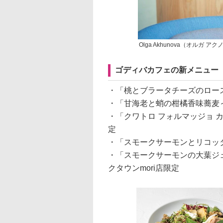
Olga Akhunova（オルガ 
ゴディバカフェの新メニュー
・「桃とブラータチーズのロース
・「甘海老と蛸の柑橘香味蕎麦～
・「クワトロ フォルマッジョ 
定
・「スモークサーモンとリコッタ
・「スモークサーモンの大葉ジェ
クタウンmori店限定