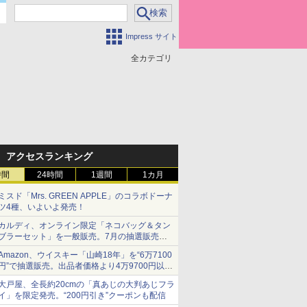
Impress サイト
全カテゴリ
アクセスランキング
時間
24時間
1週間
1カ月
ミスド「Mrs. GREEN APPLE」のコラボドーナ
ツ4種、いよいよ発売！
カルディ、オンライン限定「ネコバッグ＆タン
ブラーセット」を一般販売。7月の抽選販売の
当選無効分
Amazon、ウイスキー「山崎18年」を“6万7100
円”で抽選販売。出品者価格より4万9700円以上
お得
大戸屋、全長約20cmの「真あじの大判あじフラ
イ」を限定発売。“200円引き”クーポンも配信