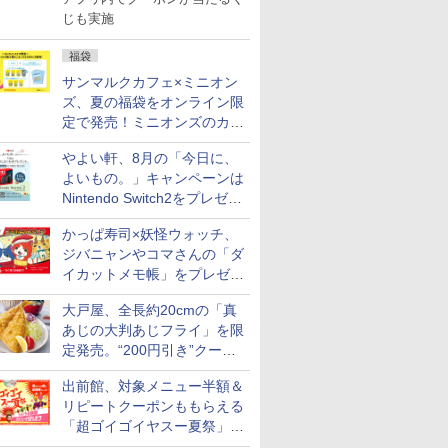
じも実施
福袋
サンマルクカフェ×ミニオン
ズ、夏の福袋をオンライン限
定で発売！ミニオンズのカッ
プと2500円相当のチケット
やよい軒、8月の「今日に、
付き
よいもの。」キャンペーンは
Nintendo Switch2をプレゼン
ト
かっぱ寿司×妖怪ウォッチ、
ジバニャンやコマさんの「ダ
イカットメモ帳」をプレゼン
ト
大戸屋、全長約20cmの「真
あじの大判あじフライ」を限
定発売。“200円引き”クーポ
ンも配信
出前館、対象メニュー半額＆
リピートクーポンももらえる
「超ゴイゴイヤスー夏祭」を
実施