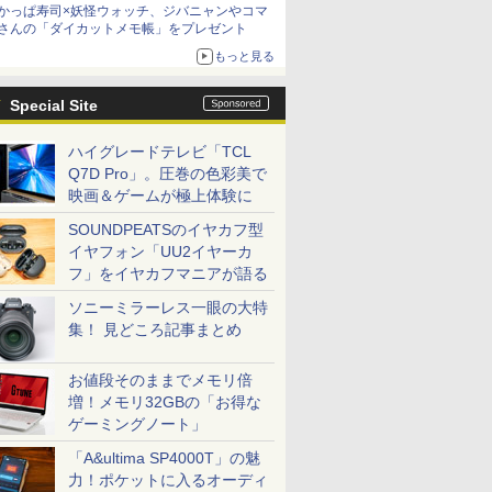
かっぱ寿司×妖怪ウォッチ、ジバニャンやコマ
さんの「ダイカットメモ帳」をプレゼント
もっと見る
Special Site
ハイグレードテレビ「TCL
Q7D Pro」。圧巻の色彩美で
映画＆ゲームが極上体験に
SOUNDPEATSのイヤカフ型
イヤフォン「UU2イヤーカ
フ」をイヤカフマニアが語る
ソニーミラーレス一眼の大特
集！ 見どころ記事まとめ
お値段そのままでメモリ倍
増！メモリ32GBの「お得な
ゲーミングノート」
「A&ultima SP4000T」の魅
力！ポケットに入るオーディ