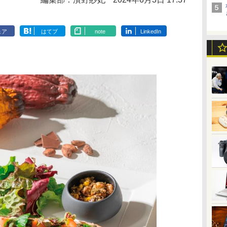
ェア
はてブ
note
LinkedIn