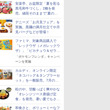
安楽亭、お盆限定「夏を彩る
黒毛和牛づくし」2種を発
売。値段そのままで“夏の巻
き野菜”付き
デニーズ「お月見フェア」を
実施。黒麺の満月仕立てや月
見バーグなどが登場！
ファミマ、対象商品購入で
「レックウザ（メガレックウ
ザ）」「ピカチュウ＆ゼラオ
ラ」のフレンダピックがもら
「ポケモンフレンダ」キャンペ
える！
ーンを実施
カルディ、オンライン限定
「ネコバッグ＆タンブラーセ
ット」を一般販売。7月の抽
選販売の当選無効分
松のや、甘酸っぱく爽やかな
「オレンジソース唐揚げ定
食」を発売。暑い夏でもさっ
ぱり！
和食さと、ボリューミーなフ