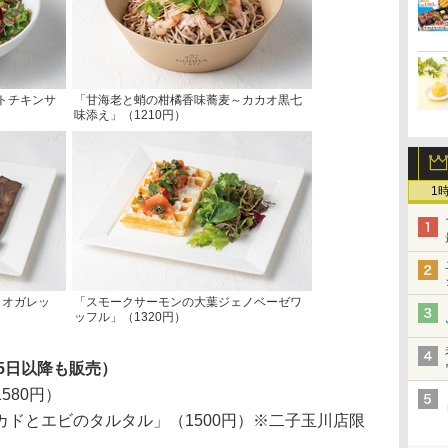
トチキンサ
「甘海老と蛸の柑橘香味蕎麦～カカオ黒七
味添え」（1210円）
1
カオガレッ
「スモークサーモンの大葉ジェノベーゼワ
ッフル」（1320円）
5日以降も販売）
580円）
ドとエビのタルタル」（1500円）※二子玉川店限