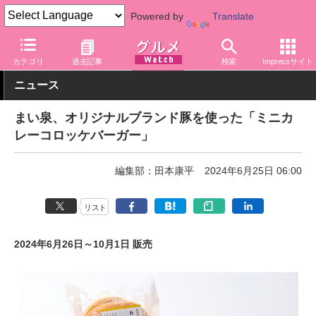
Powered by
Translate
グルメ Watch
食品
弁当・惣菜
カテゴリ
過去記事
検索
Impressサイト
ニュース
まい泉、オリジナルブランド豚を使った「ミニカ
レーコロッケバーガー」
編集部：田本康平
2024年6月25日 06:00
リスト
2024年6月26日～10月1日 販売