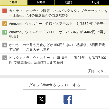
1時間
24時間
1週間
1カ月
カルディ、オンライン限定「ネコバッグ＆タンブラーセット」を
一般販売。7月の抽選販売の当選無効分
Amazon、ウイスキー「竹鶴ピュアモルト」を“6639円”で販売中
Amazon、ウイスキー「フロム・ザ・バレル」が“4402円”で再び
登場！
かつや、カツ丼や定食などが150円引きの「感謝祭」8日間限定
で実施！ ご飯大盛も無料
ビックカメラ、ウイスキー「山崎18年」「響21年」を“6万7100
円”で抽選販売。店頭で9日まで受付
もっと見る
グルメ Watch をフォローする