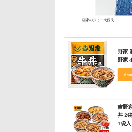
画家のジミー大西氏
野家 
野家
吉野家
丼 2
1袋入