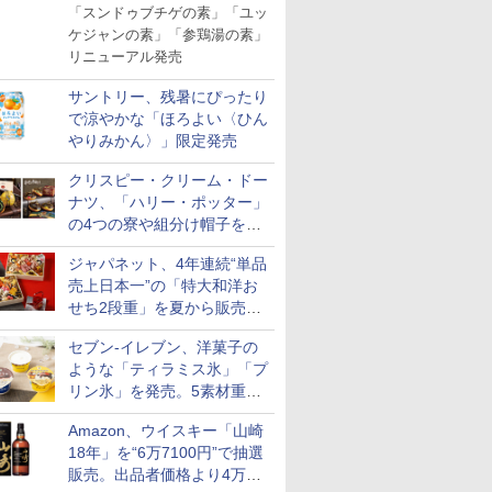
「スンドゥブチゲの素」「ユッ
ケジャンの素」「参鶏湯の素」
リニューアル発売
サントリー、残暑にぴったり
で涼やかな「ほろよい〈ひん
やりみかん〉」限定発売
クリスピー・クリーム・ドー
ナツ、「ハリー・ポッター」
の4つの寮や組分け帽子をイ
メージしたドーナツなど発売
ジャパネット、4年連続“単品
売上日本一”の「特大和洋お
せち2段重」を夏から販売。
73品・年越しそば付き
セブン-イレブン、洋菓子の
ような「ティラミス氷」「プ
リン氷」を発売。5素材重ね
と2層仕立ての濃厚な味わい
Amazon、ウイスキー「山崎
18年」を“6万7100円”で抽選
販売。出品者価格より4万