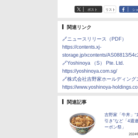
ポスト
リスト
シ
関連リンク
🔗ニュースリリース（PDF）
https://contents.xj-
storage.jp/xcontents/AS08813/5
🔗Yoshinoya （S） Pte. Ltd.
https://yoshinoya.com.sg/
🔗株式会社吉野家ホールディング
https://www.yoshinoya-holdings.c
関連記事
吉野家「牛丼」“1
引き”など「4週
ーポン祭」
202