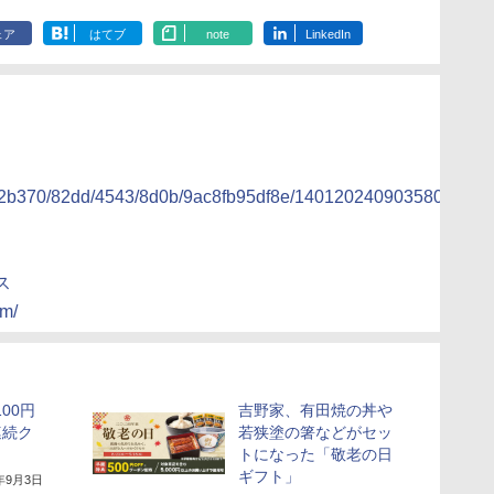
ェア
はてブ
note
LinkedIn
4c2b370/82dd/4543/8d0b/9ac8fb95df8e/140120240903580248.pd
ス
om/
00円
吉野家、有田焼の丼や
連続ク
若狭塗の箸などがセッ
トになった「敬老の日
ギフト」
4年9月3日