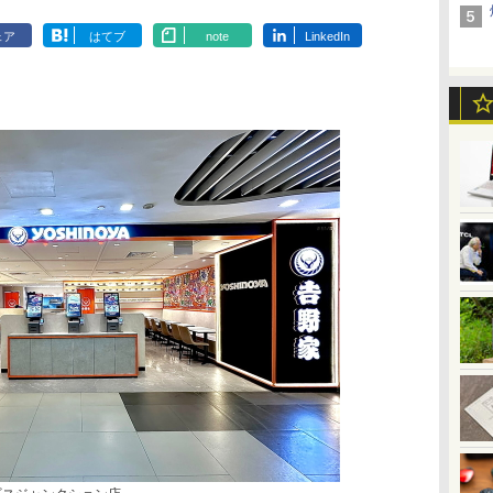
ェア
はてブ
note
LinkedIn