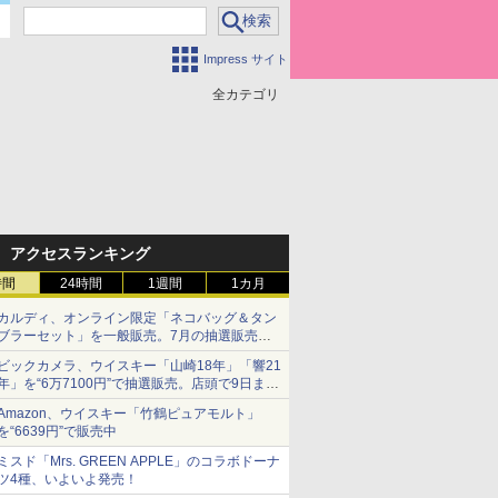
Impress サイト
全カテゴリ
アクセスランキング
時間
24時間
1週間
1カ月
カルディ、オンライン限定「ネコバッグ＆タン
ブラーセット」を一般販売。7月の抽選販売の
当選無効分
ビックカメラ、ウイスキー「山崎18年」「響21
年」を“6万7100円”で抽選販売。店頭で9日まで
受付
Amazon、ウイスキー「竹鶴ピュアモルト」
を“6639円”で販売中
ミスド「Mrs. GREEN APPLE」のコラボドーナ
ツ4種、いよいよ発売！