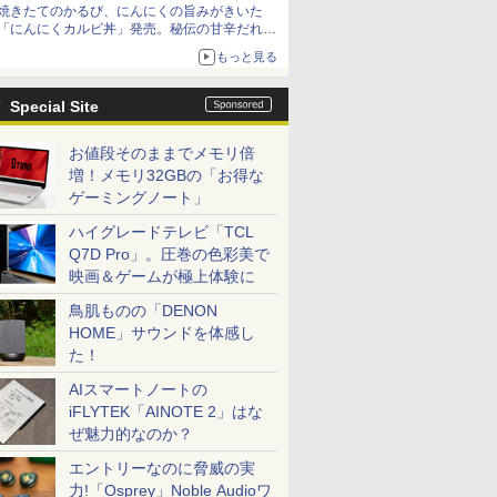
焼きたてのかるび、にんにくの旨みがきいた
「にんにくカルビ丼」発売。秘伝の甘辛だれを
絡めた「豚カルビ丼」も復活
もっと見る
Special Site
お値段そのままでメモリ倍
増！メモリ32GBの「お得な
ゲーミングノート」
ハイグレードテレビ「TCL
Q7D Pro」。圧巻の色彩美で
映画＆ゲームが極上体験に
鳥肌ものの「DENON
HOME」サウンドを体感し
た！
AIスマートノートの
iFLYTEK「AINOTE 2」はな
ぜ魅力的なのか？
エントリーなのに脅威の実
力!「Osprey」Noble Audioワ