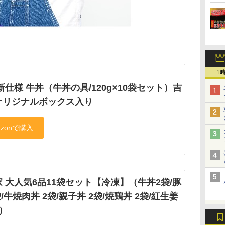
1
新仕様 牛丼（牛丼の具/120g×10袋セット）吉
オリジナルボックス入り
 大人気6品11袋セット【冷凍】（牛丼2袋/豚
袋/牛焼肉丼 2袋/親子丼 2袋/焼鶏丼 2袋/紅生姜
）