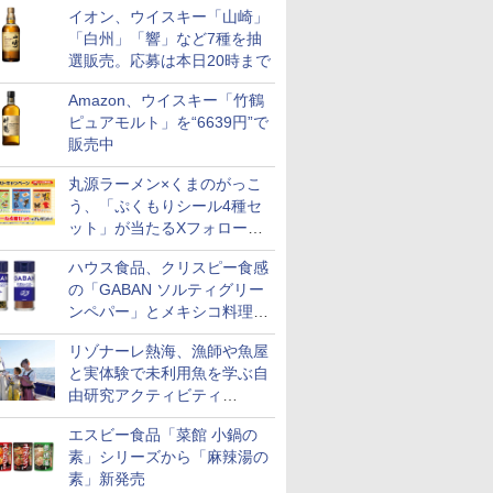
イオン、ウイスキー「山崎」
「白州」「響」など7種を抽
選販売。応募は本日20時まで
Amazon、ウイスキー「竹鶴
ピュアモルト」を“6639円”で
販売中
丸源ラーメン×くまのがっこ
う、「ぷくもりシール4種セ
ット」が当たるXフォロー＆
リポストキャンペーン実施
ハウス食品、クリスピー食感
の「GABAN ソルティグリー
ンペパー」とメキシコ料理に
合う「GABAN チポトレペパ
リゾナーレ熱海、漁師や魚屋
ー」発売
と実体験で未利用魚を学ぶ自
由研究アクティビティ
「Fisherman's Academy」を
エスビー食品「菜館 小鍋の
実施中
素」シリーズから「麻辣湯の
素」新発売