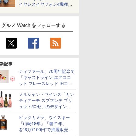
イヤレスイヤフォン4機種を
一気に聴く
グルメ Watch をフォローする
新記事
ティファール、70周年記念で
「キャストライン エアココ
ット フレーズレッド IHココ
ット鍋 24cm」数量限定発売
メルシャン・ワインズ「カン
ティアーモ スプマンテ ブリ
ュット/ロゼ」のデザインを
リニューアル。ハーフボトル
ビックカメラ、ウイスキー
も登場
「山崎18年」「響21年」
を“6万7100円”で抽選販売。
店頭で9日まで受付