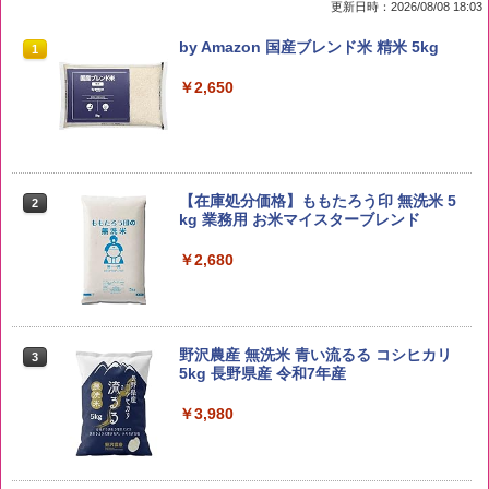
更新日時：2026/08/08 18:03
by Amazon 国産ブレンド米 精米 5kg
1
￥2,650
【在庫処分価格】ももたろう印 無洗米 5
2
kg 業務用 お米マイスターブレンド
￥2,680
野沢農産 無洗米 青い流るる コシヒカリ
3
5kg 長野県産 令和7年産
￥3,980