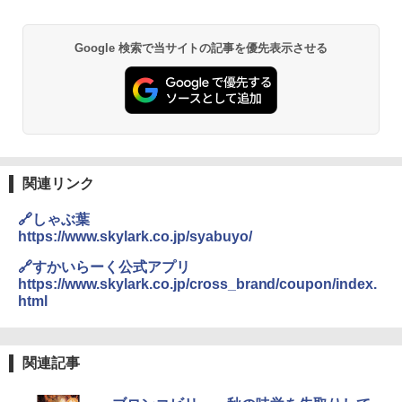
￥4,358
￥22,800
Google 検索で当サイトの記事を優先表示させる
【公式】ブタメン とんこつ味 35g×15個
2
| 業務用 夜食 カップラーメン ミニカップ
角瓶 2700ml サントリー ウイスキー ハ
シャープ 過熱水蒸気 オーブンレンジ 26
麺 小腹 インスタント アウトドアにも ロ
2
2
イボール 大容量
L コンベクション 2段調理 ホワイト RE-
ーリングストック 大人買い おやつカン
SS26B-W
パニー
￥6,055
￥32,800
￥1,288
関連リンク
角ハイボール 350ml×24本 サントリー ウ
[山善] スチームオーブンレンジ 省エネ
3
国分 tabete だし麺 千葉県産はまぐりだ
3
3
🔗しゃぶ葉
イスキー ハイボール 缶
高効率 15L 一人暮らし 二人暮らし スチ
し 塩らーめん 108g×10袋 保存食 備蓄
https://www.skylark.co.jp/syabuyo/
ーム調理 フラットテーブル トースト機
能 自動メニュー33種 簡単お手入れ ブラ
￥4,927
￥2,323
🔗すかいらーく公式アプリ
ック YRZ-WF150TV(B)
https://www.skylark.co.jp/cross_brand/coupon/index.
html
￥26,130
トリスウイスキー 4000ml サントリー 大
4
カップヌードル カップヌードルPRO シ
4
容量 4リットル
ーフードヌードル 高たんぱく&低糖質 さ
関連記事
TOSHIBA(東芝) スチームオーブンレン
らに塩分控えめ 78g×12個
4
￥4,274
ジ 石窯ドーム ER-D80A(K) ブラック 25
0℃ 1段調理 フラットテーブル 電子レン
￥3,248