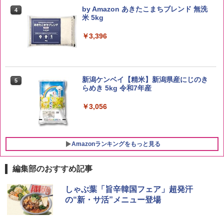
by Amazon あきたこまちブレンド 無洗
4
米 5kg
￥3,396
新潟ケンベイ【精米】新潟県産にじのき
5
らめき 5kg 令和7年産
￥3,056
Amazonランキングをもっと見る
編集部のおすすめ記事
ブラックニッカ ニッカ Nikka ウィスキ
チキンラーメン どんぶり 85g×12個 日清
[山善] スチームオーブンレンジ 25L 一人
しゃぶ葉「旨辛韓国フェア」超発汗
1
1
1
ー4000ml ブラックニッカクリア ウヰス
食品 インスタント カップ麺
暮らし 二人暮らし フラットテーブル ス
の“新・サ活”メニュー登場
キー 【日本 アサヒ ウィスキー】 大容量
チーム調理 自動メニュー19種搭載 角皿
お得 4リットル
付き ブラック MRK-F250TSV(B)
￥1,939