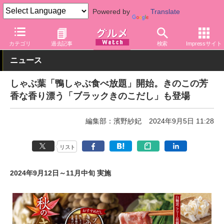
Powered by
Translate
グルメ Watch
店舗
レストラン
しゃぶ葉
カテゴリ
過去記事
検索
Impressサイト
ニュース
しゃぶ葉「鴨しゃぶ食べ放題」開始。きのこの芳
香な香り漂う「ブラックきのこだし」も登場
編集部：濱野紗妃
2024年9月5日 11:28
リスト
2024年9月12日～11月中旬 実施