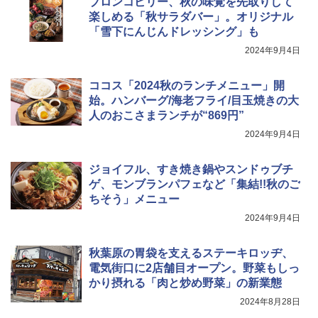
ブロンコビリー、秋の味覚を先取りして
ジ 赤外線センサー ノンフライ調理 簡単
楽しめる「秋サラダバー」。オリジナル
お手入れ 小型 新生活 一人暮らし 二人暮
「雪下にんじんドレッシング」も
らし ファミリー
サントリー シングルモルト ウイスキー
5
カップヌードル カップヌードルPRO し
2024年9月4日
5
白州 Story of the Distillery 2026 化粧箱
￥34,546
ょうゆ 高たんぱく&低糖質 さらに塩分控
入 700ml
えめ 75g×12個
ココス「2024秋のランチメニュー」開
￥19,860
始。ハンバーグ/海老フライ/目玉焼きの大
￥2,885
シャープ ウォーターオーブン ヘルシオ
5
人のおこさまランチが“869円”
AX-XJ1-B ブラック 30L 2段調理 コンベ
クション トースト機能
2024年9月4日
￥44,800
ジョイフル、すき焼き鍋やスンドゥブチ
ゲ、モンブランパフェなど「集結!!秋のご
ちそう」メニュー
2024年9月4日
秋葉原の胃袋を支えるステーキロッヂ、
電気街口に2店舗目オープン。野菜もしっ
かり摂れる「肉と炒め野菜」の新業態
2024年8月28日