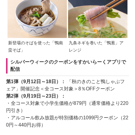
新登場のそばを使った「鴨南
九条ネギを巻いた「鴨葱」ア
蛮そば」
レンジ
シルバーウィークのクーポンをすかいらーくアプリで
配信
第1弾（9月12日～18日）：
「秋のきのこと鴨しゃぶフ
ェア」開催記念＜全コース対象＞8％OFFクーポン
第2弾（9月19日～23日）：
・全コース対象で小学生価格が879円（通常価格より220
円引き）
・アルコール飲み放題が特別価格の1099円クーポン（22
0円～440円お得）