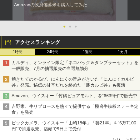
Amazonの政府備蓄米を購入してみた
●
●
●
アクセスランキング
1時間
24時間
1週間
1カ月
カルディ、オンライン限定「ネコバッグ＆タンブラーセット」を
一般販売。7月の抽選販売の当選無効分
焼きたてのかるび、にんにくの旨みがきいた「にんにくカルビ
丼」発売。秘伝の甘辛だれを絡めた「豚カルビ丼」も復活
Amazon、ウイスキー「竹鶴ピュアモルト」を“6639円”で販売中
吉野家、牛リブロースを熱々で提供する「極旨牛鉄板ステーキ定
食」を発売
ビックカメラ、ウイスキー「山崎18年」「響21年」を“6万7100
円”で抽選販売。店頭で9日まで受付