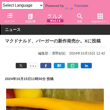
Powered by
Translate
グルメ Watch
店舗
ファストフード
マクドナルド
カテゴリ
過去記事
検索
Impressサイト
ニュース
マクドナルド、バーガーの新作発売か。Xに投稿
編集部：濱野紗妃
2024年10月15日 12:42
リスト
2024年10月15日11時30分 投稿