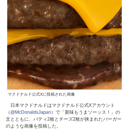
マクドナルド公式Xに投稿された画像
日本マクドナルドはマクドナルド公式Xアカウント
（
@McDonaldsJapan
）で「新味もうまソーッス！」の
文とともに、パティ2枚とチーズ2枚が挟まれたバーガー
のような画像を投稿した。