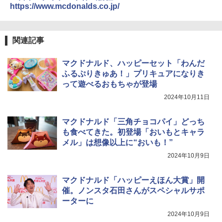
￥34,280
https://www.mcdonalds.co.jp/
トリスウイスキー 4000ml サントリー 大
4
カップヌードル カップヌードルPRO シ
4
容量 4リットル
ーフードヌードル 高たんぱく&低糖質 さ
TOSHIBA(東芝) スチームオーブンレン
らに塩分控えめ 78g×12個
4
関連記事
￥4,274
ジ 石窯ドーム ER-D80A(K) ブラック 25
0℃ 1段調理 フラットテーブル 電子レン
￥3,248
マクドナルド、ハッピーセット「わんだ
ジ 赤外線センサー ノンフライ調理 簡単
お手入れ 小型 新生活 一人暮らし 二人暮
ふるぷりきゅあ！」プリキュアになりき
らし ファミリー
って遊べるおもちゃが登場
サントリー シングルモルト ウイスキー
5
カップヌードル カップヌードルPRO し
5
白州 Story of the Distillery 2026 化粧箱
2024年10月11日
￥34,546
ょうゆ 高たんぱく&低糖質 さらに塩分控
入 700ml
えめ 75g×12個
マクドナルド「三角チョコパイ」どっち
￥19,860
￥2,885
も食べてきた。初登場「おいもとキャラ
シャープ ウォーターオーブン ヘルシオ
5
メル」は想像以上に“おいも！”
AX-XJ1-B ブラック 30L 2段調理 コンベ
クション トースト機能
2024年10月9日
￥44,800
マクドナルド「ハッピーえほん大賞」開
催。ノンスタ石田さんがスペシャルサポ
ーターに
2024年10月9日