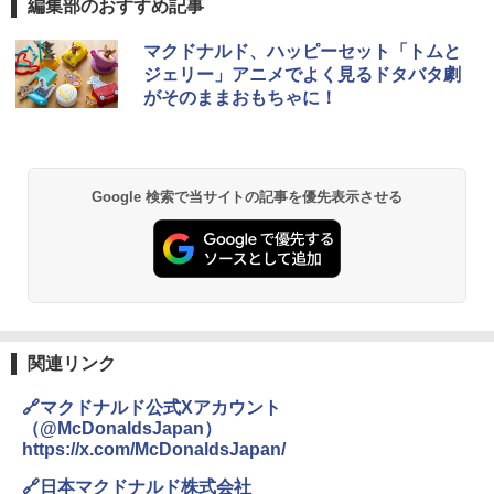
編集部のおすすめ記事
ブラックニッカ ニッカ Nikka ウィスキ
チキンラーメン どんぶり 85g×12個 日清
[山善] スチームオーブンレンジ 25L 一人
マクドナルド、ハッピーセット「トムと
1
1
1
ー4000ml ブラックニッカクリア ウヰス
食品 インスタント カップ麺
暮らし 二人暮らし フラットテーブル ス
ジェリー」アニメでよく見るドタバタ劇
キー 【日本 アサヒ ウィスキー】 大容量
チーム調理 自動メニュー19種搭載 角皿
がそのままおもちゃに！
お得 4リットル
付き ブラック MRK-F250TSV(B)
￥1,939
￥4,358
￥22,800
【公式】ブタメン とんこつ味 35g×15個
2
Google 検索で当サイトの記事を優先表示させる
| 業務用 夜食 カップラーメン ミニカップ
角瓶 2700ml サントリー ウイスキー ハ
シャープ 過熱水蒸気 オーブンレンジ 26
麺 小腹 インスタント アウトドアにも ロ
2
2
イボール 大容量
L コンベクション 2段調理 ホワイト RE-
ーリングストック 大人買い おやつカン
SS26B-W
パニー
￥6,055
￥32,800
￥1,288
関連リンク
角ハイボール 350ml×24本 サントリー ウ
【セット買い】 [山善] スチームオーブン
3
国分 tabete だし麺 千葉県産はまぐりだ
3
3
イスキー ハイボール 缶
レンジ 省エネ 高効率 15L 一人暮らし 二
し 塩らーめん 108g×10袋 保存食 備蓄
🔗マクドナルド公式Xアカウント
人暮らし フラットテーブル グレー YRZ-
（@McDonaldsJapan）
WF150TV(H) + 炊飯器 5.5合 マイコン式
￥4,927
￥2,323
https://x.com/McDonaldsJapan/
低温調理 AMRC-10M(B) ブラック
🔗日本マクドナルド株式会社