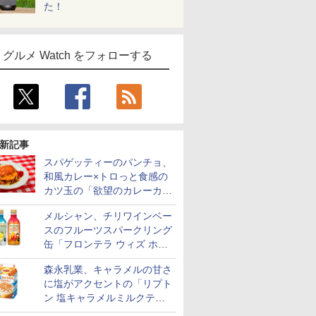
た！
グルメ Watch をフォローする
新記事
スパゲッティーのパンチョ、
和風カレー×トロっと食感の
カツ玉の「欲望のカレーカツ
玉スパ」発売
メルシャン、チリワインベー
スのフルーツスパークリング
缶「フロンテラ ウィズ ホワ
イトレモン/カシスオレン
森永乳業、キャラメルの甘さ
ジ」発売
に塩がアクセントの「リプト
ン 塩キャラメルミルクティ
ー」限定発売