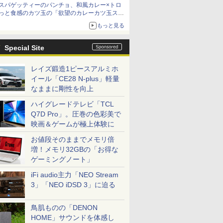
スパゲッティーのパンチョ、和風カレー×トロ
っと食感のカツ玉の「欲望のカレーカツ玉ス
パ」発売
もっと見る
Special Site
レイズ鍛造1ピースアルミホ
イール「CE28 N-plus」軽量
なままに剛性を向上
ハイグレードテレビ「TCL
Q7D Pro」。圧巻の色彩美で
映画＆ゲームが極上体験に
お値段そのままでメモリ倍
増！メモリ32GBの「お得な
ゲーミングノート」
iFi audio主力「NEO Stream
3」「NEO iDSD 3」に迫る
鳥肌ものの「DENON
HOME」サウンドを体感し