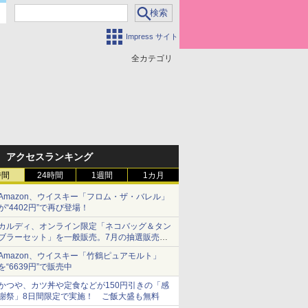
Impress サイト
全カテゴリ
アクセスランキング
時間
24時間
1週間
1カ月
Amazon、ウイスキー「フロム・ザ・バレル」
が“4402円”で再び登場！
カルディ、オンライン限定「ネコバッグ＆タン
ブラーセット」を一般販売。7月の抽選販売の
当選無効分
Amazon、ウイスキー「竹鶴ピュアモルト」
を“6639円”で販売中
かつや、カツ丼や定食などが150円引きの「感
謝祭」8日間限定で実施！ ご飯大盛も無料