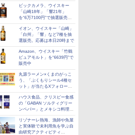
リニューアル。ハーフボトル
ビックカメラ、ウイスキー
も登場
「山崎18年」「響21年」
を“6万7100円”で抽選販売。
店頭で9日まで受付
イオン、ウイスキー「山崎」
「白州」「響」など7種を抽
選販売。応募は本日20時まで
Amazon、ウイスキー「竹鶴
ピュアモルト」を“6639円”で
販売中
丸源ラーメン×くまのがっこ
う、「ぷくもりシール4種セ
ット」が当たるXフォロー＆
リポストキャンペーン実施
ハウス食品、クリスピー食感
の「GABAN ソルティグリー
ンペパー」とメキシコ料理に
合う「GABAN チポトレペパ
リゾナーレ熱海、漁師や魚屋
ー」発売
と実体験で未利用魚を学ぶ自
由研究アクティビティ