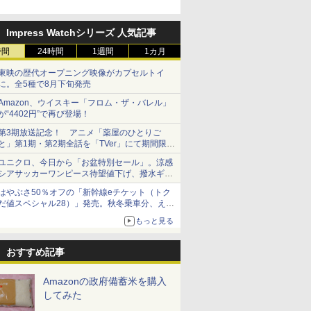
「Fisherman's Academy」を
実施中
Impress Watchシリーズ 人気記事
時間
24時間
1週間
1カ月
東映の歴代オープニング映像がカプセルトイ
に。全5種で8月下旬発売
Amazon、ウイスキー「フロム・ザ・バレル」
が“4402円”で再び登場！
第3期放送記念！ アニメ「薬屋のひとりご
と」第1期・第2期全話を「TVer」にて期間限定
で順次無料配信開始
ユニクロ、今日から「お盆特別セール」。涼感
シアサッカーワンピース待望値下げ、撥水ギア
ショーツは1990円に
はやぶさ50％オフの「新幹線eチケット（トク
だ値スペシャル28）」発売。秋冬乗車分、えき
ねっと限定
もっと見る
おすすめ記事
Amazonの政府備蓄米を購入
してみた