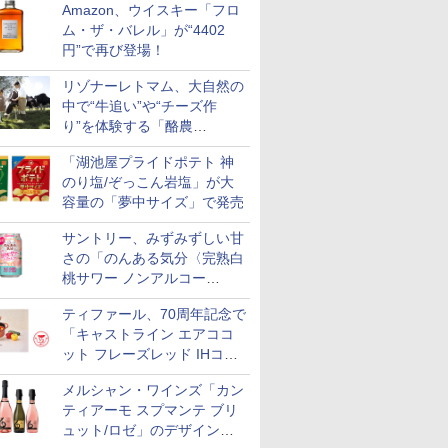
Amazon、ウイスキー「フロ
ム・ザ・バレル」が“4402
円”で再び登場！
リゾナーレトマム、大自然の
中で“牛追い”や“チーズ作
り”を体験する「酪農
Academy～夏休みの自由研
「湖池屋プライドポテト 神
究～」を実施中
のり塩/ぞっこん岩塩」が大
容量の「夢中サイズ」で発売
サントリー、みずみずしい甘
さの「のんある気分〈完熟白
桃サワー ノンアルコー
ル〉」限定発売
ティファール、70周年記念で
「キャストライン エアココ
ット フレーズレッド IHココ
ット鍋 24cm」数量限定発売
メルシャン・ワインズ「カン
ティアーモ スプマンテ ブリ
ュット/ロゼ」のデザインを