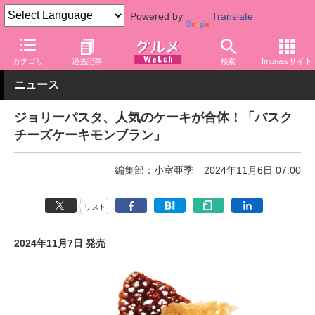
Powered by
Translate
グルメ Watch
店舗
レストラン
ジョリーパスタ
カテゴリ
過去記事
検索
Impressサイト
ニュース
ジョリーパスタ、人気のケーキが合体！「バスク
チーズケーキモンブラン」
編集部：小室亜季
2024年11月6日 07:00
リスト
2024年11月7日 発売