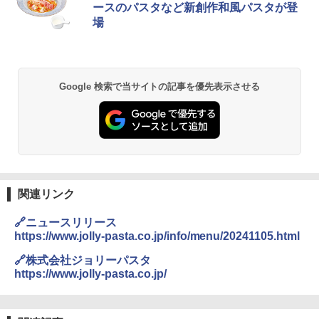
暮らし 二人暮らし フラットテーブル ス
ースのパスタなど新創作和風パスタが登
チーム調理 自動メニュー19種搭載 角皿
場
付き ブラック MRK-F250TSV(B)
￥22,800
Google 検索で当サイトの記事を優先表示させる
シャープ 過熱水蒸気 オーブンレンジ 23
2
L 1段調理 ブラック RE-WF232-B シンプ
ル操作 コンパクト 一人暮らし 二人暮ら
し らくチン!（絶対湿度）センサー ノン
フライ調理 トースト スチームあたため
ワイドフラット庫内 簡単お手入れ
￥29,480
関連リンク
🔗ニュースリリース
https://www.jolly-pasta.co.jp/info/menu/20241105.html
[山善] スチームオーブンレンジ 省エネ
3
高効率 15L 一人暮らし 二人暮らし スチ
🔗株式会社ジョリーパスタ
ーム調理 フラットテーブル トースト機
https://www.jolly-pasta.co.jp/
能 自動メニュー33種 簡単お手入れ ブラ
ック YRZ-WF150TV(B)
￥26,130