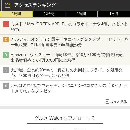
アクセスランキング
1時間
24時間
1週間
1カ月
ミスド「Mrs. GREEN APPLE」のコラボドーナツ4種、いよいよ
発売！
カルディ、オンライン限定「ネコバッグ＆タンブラーセット」を
一般販売。7月の抽選販売の当選無効分
Amazon、ウイスキー「山崎18年」を“6万7100円”で抽選販売。
出品者価格より4万9700円以上お得
大戸屋、全長約20cmの「真あじの大判あじフライ」を限定発
売。“200円引き”クーポンも配信
かっぱ寿司×妖怪ウォッチ、ジバニャンやコマさんの「ダイカッ
トメモ帳」をプレゼント
もっと見る
グルメ Watch をフォローする