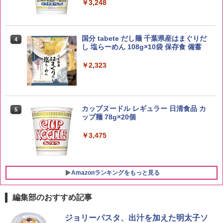
￥3,248
by Amazon あきたこまちブレンド 無洗
4
米 5kg
トリスウイスキー 4000ml サントリー 大
4
国分 tabete だし麺 千葉県産はまぐりだ
4
容量 4リットル
し 塩らーめん 108g×10袋 保存食 備蓄
￥3,396
￥4,345
￥2,323
by Amazon 新潟県産 新潟のお米 無洗米
5
5kg
【数量限定】フロム・ザ・バレル モルト
5
カップヌードル レギュラー 日清食品 カ
5
ウイスキー500ml アサヒ [ 日本 500ml ]
ップ麺 78g×20個
【中元 ギフト プレゼント 贈り物に】
￥3,274
￥3,475
￥4,402
Amazonランキングをもっと見る
編集部のおすすめ記事
[山善] スチームオーブンレンジ 25L 一人
ジョリーパスタ、出汁を加えた明太子ソ
1