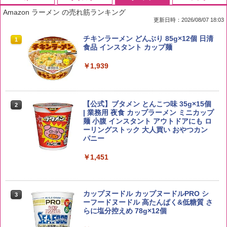
Amazon ラーメン の売れ筋ランキング
更新日時：2026/08/07 18:03
by Amazon 国産ブレンド米 精米 5kg
ブラックニッカ ニッカ Nikka ウィスキ
チキンラーメン どんぶり 85g×12個 日清
1
1
1
ー4000ml ブラックニッカクリア ウヰス
食品 インスタント カップ麺
キー 【日本 アサヒ ウィスキー】 大容量
￥2,650
お得 4リットル
￥1,939
￥4,358
【公式】ブタメン とんこつ味 35g×15個
2
野沢農産 無洗米 青い流るる コシヒカリ
2
| 業務用 夜食 カップラーメン ミニカップ
5kg 長野県産 令和7年産
角瓶 2700ml サントリー ウイスキー ハ
麺 小腹 インスタント アウトドアにも ロ
2
イボール 大容量
ーリングストック 大人買い おやつカン
￥3,980
パニー
￥6,063
￥1,451
【在庫処分価格】ももたろう印 無洗米 5
3
kg 業務用 お米マイスターブレンド
角ハイボール 350ml×24本 サントリー ウ
3
カップヌードル カップヌードルPRO シ
3
イスキー ハイボール 缶
ーフードヌードル 高たんぱく&低糖質 さ
￥2,680
らに塩分控えめ 78g×12個
￥4,930