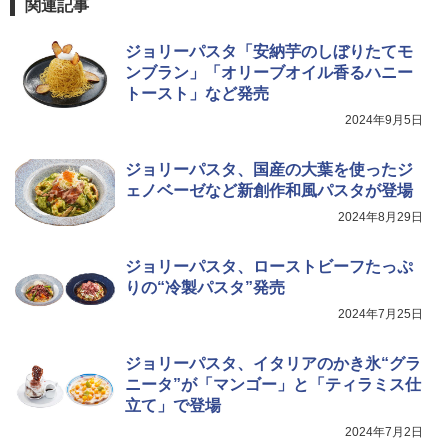
関連記事
ジョリーパスタ「安納芋のしぼりたてモ
TOSHIBA(東芝) スチームオーブンレン
ンブラン」「オリーブオイル香るハニー
4
ジ 石窯ドーム ER-D80A(K) ブラック 25
トースト」など発売
0℃ 1段調理 フラットテーブル 電子レン
2024年9月5日
ジ 赤外線センサー ノンフライ調理 簡単
お手入れ 小型 新生活 一人暮らし 二人暮
らし ファミリー
ジョリーパスタ、国産の大葉を使ったジ
ェノベーゼなど新創作和風パスタが登場
￥34,546
2024年8月29日
シャープ ウォーターオーブン ヘルシオ
ジョリーパスタ、ローストビーフたっぷ
5
AX-XJ1-B ブラック 30L 2段調理 コンベ
りの“冷製パスタ”発売
クション トースト機能
2024年7月25日
￥44,800
ジョリーパスタ、イタリアのかき氷“グラ
ニータ”が「マンゴー」と「ティラミス仕
立て」で登場
2024年7月2日