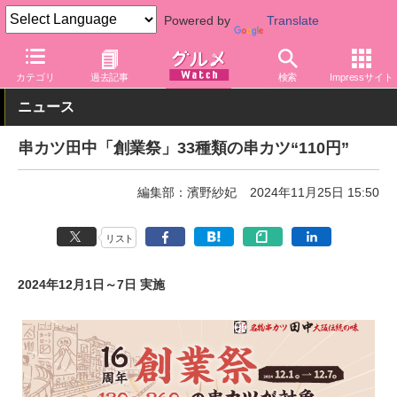
Powered by
Translate
グルメ Watch
店舗
居酒屋
串カツ田中
カテゴリ
過去記事
検索
Impressサイト
ニュース
串カツ田中「創業祭」33種類の串カツ“110円”
編集部：濱野紗妃
2024年11月25日 15:50
リスト
2024年12月1日～7日 実施