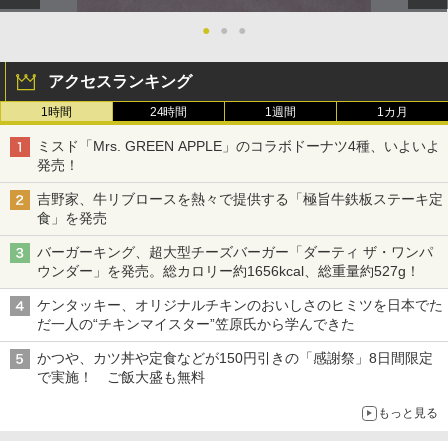
●
●
●
アクセスランキング
1時間
24時間
1週間
1カ月
ミスド「Mrs. GREEN APPLE」のコラボドーナツ4種、いよいよ
発売！
吉野家、牛リブロースを熱々で提供する「極旨牛鉄板ステーキ定
食」を発売
バーガーキング、超大型チーズバーガー「ダーティ ザ・ワンパ
ウンダー」を発売。総カロリー約1656kcal、総重量約527g！
ケンタッキー、オリジナルチキンのおいしさのヒミツを日本でた
だ一人の“チキンマイスター”笠原氏から学んできた
かつや、カツ丼や定食などが150円引きの「感謝祭」8日間限定
で実施！ ご飯大盛も無料
もっと見る