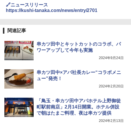
高効率 15L 一人暮らし 二人暮らし スチ
🔗ニュースリリース
ーム調理 フラットテーブル トースト機
https://kushi-tanaka.com/news/entry/2701
能 自動メニュー33種 簡単お手入れ ブラ
ック YRZ-WF150TV(B)
カップヌードル カップヌードルPRO シ
4
￥26,800
ーフードヌードル 高たんぱく&低糖質 さ
関連記事
らに塩分控えめ 78g×12個
串カツ田中とキットカットのコラボ、パ
￥2,989
TOSHIBA(東芝) スチームオーブンレン
ワーアップして今年も実施
4
ジ 石窯ドーム ER-D80A(K) ブラック 25
2024年9月24日
0℃ 1段調理 フラットテーブル 電子レン
ジ 赤外線センサー ノンフライ調理 簡単
カップヌードル レギュラー 日清食品 カ
5
お手入れ 小型 新生活 一人暮らし 二人暮
ップ麺 78g×20個
串カツ田中×アパ社長カレー“コラボメニ
らし ファミリー
ュー”発売！
￥3,213
￥34,546
2024年2月20日
「鳥玉・串カツ田中アパホテル上野御徒
シャープ ウォーターオーブン ヘルシオ
町駅前南店」2月14日開業。ホテル併設
5
AX-XJ1-B ブラック 30L 2段調理 コンベ
で朝はたまご料理、夜は串カツ提供
クション トースト機能
2024年2月13日
￥44,800