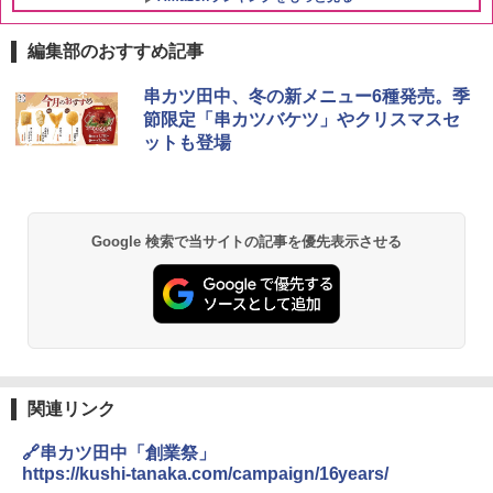
編集部のおすすめ記事
チキンラーメン どんぶり 85g×12個 日清
シャープ 過熱水蒸気 オーブンレンジ 23
串カツ田中、冬の新メニュー6種発売。季
1
1
食品 インスタント カップ麺
L 1段調理 ブラック RE-WF232-B シンプ
節限定「串カツバケツ」やクリスマスセ
ル操作 コンパクト 一人暮らし 二人暮ら
ットも登場
し らくチン!（絶対湿度）センサー ノン
￥1,745
フライ調理 トースト スチームあたため
ワイドフラット庫内 簡単お手入れ
￥29,582
【公式】ブタメン とんこつ味 35g×15個
2
Google 検索で当サイトの記事を優先表示させる
| 業務用 夜食 カップラーメン ミニカップ
麺 小腹 インスタント アウトドアにも ロ
ーリングストック 大人買い おやつカン
[山善] スチームオーブンレンジ 25L 一人
パニー
2
暮らし 二人暮らし フラットテーブル ス
チーム調理 自動メニュー19種搭載 角皿
￥1,288
付き ブラック MRK-F250TSV(B)
￥19,990
関連リンク
国分 tabete だし麺 千葉県産はまぐりだ
3
し 塩らーめん 108g×10袋 保存食 備蓄
🔗串カツ田中「創業祭」
https://kushi-tanaka.com/campaign/16years/
[山善] スチームオーブンレンジ 省エネ
3
￥2,294