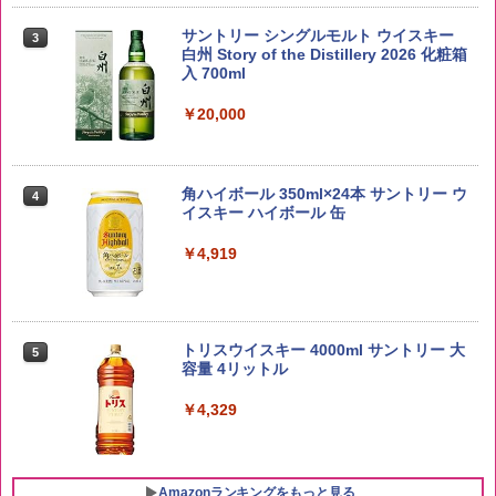
by Amazon あきたこまちブレンド 無洗
3
米 5kg
サントリー シングルモルト ウイスキー
3
白州 Story of the Distillery 2026 化粧箱
入 700ml
￥3,396
￥20,000
【在庫処分価格】ももたろう印 無洗米 5
4
kg 業務用 お米マイスターブレンド
角ハイボール 350ml×24本 サントリー ウ
4
イスキー ハイボール 缶
￥2,680
￥4,919
新潟県産新之助 無洗米 5kg 令和7年産
5
トリスウイスキー 4000ml サントリー 大
5
￥4,536
容量 4リットル
￥4,329
Amazonランキングをもっと見る