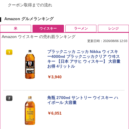
クーポン取得までの流れ
Amazon グルメランキング
米
ウイスキー
ラーメン
レンジ
Amazon ウイスキー の売れ筋ランキング
更新日時：2026/08/06 12:03
by Amazon 国産ブレンド米 精米 5kg
ブラックニッカ ニッカ Nikka ウィスキ
1
1
ー4000ml ブラックニッカクリア ウヰス
キー 【日本 アサヒ ウィスキー】 大容量
￥2,650
お得 4リットル
￥3,940
野沢農産 無洗米 青い流るる コシヒカリ
2
5kg 長野県産 令和7年産
角瓶 2700ml サントリー ウイスキー ハ
2
イボール 大容量
￥3,325
￥6,051