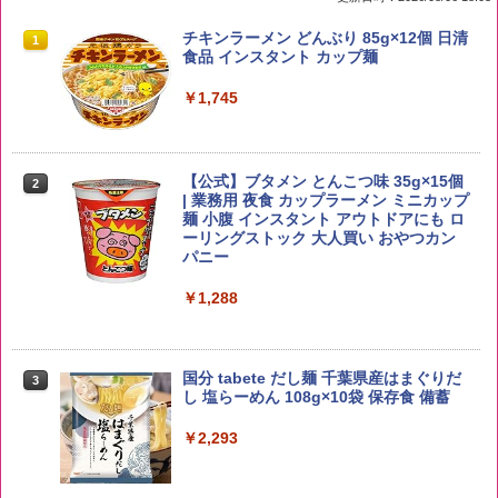
by Amazon 国産ブレンド米 精米 5kg
ブラックニッカ ニッカ Nikka ウィスキ
チキンラーメン どんぶり 85g×12個 日清
1
1
1
ー4000ml ブラックニッカクリア ウヰス
食品 インスタント カップ麺
キー 【日本 アサヒ ウィスキー】 大容量
￥2,650
お得 4リットル
￥1,745
￥3,940
【公式】ブタメン とんこつ味 35g×15個
2
野沢農産 無洗米 青い流るる コシヒカリ
2
| 業務用 夜食 カップラーメン ミニカップ
5kg 長野県産 令和7年産
角瓶 2700ml サントリー ウイスキー ハ
麺 小腹 インスタント アウトドアにも ロ
2
イボール 大容量
ーリングストック 大人買い おやつカン
￥3,325
パニー
￥5,685
￥1,288
【在庫処分価格】ももたろう印 無洗米 5
3
kg 業務用 お米マイスターブレンド
角ハイボール 350ml×24本 サントリー ウ
3
国分 tabete だし麺 千葉県産はまぐりだ
3
イスキー ハイボール 缶
し 塩らーめん 108g×10袋 保存食 備蓄
￥2,680
￥4,919
￥2,293