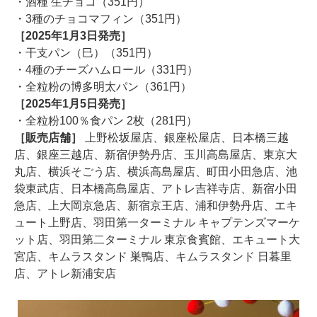
・酒種 生チョコ（351円）
・3種のチョコマフィン（351円）
［2025年1月3日発売］
・干支パン（巳）（351円）
・4種のチーズハムロール（331円）
・全粒粉の博多明太パン（361円）
［2025年1月5日発売］
・全粒粉100％食パン 2枚（281円）
［販売店舗］
上野松坂屋店、銀座松屋店、日本橋三越
店、銀座三越店、新宿伊勢丹店、玉川高島屋店、東京大
丸店、横浜そごう店、横浜高島屋店、町田小田急店、池
袋東武店、日本橋高島屋店、アトレ吉祥寺店、新宿小田
急店、上大岡京急店、新宿京王店、浦和伊勢丹店、エキ
ュート上野店、羽田第一ターミナル キャプテンズマーケ
ット店、羽田第二ターミナル 東京食賓館、エキュート大
宮店、キムラスタンド 巣鴨店、キムラスタンド 日暮里
店、アトレ新浦安店