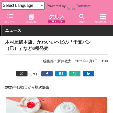
Powered by
Translate
グルメ Watch
食品
パン・シリアル
カテゴリ
過去記事
検索
Impressサイト
ニュース
木村屋總本店、かわいいヘビの「干支パン
（巳）」など6種発売
編集部：新井敬太
2025年1月1日 19:30
リスト
2025年1月1日から順次販売