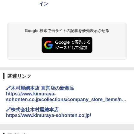
イン
￥32,800
[山善] スチームオーブンレンジ 25L 一人
2
Google 検索で当サイトの記事を優先表示させる
暮らし 二人暮らし フラットテーブル ス
チーム調理 自動メニュー19種搭載 角皿
付き ブラック MRK-F250TSV(B)
￥19,990
[山善] スチームオーブンレンジ 省エネ
3
関連リンク
高効率 15L 一人暮らし 二人暮らし スチ
ーム調理 フラットテーブル トースト機
🔗木村屋總本店 直営店の新商品
能 自動メニュー33種 簡単お手入れ ブラ
https://www.kimuraya-
ック YRZ-WF150TV(B)
sohonten.co.jp/collections/company_store_items/ne
w
￥26,800
🔗株式会社木村屋總本店
https://www.kimuraya-sohonten.co.jp/
TOSHIBA(東芝) スチームオーブンレン
4
ジ 石窯ドーム ER-D80A(K) ブラック 25