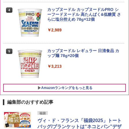
by Amazon あきたこまちブレンド 無洗
4
米 5kg
トリスウイスキー 4000ml サントリー 大
4
カップヌードル カップヌードルPRO シ
4
容量 4リットル
ーフードヌードル 高たんぱく&低糖質 さ
￥3,396
らに塩分控えめ 78g×12個
￥4,329
￥2,989
新潟県産新之助 無洗米 5kg 令和7年産
5
サントリー シングルモルト ウイスキー
5
カップヌードル レギュラー 日清食品 カ
5
白州 Story of the Distillery 2026 化粧箱
￥4,536
ップ麺 78g×20個
入 700ml
￥3,213
￥20,000
Amazonランキングをもっと見る
編集部のおすすめ記事
シャープ 過熱水蒸気 オーブンレンジ 26
福袋
1
L コンベクション 2段調理 ホワイト RE-
ヴィ・ド・フランス「福袋2025」トート
SS26B-W
バッグ/ブランケットは“ネコとパン”デザ