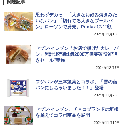
関連記事
0℃ 1段調理 フラットテーブル 電子レン
ジ 赤外線センサー ノンフライ調理 簡単
お手入れ 小型 新生活 一人暮らし 二人暮
思わずデカっ！「大きなお好み焼きみた
らし ファミリー
いなパン」「切れてる大きなブールパ
ン」ローソンで発売。Pontaパス半額ク
￥34,546
ーポン配信
2024年12月10日
セブン-イレブン「お店で揚げたカレーパ
シャープ ウォーターオーブン ヘルシオ
5
AX-XJ1-B ブラック 30L 2段調理 コンベ
ン」累計販売数1億2000万個突破“29円引
クション トースト機能
きセール”実施
2024年12月7日
￥44,800
フジパンが三幸製菓とコラボ、「雪の宿
パンにしちゃいました！！」登場
2024年11月26日
セブン-イレブン、チョコブランドの垣根
を越えてコラボ商品を展開
2024年11月19日