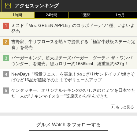
アクセスランキング
1時間
24時間
1週間
1カ月
ミスド「Mrs. GREEN APPLE」のコラボドーナツ4種、いよいよ
発売！
吉野家、牛リブロースを熱々で提供する「極旨牛鉄板ステーキ定
食」を発売
バーガーキング、超大型チーズバーガー「ダーティ ザ・ワンパ
ウンダー」を発売。総カロリー約1656kcal、総重量約527g！
NewDays「増量フェス」を実施！おにぎり/サンドイッチ/焼きそ
ばなど16品が値段そのままでボリュームアップ
ケンタッキー、オリジナルチキンのおいしさのヒミツを日本でた
だ一人の“チキンマイスター”笠原氏から学んできた
もっと見る
グルメ Watch をフォローする