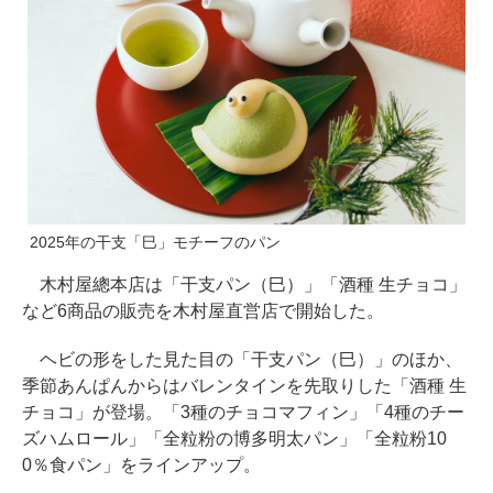
2025年の干支「巳」モチーフのパン
木村屋總本店は「干支パン（巳）」「酒種 生チョコ」
など6商品の販売を木村屋直営店で開始した。
ヘビの形をした見た目の「干支パン（巳）」のほか、
季節あんぱんからはバレンタインを先取りした「酒種 生
チョコ」が登場。「3種のチョコマフィン」「4種のチー
ズハムロール」「全粒粉の博多明太パン」「全粒粉10
0％食パン」をラインアップ。