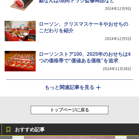
鮨なんば/焼肉トラジ監修商品など
シャープ ウォーターオーブン ヘルシオ
2024年12月9日
5
AX-XJ1-B ブラック 30L 2段調理 コンベ
クション トースト機能
ローソン、クリスマスケーキやおせちの
￥44,800
こだわりを紹介
2024年12月5日
ローソンストア100、2025年のおせちは4
つの価格帯で“価値ある価格”を追求
2024年11月28日
もっと関連記事を見る
トップページに戻る
おすすめ記事