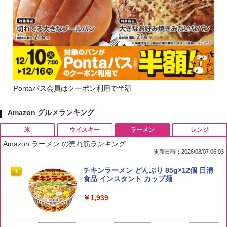
Pontaパス会員はクーポン利用で半額
Amazon グルメランキング
米
ウイスキー
ラーメン
レンジ
Amazon ラーメン の売れ筋ランキング
更新日時：2026/08/07 06:03
by Amazon 国産ブレンド米 精米 5kg
ブラックニッカ ニッカ Nikka ウィスキ
チキンラーメン どんぶり 85g×12個 日清
1
1
1
ー4000ml ブラックニッカクリア ウヰス
食品 インスタント カップ麺
キー 【日本 アサヒ ウィスキー】 大容量
￥2,650
お得 4リットル
￥1,939
￥4,356