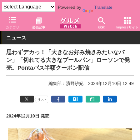
Powered by
Translate
グルメ Watch
店舗
コンビニ
ローソン
カテゴリ
過去記事
検索
Impressサイト
ニュース
思わずデカっ！「大きなお好み焼きみたいなパ
ン」「切れてる大きなブールパン」ローソンで発
売。Pontaパス半額クーポン配信
編集部：濱野紗妃
2024年12月10日 12:49
リスト
2024年12月10日 発売