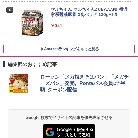
by Amazon 新潟県産 新潟のお米 無洗米
5
5kg
サントリー シングルモルト ウイスキー
5
マルちゃん マルちゃんZUBAAAN! 横浜
5
白州 Story of the Distillery 2026 化粧箱
家系醤油豚骨 3食パック 130g×3食
入 700ml
￥3,274
￥341
￥20,000
Amazonランキングをもっと見る
編集部のおすすめ記事
[山善] スチームオーブンレンジ 25L 一人
ローソン「メガ焼きそばパン」「メガチ
1
暮らし 二人暮らし フラットテーブル ス
ーズパン」発売。Pontaパス会員に“半
チーム調理 自動メニュー19種搭載 角皿
額”クーポン配信
付き ブラック MRK-F250TSV(B)
￥22,800
Google 検索で当サイトの記事を優先表示させる
シャープ 過熱水蒸気 オーブンレンジ 26
2
L コンベクション 2段調理 ホワイト RE-
SS26B-W