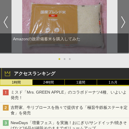
Amazonの政府備蓄米を購入してみた
●
●
●
アクセスランキング
1時間
24時間
1週間
1カ月
ミスド「Mrs. GREEN APPLE」のコラボドーナツ4種、いよいよ
発売！
吉野家、牛リブロースを熱々で提供する「極旨牛鉄板ステーキ定
食」を発売
NewDays「増量フェス」を実施！おにぎり/サンドイッチ/焼きそ
ばなど16品が値段そのままでボリュームアップ