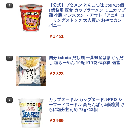
【公式】ブタメン とんこつ味 35g×15個
2
野沢農産 無洗米 青い流るる コシヒカリ
2
| 業務用 夜食 カップラーメン ミニカップ
5kg 長野県産 令和7年産
角瓶 2700ml サントリー ウイスキー ハ
麺 小腹 インスタント アウトドアにも ロ
2
イボール 大容量
ーリングストック 大人買い おやつカン
￥3,980
パニー
￥6,054
￥1,451
【在庫処分価格】ももたろう印 無洗米 5
3
kg 業務用 お米マイスターブレンド
角ハイボール 350ml×24本 サントリー ウ
3
国分 tabete だし麺 千葉県産はまぐりだ
3
イスキー ハイボール 缶
し 塩らーめん 108g×10袋 保存食 備蓄
￥2,680
￥4,939
￥2,323
by Amazon あきたこまちブレンド 無洗
4
米 5kg
トリスウイスキー 4000ml サントリー 大
4
カップヌードル カップヌードルPRO シ
4
容量 4リットル
ーフードヌードル 高たんぱく&低糖質 さ
￥3,396
らに塩分控えめ 78g×12個
￥4,345
￥2,989