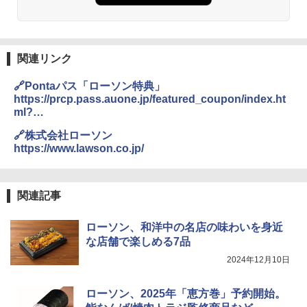
￥32,800
関連リンク
[山善] スチームオーブンレンジ 省エネ
3
高効率 15L 一人暮らし 二人暮らし スチ
🔗Pontaパス「ローソン特典」
ーム調理 フラットテーブル トースト機
https://prcp.pass.auone.jp/featured_coupon/index.ht
能 自動メニュー33種 簡単お手入れ ブラ
ml?
ック YRZ-WF150TV(B)
medid=auhp&srcid=none&serial=ponpass&branch=2
🔗株式会社ローソン
0241002
￥26,130
https://www.lawson.co.jp/
TOSHIBA(東芝) スチームオーブンレン
4
関連記事
ジ 石窯ドーム ER-D80A(K) ブラック 25
0℃ 1段調理 フラットテーブル 電子レン
ローソン、和洋中の名店の味わいを身近
ジ 赤外線センサー ノンフライ調理 簡単
お手入れ 小型 新生活 一人暮らし 二人暮
な店舗で楽しめる7品
らし ファミリー
2024年12月10日
￥34,546
ローソン、2025年「恵方巻」予約開始。