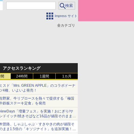
Impress サイト
全カテゴリ
アクセスランキング
時間
24時間
1週間
1カ月
ミスド「Mrs. GREEN APPLE」のコラボドーナ
ツ4種、いよいよ発売！
吉野家、牛リブロースを熱々で提供する「極旨
牛鉄板ステーキ定食」を発売
NewDays「増量フェス」を実施！おにぎり/サ
ンドイッチ/焼きそばなど16品が値段そのままで
ボリュームアップ
木曽路、しゃぶしゃぶ・すきやきの肉が値段そ
のまま1.5倍の「キソジナイト」を追加実施！
水・日曜夜限定