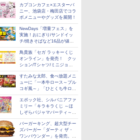
カプコンカフェ×エスターバ
ニー、池袋店・梅田店でコラ
ボメニューやグッズを展開！
NewDays「増量フェス」を
実施！おにぎり/サンドイッ
チ/焼きそばなど16品が値段
そのままでボリュームアップ
鳥貴族「セガ ラッキーくじ
オンライン」を発売！ クッ
ション/Tシャツ/ミニジョッ
キ/ステッカーなど全7賞
すたみな太郎、食べ放題メニ
ューに「一本牛ロース～プル
コギ風～」「ひとくち牛ロー
スステーキ」をお盆限定で追
エポック社、シルバニアファ
加
ミリー「キラキラくじ ～ほ
しぞらパジャマパーティ～」
を発売。人形/家具/建物など
バーガーキング、超大型チー
ズバーガー「ダーティ ザ・
ワンパウンダー」を発売。総