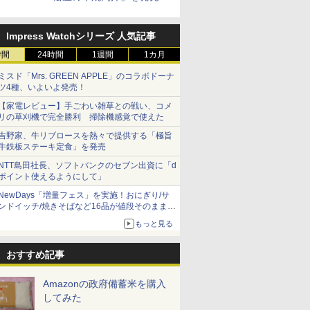
Impress Watchシリーズ 人気記事
時間
24時間
1週間
1カ月
ミスド「Mrs. GREEN APPLE」のコラボドーナ
ツ4種、いよいよ発売！
【家電レビュー】手ごわい雑草との戦い、コメ
リの草刈機で完全勝利 掃除機感覚で使えた
吉野家、牛リブロースを熱々で提供する「極旨
牛鉄板ステーキ定食」を発売
NTT島田社長、ソフトバンクのセブン出資に「d
ポイント使えるようにして」
NewDays「増量フェス」を実施！おにぎり/サ
ンドイッチ/焼きそばなど16品が値段そのままで
ボリュームアップ
もっと見る
おすすめ記事
Amazonの政府備蓄米を購入
してみた