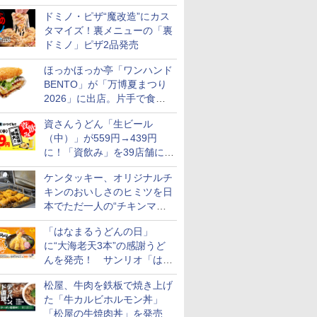
カロリー約1656kcal、総重量
ドミノ・ピザ“魔改造”にカス
約527g！
タマイズ！裏メニューの「裏
ドミノ」ピザ2品発売
ほっかほっか亭「ワンハンド
BENTO」が「万博夏まつり
2026」に出店。片手で食べ
られる海苔弁や和牛きんぴら
資さんうどん「生ビール
を販売
（中）」が559円→439円
に！「資飲み」を39店舗に拡
大
ケンタッキー、オリジナルチ
キンのおいしさのヒミツを日
本でただ一人の“チキンマイ
スター”笠原氏から学んでき
「はなまるうどんの日」
た
に“大海老天3本”の感謝うど
んを発売！ サンリオ「はな
まるおばけ」のシール/キャ
松屋、牛肉を鉄板で焼き上げ
ンディなども
た「牛カルビホルモン丼」
「松屋の牛焼肉丼」を発売