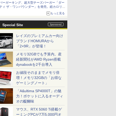
バーガーキング、超大型チーズバーガー「ダー
ティ ザ・ワンパウンダー」を発売。総カロリー
約1656kcal、総重量約527g！
もっと見る
Special Site
レイズのプレミアムカー向け
ブランドHOMURAから
「2×9R」が登場！
メモリ32GBでも予算内。産
経新聞社がAMD Ryzen搭載
dynabookを2千台導入
お値段そのままでメモリ倍
増！メモリ32GBの「お得な
ゲーミングノート」
「A&ultima SP4000T」の魅
力！ポケットに入るオーディ
オの醍醐味
マウス、RTX 5060 Ti搭載ゲ
ーミングPCが7万5,000円オ