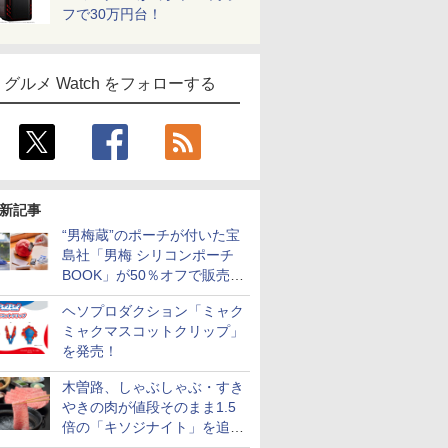
フで30万円台！
グルメ Watch をフォローする
新記事
“男梅蔵”のポーチが付いた宝
島社「男梅 シリコンポーチ
BOOK」が50％オフで販売
中！
ヘソプロダクション「ミャク
ミャクマスコットクリップ」
を発売！
木曽路、しゃぶしゃぶ・すき
やきの肉が値段そのまま1.5
倍の「キソジナイト」を追加
実施！水・日曜夜限定