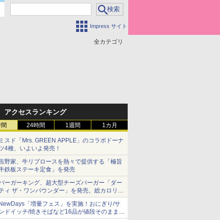
Impress サイト
全カテゴリ
アクセスランキング
時間
24時間
1週間
1カ月
ミスド「Mrs. GREEN APPLE」のコラボドーナ
ツ4種、いよいよ発売！
吉野家、牛リブロースを熱々で提供する「極旨
牛鉄板ステーキ定食」を発売
バーガーキング、超大型チーズバーガー「ダー
ティ ザ・ワンパウンダー」を発売。総カロリー
約1656kcal、総重量約527g！
NewDays「増量フェス」を実施！おにぎり/サ
ンドイッチ/焼きそばなど16品が値段そのままで
ボリュームアップ