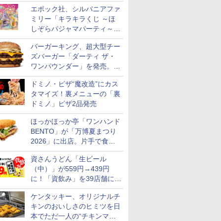
スステーキ」をお盆限定で追
エポック社、シルバニアファ
加
ミリー「キラキラくじ ～ほ
しぞらパジャマパーティ～」
を発売。人形/家具/建物など
バーガーキング、超大型チー
ズバーガー「ダーティ ザ・
ワンパウンダー」を発売。総
カロリー約1656kcal、総重量
ドミノ・ピザ“魔改造”にカス
約527g！
タマイズ！裏メニューの「裏
ドミノ」ピザ2品発売
ほっかほっか亭「ワンハンド
BENTO」が「万博夏まつり
2026」に出店。片手で食べ
られる海苔弁や和牛きんぴら
資さんうどん「生ビール
を販売
（中）」が559円→439円
に！「資飲み」を39店舗に拡
大
ケンタッキー、オリジナルチ
キンのおいしさのヒミツを日
本でただ一人の“チキンマイ