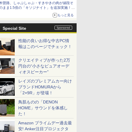
木曽路、しゃぶしゃぶ・すきやきの肉が値段そ
のまま1.5倍の「キソジナイト」を追加実施！
水・日曜夜限定
もっと見る
Special Site
性能の良いお得な中古PC情
報はこのページでチェック！
クリエイティブが作った2万
円台の“小さなピュアオーデ
ィオスピーカー”
レイズのプレミアムカー向け
ブランドHOMURAから
「2×9R」が登場！
鳥肌ものの「DENON
HOME」サウンドを体感し
た！
Amazon プライムデー過去最
安! Anker注目プロジェクタ