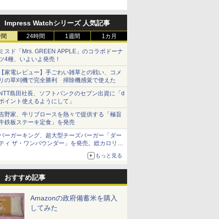
スター”笠原氏から学んでき
た
Impress Watchシリーズ 人気記事
時間
24時間
1週間
1カ月
ミスド「Mrs. GREEN APPLE」のコラボドーナ
ツ4種、いよいよ発売！
【家電レビュー】手ごわい雑草との戦い、コメ
リの草刈機で完全勝利 掃除機感覚で使えた
NTT島田社長、ソフトバンクのセブン出資に「d
ポイント使えるようにして」
吉野家、牛リブロースを熱々で提供する「極旨
牛鉄板ステーキ定食」を発売
バーガーキング、超大型チーズバーガー「ダー
ティ ザ・ワンパウンダー」を発売。総カロリー
約1656kcal、総重量約527g！
もっと見る
おすすめ記事
Amazonの政府備蓄米を購入
してみた