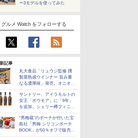
ー3モデルを使ってみた
グルメ Watch をフォローする
新記事
丸大食品「リュウジ監修 燻
製屋熟成ウインナー 旨み重
なる濃厚味」発売。オニオン
やガーリックの食べ応え
サントリー、アイラモルトの
女王「ボウモア」に「9年」
を追加。シェリー樽フィニッ
シュの12/15/18年も通年販売
“男梅蔵”のポーチが付いた宝
に
島社「男梅 シリコンポーチ
BOOK」が50％オフで販売
中！