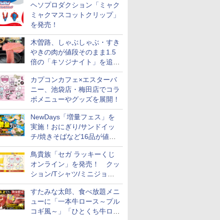
ヘソプロダクション「ミャク
ミャクマスコットクリップ」
を発売！
木曽路、しゃぶしゃぶ・すき
やきの肉が値段そのまま1.5
倍の「キソジナイト」を追加
実施！水・日曜夜限定
カプコンカフェ×エスターバ
ニー、池袋店・梅田店でコラ
ボメニューやグッズを展開！
NewDays「増量フェス」を
実施！おにぎり/サンドイッ
チ/焼きそばなど16品が値段
そのままでボリュームアップ
鳥貴族「セガ ラッキーくじ
オンライン」を発売！ クッ
ション/Tシャツ/ミニジョッ
キ/ステッカーなど全7賞
すたみな太郎、食べ放題メニ
ューに「一本牛ロース～プル
コギ風～」「ひとくち牛ロー