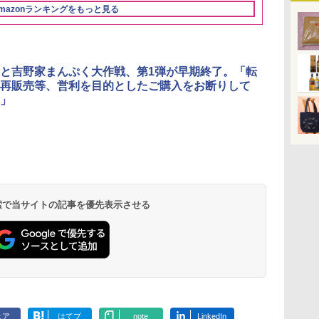
mazonランキングをもっと見る
3
3
3
4
4
4
5
5
5
6
6
6
と吉野家まんぷく大作戦、第1弾が早期終了。「転
再販売等、営利を目的としたご購入をお断りして
」
リ
ん
 オ
角ハイボール
国分 tabete だし麺 千
[山善] スチームオーブ
トリスウイスキー
カップヌードル カップ
TOSHIBA(東芝) スチ
サントリー シングルモ
カップヌードル カップ
シャープ ウォーターオ
甲州韮崎 オリ
カップヌード
パナソニック
ボー
業務
コン
350ml×24本 サントリ
葉県産はまぐりだし 塩
ンレンジ 省エネ 高効率
4000ml サントリー 大
ヌードルPRO シーフー
ームオーブンレンジ 石
ルト ウイスキー 白州
ヌードルPRO しょうゆ
ーブン ヘルシオ AX-
レンド ウイス
ラー 日清食品
レンジ スチー
メン
ホ
ー ウイスキー ハイボー
らーめん 108g×10袋 保
15L 一人暮らし 二人暮
容量 4リットル
ドヌードル 高たんぱく
窯ドーム ER-D80A(K)
Story of the Distillery
高たんぱく&低糖質 さ
XJ1-B ブラック 30L 2
ットル 日本 
78g×20個
ロ 最高峰モデル
イン
ル 缶
存食 備蓄
らし スチーム調理 フラ
&低糖質 さらに塩分控
ブラック 250℃ 1段調
2026 化粧箱入 700ml
らに塩分控えめ
段調理 コンベクション
4000ml 4L
段 おまかせグ
 検索で当サイトの記事を優先表示させる
￥4,927
￥2,323
￥26,130
￥4,274
￥3,248
￥34,546
￥19,860
￥2,885
￥44,800
￥3,725
￥3,475
￥116,700
に
ットテーブル トースト
えめ 78g×12個
理 フラットテーブル
75g×12個
トースト機能
細・64眼ス
ク
機能 自動メニュー33種
電子レンジ 赤外線セン
サー 時短料理
パ
簡単お手入れ ブラック
サー ノンフライ調理
携 ブラック N
YRZ-WF150TV(B)
簡単お手入れ 小型 新
UBS10D-K
生活 一人暮らし 二人
暮らし ファミリー
ェア
はてブ
note
LinkedIn