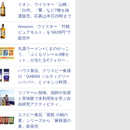
イオン、ウイスキー「山崎」
「白州」「響」など7種を抽
選販売。応募は本日20時まで
Amazon、ウイスキー「竹鶴
ピュアモルト」を“6639円”で
販売中
丸源ラーメン×くまのがっこ
う、「ぷくもりシール4種セ
ット」が当たるXフォロー＆
リポストキャンペーン実施
ハウス食品、クリスピー食感
の「GABAN ソルティグリー
ンペパー」とメキシコ料理に
合う「GABAN チポトレペパ
リゾナーレ熱海、漁師や魚屋
ー」発売
と実体験で未利用魚を学ぶ自
由研究アクティビティ
「Fisherman's Academy」を
エスビー食品「菜館 小鍋の
実施中
素」シリーズから「麻辣湯の
素」新発売