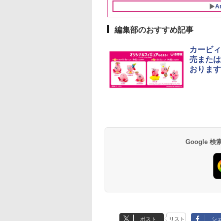
米 (5kg×2袋)
A
編集部のおすすめ記事
10
10
10
1
1
1
2
2
2
カービィ
売または
おります
ーチャーズ ハイラ
麺職人 醤油 [丸大
D3000B-K(グラン
ジムビーム 4000ml サ
人気 カップ麺 12種類
ER-D70B-W ホワイト
ブラックニッカ ニッカ
チキンラーメン どんぶ
[山善] スチームオーブ
角瓶 2700ml サント
【公式】ブタメン と
シャープ 過熱水蒸気
クリーム 4000ml
油使用 豊かな旨味
ック) 石窯ドーム
ントリー バーボン ウ
詰め合わせ セット 12
石窯ドーム オーブンレ
Nikka ウィスキー
り 85g×12個 日清食品
ンレンジ 25L 一人暮ら
ー ウイスキー ハイ
こつ味 35g×15個 | 
ーブンレンジ 26L 
トリー スコッチ
ク] 日清食品 カッ
水蒸気オーブンレ
イスキー アメリカ合衆
個アソート
ンジ 26L
4000ml ブラックニッ
インスタント カップ麺
し 二人暮らし フラット
ル 大容量
用 夜食 カップラー
ベクション 2段調理 
スキー 4リットル
87g ×12個
30L
国 大容量 4リットル
カクリア ウヰスキー
テーブル スチーム調理
ミニカップ麺 小腹 
ワイト RE-SS26B-W
Google
395
552
,800
￥6,176
￥2,250
￥27,825
￥4,358
￥1,939
￥22,800
￥6,055
￥1,288
￥32,800
量
【日本 アサヒ ウィスキ
自動メニュー19種搭載
スタント アウトドア
ー】 大容量 お得 4リッ
角皿付き ブラック
も ローリングストッ
トル
MRK-F250TSV(B)
大人買い おやつカン
ニー
ポスト
リスト
シ