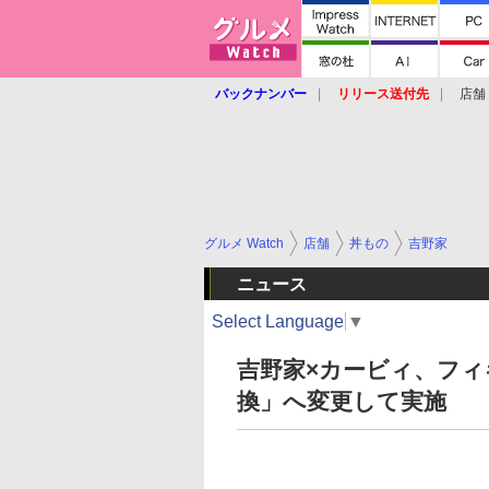
バックナンバー
リリース送付先
店舗
グルメ Watch
店舗
丼もの
吉野家
ニュース
Select Language
▼
吉野家×カービィ、フ
換」へ変更して実施