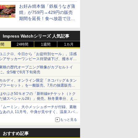
9700円以上お得
お好み焼本舗「鉄板うなぎ蒲
焼」が759円→429円の販売
期間を延長！食べ放題で注文
可能
Impress Watchシリーズ 人気記事
時間
24時間
1週間
1カ月
ユニクロ、今日から「お盆特別セール」。涼感
シアサッカーワンピース待望値下げ、撥水ギア
ショーツは1990円に
東映の歴代オープニング映像がカプセルトイ
に。全5種で8月下旬発売
7
8
9
10
カルディ、オンライン限定「ネコバッグ＆タン
ブラーセット」を一般販売。7月の抽選販売の
当選無効分
はやぶさ50％オフの「新幹線eチケット（トク
だ値スペシャル28）」発売。秋冬乗車分、えき
ねっと限定
「ムーミン」大小メッシュポーチが付録、素敵
なあの人 11月号。中身が見やすく、温泉スパに
 新潟県産
新潟県産新之助 無洗米
フクテイライス【白
新潟県産コシヒカリ (5
新米予約 
も使える
米 5kg
5kg 令和7年産
米】北東北産 お米 米
㎏) 精米 令和7年産 お
【家計お助
もっと見る
あきたこまち 令和7年
米のたかさか
10kg 令
￥2,772
産 (5kg)
産 あきた
￥3,300
￥3,893
￥5,780
おすすめ記事
米 単一原料