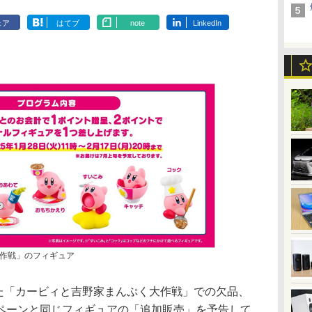
ェア
はてブ
note
LinkedIn
作戦」のフィギュア
した「カービィと吉野家まんぷく大作戦」での欠品、
ペーンと同じフィギュアの「追加販売」を予告して