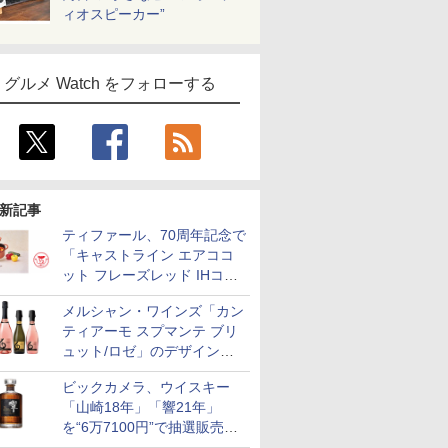
ィオスピーカー”
グルメ Watch をフォローする
新記事
ティファール、70周年記念で
「キャストライン エアココ
ット フレーズレッド IHココ
ット鍋 24cm」数量限定発売
メルシャン・ワインズ「カン
ティアーモ スプマンテ ブリ
ュット/ロゼ」のデザインを
リニューアル。ハーフボトル
ビックカメラ、ウイスキー
も登場
「山崎18年」「響21年」
を“6万7100円”で抽選販売。
店頭で9日まで受付