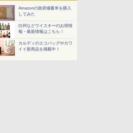
米 (5kg×2
Amazonの政府備蓄米を購入
してみた
白州などウイスキーのお得情
7
7
7
8
8
8
9
9
9
10
10
10
報・最新情報はこちら！
カルディのエコバッグやカワ
イイ新商品を掲載中！
ジナル ブ
ル レギュ
 オーブン
【数量限定】フロム・
マルちゃん マルちゃん
日立 過熱水蒸気 オーブ
サントリー シングルモ
カップヌードル パクチ
コンフィー(COMFEE')
ティーチャーズ ハイラ
日清麺職人 醤油 [丸大
ER-D3000B-K(グラン
ジムビーム 4
人気 カップ
ER-D70B
キー 4リ
 カップ麺
ム ビスト
ザ・バレル モルトウイ
ZUBAAAN! 横浜家系
ンレンジ ヘルシーシェ
ルト ウイスキー 山崎
ー香るトムヤムクンヌ
スチームオーブンレン
ンドクリーム 4000ml
豆醤油使用 豊かな旨味
ブラック) 石窯ドーム
ントリー 
詰め合わせ 
石窯ドーム
大容量
 30L 2
スキー500ml アサヒ [
醤油豚骨 3食パック
フ 30L MRO-W1C K フ
Story of the Distillery
ードル [世界三大スー
ジ 25L フラットテーブ
サントリー スコッチ
とコク] 日清食品 カッ
過熱水蒸気オーブンレ
イスキー 
個アソート
ンジ 26L
リル 高精
日本 500ml ]【中元 ギ
130g×3食
ロストブラック 熱風コ
2026 化粧箱入 700ml
プ] 日清食品 カップ麺
ル 発酵・トースト機能
ウイスキー 4リットル
プ麺 87g ×12個
ンジ 30L
国 大容量 
￥4,402
￥467
￥49,718
￥23,000
￥2,594
￥19,780
￥6,395
￥1,552
￥49,800
￥6,176
￥2,250
￥27,825
ピードセン
フト プレゼント 贈り物
ンベクション 2段式 W
75g×12個
オートメニュー23種 オ
大容量
 スマホ連
に】
スキャン［メーカー保
ーブン～250℃ レンジ
E-
証1年／お手入れ簡単設
~1000W高出力 全国対
計］
応 ヘルツフリー カップ
スチーム調理 予熱対応
自動脱臭 消音モード
【2年メーカー保証】
ブラック CF-EA261-
BK