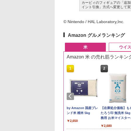
カービィのフィギュアの「追加
イント引換」方式へ変更して実
© Nintendo / HAL Laboratory,Inc.
Amazon グルメランキング
米
ウイ
Amazon 米 の売れ筋ランキン
10
1
2
県産コシヒカリ (5
新米予約 令和8年産
by Amazon 国産ブレ
【在庫処分価格】も
 精米 令和7年産 お
【家計お助け米】米
ンド米 精米 5kg
たろう印 無洗米 5kg
たかさか
10kg 令和8年産 秋田県
務用 お米マイスター
￥2,650
産 あきたこまち 厳選
レンド
893
￥5,780
￥2,680
米 単一原料米100％ 白