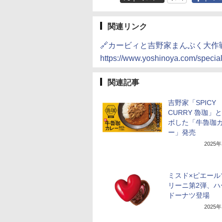
関連リンク
🔗カービィと吉野家まんぷく大作
https://www.yoshinoya.com/special
関連記事
吉野家「SPICY
CURRY 魯珈」
ボした「牛魯珈
ー」発売
2025
ミスド×ピエール
リーニ第2弾、ハ
ドーナツ登場
2025