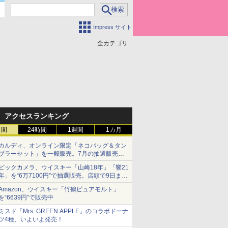
Impress サイト
全カテゴリ
アクセスランキング
時間
24時間
1週間
1カ月
カルディ、オンライン限定「ネコバッグ＆タン
ブラーセット」を一般販売。7月の抽選販売の
当選無効分
ビックカメラ、ウイスキー「山崎18年」「響21
年」を“6万7100円”で抽選販売。店頭で9日まで
受付
Amazon、ウイスキー「竹鶴ピュアモルト」
を“6639円”で販売中
ミスド「Mrs. GREEN APPLE」のコラボドーナ
ツ4種、いよいよ発売！