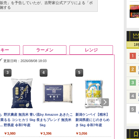
販売」を予告していたが、吉野家公式アプリによる「ポ
施する
1
スキー
ラーメン
レンジ
グ
更新日時：2026/08/08 18:03
3
4
5
6
も
野沢農産 無洗米 青い流
by Amazon あきたこ
新潟ケンベイ【精米】
by Amazon
 業
るる コシヒカリ 5kg 長
まちブレンド 無洗米
新潟県産にじのきらめ
新潟のお米 無洗
ブ
野県産 令和7年産
5kg
き 5kg 令和7年産
￥3,274
￥3,980
￥3,396
￥3,056