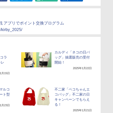
戦 アプリでポイント交換プログラム
/kirby_2025/
カルディ「ネコの日バ
とコラ
ッグ」抽選販売の受付
カレ
開始！
2025年1月22日
年1月15日
マルコ
不二家「ペコちゃんエ
ート型
コバッグ」不二家の日
キャンペーンでもらえ
る！
年1月23日
2025年1月21日