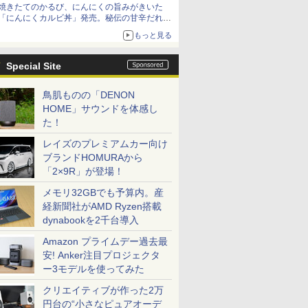
焼きたてのかるび、にんにくの旨みがきいた
「にんにくカルビ丼」発売。秘伝の甘辛だれを
絡めた「豚カルビ丼」も復活
もっと見る
Special Site
鳥肌ものの「DENON
HOME」サウンドを体感し
た！
レイズのプレミアムカー向け
ブランドHOMURAから
「2×9R」が登場！
メモリ32GBでも予算内。産
経新聞社がAMD Ryzen搭載
dynabookを2千台導入
Amazon プライムデー過去最
安! Anker注目プロジェクタ
ー3モデルを使ってみた
クリエイティブが作った2万
円台の“小さなピュアオーデ