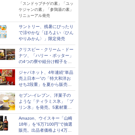
「スンドゥブチゲの素」「ユッ
ケジャンの素」「参鶏湯の素」
リニューアル発売
サントリー、残暑にぴったり
で涼やかな「ほろよい〈ひん
やりみかん〉」限定発売
クリスピー・クリーム・ドー
ナツ、「ハリー・ポッター」
の4つの寮や組分け帽子をイ
メージしたドーナツなど発売
ジャパネット、4年連続“単品
売上日本一”の「特大和洋お
せち2段重」を夏から販売。
73品・年越しそば付き
セブン-イレブン、洋菓子の
ような「ティラミス氷」「プ
リン氷」を発売。5素材重ね
と2層仕立ての濃厚な味わい
Amazon、ウイスキー「山崎
18年」を“6万7100円”で抽選
販売。出品者価格より4万