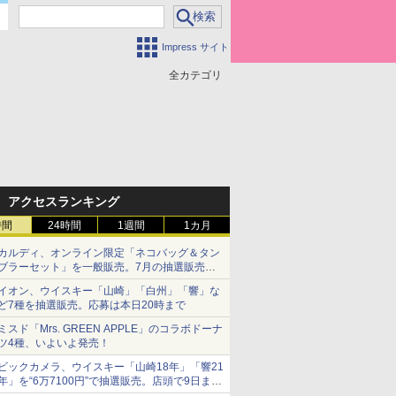
Impress サイト
全カテゴリ
アクセスランキング
時間
24時間
1週間
1カ月
カルディ、オンライン限定「ネコバッグ＆タン
ブラーセット」を一般販売。7月の抽選販売の
当選無効分
イオン、ウイスキー「山崎」「白州」「響」な
ど7種を抽選販売。応募は本日20時まで
ミスド「Mrs. GREEN APPLE」のコラボドーナ
ツ4種、いよいよ発売！
ビックカメラ、ウイスキー「山崎18年」「響21
年」を“6万7100円”で抽選販売。店頭で9日まで
受付