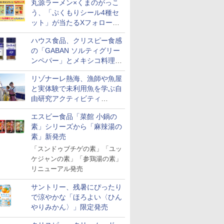
丸源ラーメン×くまのがっこ
う、「ぷくもりシール4種セ
ット」が当たるXフォロー＆
リポストキャンペーン実施
ハウス食品、クリスピー食感
の「GABAN ソルティグリー
ンペパー」とメキシコ料理に
合う「GABAN チポトレペパ
リゾナーレ熱海、漁師や魚屋
ー」発売
と実体験で未利用魚を学ぶ自
由研究アクティビティ
「Fisherman's Academy」を
エスビー食品「菜館 小鍋の
実施中
素」シリーズから「麻辣湯の
素」新発売
「スンドゥブチゲの素」「ユッ
ケジャンの素」「参鶏湯の素」
リニューアル発売
サントリー、残暑にぴったり
で涼やかな「ほろよい〈ひん
やりみかん〉」限定発売