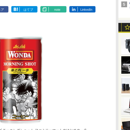
ェア
はてブ
note
LinkedIn