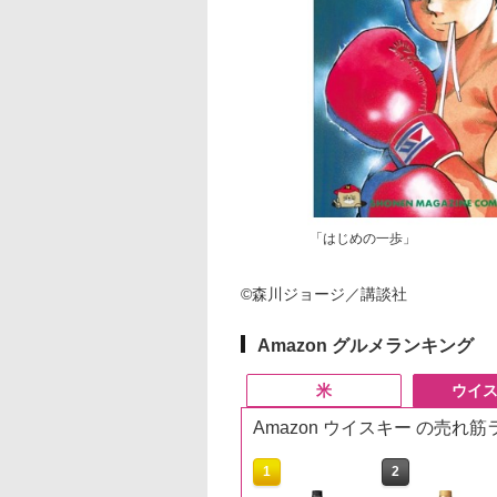
「はじめの一歩」
©森川ジョージ／講談社
Amazon グルメランキング
米
ウイ
Amazon ウイスキー の売れ
10
10
1
1
2
2