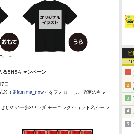
Tシャツ
1
入るSNSキャンペーン
月7日
式X（
＠famima_now
）をフォローし、指定のキャ
 はじめの一歩×ワンダ モーニングショット名シーン