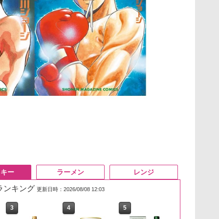
スキー
ラーメン
レンジ
筋ランキング
更新日時：2026/08/08 12:03
3
3
4
4
5
5
6
6