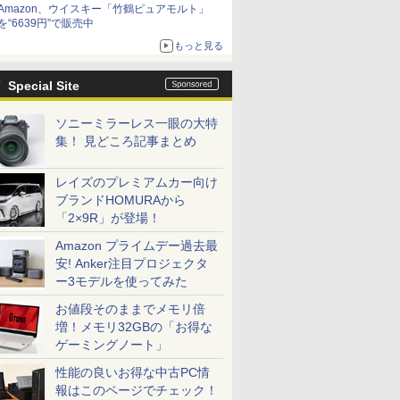
Amazon、ウイスキー「竹鶴ピュアモルト」
を“6639円”で販売中
もっと見る
Special Site
ソニーミラーレス一眼の大特
集！ 見どころ記事まとめ
レイズのプレミアムカー向け
ブランドHOMURAから
「2×9R」が登場！
Amazon プライムデー過去最
安! Anker注目プロジェクタ
ー3モデルを使ってみた
お値段そのままでメモリ倍
増！メモリ32GBの「お得な
ゲーミングノート」
性能の良いお得な中古PC情
報はこのページでチェック！