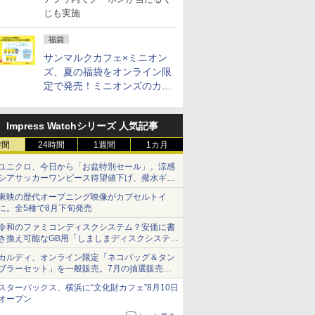
じも実施
福袋
サンマルクカフェ×ミニオン
ズ、夏の福袋をオンライン限
定で発売！ミニオンズのカッ
プと2500円相当のチケット
付き
Impress Watchシリーズ 人気記事
時間
24時間
1週間
1カ月
ユニクロ、今日から「お盆特別セール」。涼感
シアサッカーワンピース待望値下げ、撥水ギア
ショーツは1990円に
東映の歴代オープニング映像がカプセルトイ
に。全5種で8月下旬発売
令和のファミコンディスクシステム？安価に書
き換え可能なGB用「しましまディスクシステ
ム」
カルディ、オンライン限定「ネコバッグ＆タン
ブラーセット」を一般販売。7月の抽選販売の
当選無効分
スターバックス、横浜に“文化財カフェ”8月10日
オープン