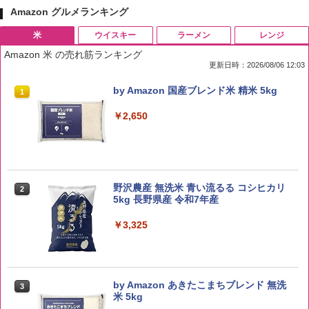
Amazon グルメランキング
米
ウイスキー
ラーメン
レンジ
Amazon 米 の売れ筋ランキング
更新日時：2026/08/06 12:03
by Amazon 国産ブレンド米 精米 5kg
1
￥2,650
野沢農産 無洗米 青い流るる コシヒカリ
2
5kg 長野県産 令和7年産
￥3,325
by Amazon あきたこまちブレンド 無洗
3
米 5kg