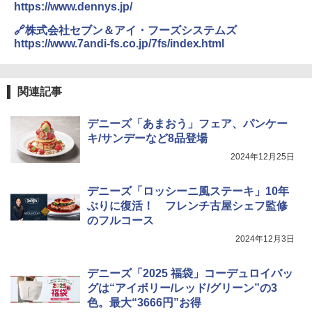
https://www.dennys.jp/
角ハイボール 350ml×24本 サントリー ウ
カップヌードル カップヌードルPRO シ
4
4
￥26,800
イスキー ハイボール 缶
ーフードヌードル 高たんぱく&低糖質 さ
🔗株式会社セブン＆アイ・フーズシステムズ
らに塩分控えめ 78g×12個
https://www.7andi-fs.co.jp/7fs/index.html
￥4,919
￥2,989
TOSHIBA(東芝) スチームオーブンレン
4
ジ 石窯ドーム ER-D80A(K) ブラック 25
関連記事
0℃ 1段調理 フラットテーブル 電子レン
ジ 赤外線センサー ノンフライ調理 簡単
トリスウイスキー 4000ml サントリー 大
5
カップヌードル レギュラー 日清食品 カ
5
お手入れ 小型 新生活 一人暮らし 二人暮
容量 4リットル
ップ麺 78g×20個
デニーズ「あまおう」フェア、パンケー
らし ファミリー
キ/サンデーなど8品登場
￥4,329
￥3,213
￥34,546
2024年12月25日
デニーズ「ロッシーニ風ステーキ」10年
シャープ ウォーターオーブン ヘルシオ
ぶりに復活！ フレンチ古屋シェフ監修
5
AX-XJ1-B ブラック 30L 2段調理 コンベ
のフルコース
クション トースト機能
2024年12月3日
￥44,800
デニーズ「2025 福袋」コーデュロイバッ
グは“アイボリー/レッド/グリーン”の3
色。最大“3666円”お得