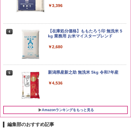
￥3,396
【在庫処分価格】ももたろう印 無洗米 5
4
kg 業務用 お米マイスターブレンド
￥2,680
新潟県産新之助 無洗米 5kg 令和7年産
5
￥4,536
Amazonランキングをもっと見る
編集部のおすすめ記事