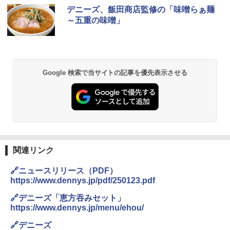
ブラックニッカ ニッカ Nikka ウィスキ
チキンラーメン どんぶり 85g×12個 日清
シャープ 過熱水蒸気 オーブンレンジ 23
デニーズ、飯田商店監修の「味噌らぁ麺
1
1
1
ー4000ml ブラックニッカクリア ウヰス
食品 インスタント カップ麺
L 1段調理 ブラック RE-WF232-B シンプ
～五重の味噌」
キー 【日本 アサヒ ウィスキー】 大容量
ル操作 コンパクト 一人暮らし 二人暮ら
お得 4リットル
し らくチン!（絶対湿度）センサー ノン
￥1,745
フライ調理 トースト スチームあたため
ワイドフラット庫内 簡単お手入れ
￥3,940
￥29,582
Google 検索で当サイトの記事を優先表示させる
【公式】ブタメン とんこつ味 35g×15個
2
| 業務用 夜食 カップラーメン ミニカップ
角瓶 2700ml サントリー ウイスキー ハ
麺 小腹 インスタント アウトドアにも ロ
2
イボール 大容量
ーリングストック 大人買い おやつカン
[山善] スチームオーブンレンジ 25L 一人
パニー
2
暮らし 二人暮らし フラットテーブル ス
￥6,051
チーム調理 自動メニュー19種搭載 角皿
￥1,288
付き ブラック MRK-F250TSV(B)
関連リンク
￥19,990
サントリー シングルモルト ウイスキー
3
国分 tabete だし麺 千葉県産はまぐりだ
3
🔗ニュースリリース（PDF）
白州 Story of the Distillery 2026 化粧箱
し 塩らーめん 108g×10袋 保存食 備蓄
https://www.dennys.jp/pdf/250123.pdf
入 700ml
[山善] スチームオーブンレンジ 省エネ
3
￥2,294
🔗デニーズ「恵方吞みセット」
高効率 15L 一人暮らし 二人暮らし スチ
￥20,000
https://www.dennys.jp/menu/ehou/
ーム調理 フラットテーブル トースト機
能 自動メニュー33種 簡単お手入れ ブラ
🔗デニーズ
ック YRZ-WF150TV(B)