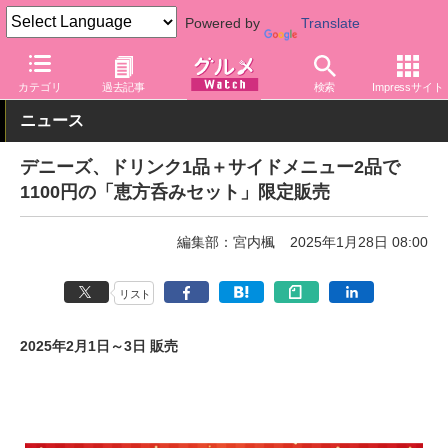
Powered by
Translate
グルメ Watch
店舗
レストラン
デニーズ
カテゴリ
過去記事
検索
Impressサイト
ニュース
デニーズ、ドリンク1品＋サイドメニュー2品で
1100円の「恵方呑みセット」限定販売
編集部：宮内楓
2025年1月28日 08:00
リスト
2025年2月1日～3日 販売