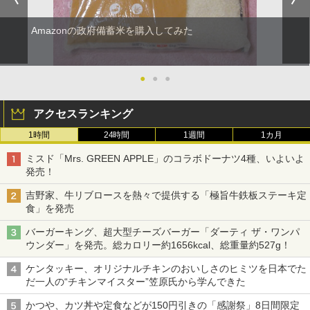
Amazonの政府備蓄米を購入してみた
●
●
●
アクセスランキング
1時間
24時間
1週間
1カ月
ミスド「Mrs. GREEN APPLE」のコラボドーナツ4種、いよいよ
発売！
吉野家、牛リブロースを熱々で提供する「極旨牛鉄板ステーキ定
食」を発売
バーガーキング、超大型チーズバーガー「ダーティ ザ・ワンパ
ウンダー」を発売。総カロリー約1656kcal、総重量約527g！
ケンタッキー、オリジナルチキンのおいしさのヒミツを日本でた
だ一人の“チキンマイスター”笠原氏から学んできた
かつや、カツ丼や定食などが150円引きの「感謝祭」8日間限定