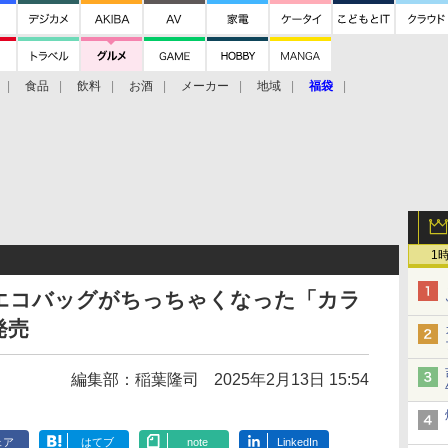
食品
飲料
お酒
メーカー
地域
福袋
1
エコバッグがちっちゃくなった「カラ
発売
編集部：稲葉隆司
2025年2月13日 15:54
ェア
はてブ
note
LinkedIn