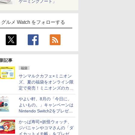
ゲーミングノート」
グルメ Watch をフォローする
新記事
福袋
サンマルクカフェ×ミニオン
ズ、夏の福袋をオンライン限
定で発売！ミニオンズのカッ
プと2500円相当のチケット
やよい軒、8月の「今日に、
付き
よいもの。」キャンペーンは
Nintendo Switch2をプレゼン
ト
かっぱ寿司×妖怪ウォッチ、
ジバニャンやコマさんの「ダ
イカットメモ帳」をプレゼン