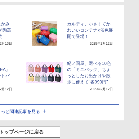
たかみ
カルディ、小さくてか
“陶器
わいいコンテナが6色展
売
開で登場！
年2月13日
2025年2月12日
紀ノ国屋、選べる10色
BEA」
の「ミニバッグ」ちょ
ートバ
っとしたお出かけや散
歩に使えて“各990円”
年2月12日
2025年2月12日
もっと関連記事を見る
トップページに戻る