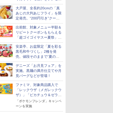
ト
大戸屋、全長約20cmの「真
あじの大判あじフライ」を限
定発売。“200円引き”クーポ
ンも配信
出前館、対象メニュー半額＆
リピートクーポンももらえる
「超ゴイゴイヤスー夏祭」を
実施
安楽亭、お盆限定「夏を彩る
黒毛和牛づくし」2種を発
売。値段そのままで“夏の巻
き野菜”付き
デニーズ「お月見フェア」を
実施。黒麺の満月仕立てや月
見バーグなどが登場！
ファミマ、対象商品購入で
「レックウザ（メガレックウ
ザ）」「ピカチュウ＆ゼラオ
ラ」のフレンダピックがもら
「ポケモンフレンダ」キャンペ
える！
ーンを実施