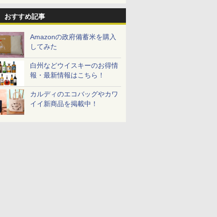
おすすめ記事
Amazonの政府備蓄米を購入
してみた
フロム・
マルちゃん
 オーブン
ティーチャーズ ハイラ
カップヌードル カップ
日立 過熱水蒸気 オーブ
サントリー シングルモ
カップヌードル パクチ
コンフィー(COMFEE')
甲州韮崎 オリジナル
一蘭 ラーメン 博多細
ER-D3000B-K(グラン
グレングラ
日清麺職人 
アイリスオ
モルトウイ
 横浜家系
ム ビスト
ンドクリーム 4000ml
ヌードルPRO しょうゆ
ンレンジ ヘルシーシェ
ルト ウイスキー 山崎
ー香るトムヤムクンヌ
スチームオーブンレン
ブレンド ウイスキー 4
麺ストレート (5食)
ブラック) 石窯ドーム
ラリス 700
豆醤油使用
ーム トー
アサヒ [
パック
 30L 2
サントリー スコッチ ウ
高たんぱく&低糖質 さ
フ 31L MRO-S8C W ホ
Story of the Distillery
ードル [世界三大スー
ジ 25L フラットテーブ
リットル 日本 大容量
645g
過熱水蒸気オーブンレ
キー イギリ
とコク] 日
ブントース
白州などウイスキーのお得情
]【中元 ギ
リル 高精
イスキー 4リットル 大
らに塩分控えめ
ワイト 重量センサー
2026 化粧箱入 700ml
プ] 日清食品 カップ麺
ル 発酵・トースト機能
4000ml 4L
ンジ 30L
プ麺 87g 
き 温度調節
報・最新情報はこちら！
￥6,414
￥3,103
￥39,837
￥17,600
￥2,594
￥19,780
￥3,740
￥2,091
￥56,880
￥2,297
￥1,552
￥4,220
ト 贈り物
ピードセン
容量
75g×12個
250℃1段式ワイドオー
75g×12個
オートメニュー23種 オ
イマー機能
 スマホ連
ブン
ーブン～250℃ レンジ
BLSOT-0
カルディのエコバッグやカワ
E-
~1000W高出力 全国対
ク
イイ新商品を掲載中！
応 ヘルツフリー カップ
スチーム調理 予熱対応
自動脱臭 消音モード
【2年メーカー保証】
ブラック CF-EA261-
BK