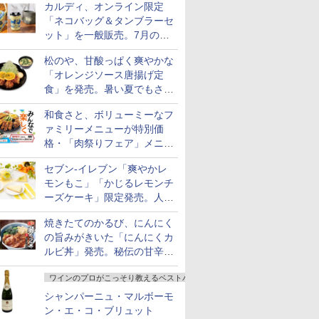
カルディ、オンライン限定
「ネコバッグ＆タンブラーセ
ット」を一般販売。7月の抽
選販売の当選無効分
松のや、甘酸っぱく爽やかな
「オレンジソース唐揚げ定
食」を発売。暑い夏でもさっ
ぱり！
和食さと、ボリューミーなフ
ァミリーメニューが特別価
格・「肉祭りフェア」メニュ
ーがテイクアウトに登場
セブン-イレブン「爽やかレ
モンもこ」「かじるレモンチ
ーズケーキ」限定発売。人気
シリーズから夏限定の味わい
焼きたてのかるび、にんにく
が登場
の旨みがきいた「にんにくカ
ルビ丼」発売。秘伝の甘辛だ
れを絡めた「豚カルビ丼」も
ワインのプロがこっそり教えるベストバイ
復活
シャンパーニュ・マルボーモ
ン・エ・コ・ブリュット