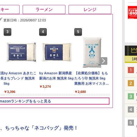
スキー
ラーメン
レンジ
グ
更新日時：2026/08/07 12:03
3
4
5
6
1
い流
by Amazon あきたこ
by Amazon 新潟県産
【在庫処分価格】もも
新潟ケンベイ
 長
まちブレンド 無洗米
新潟のお米 無洗米 5kg
たろう印 無洗米 5kg
新潟県産にじ
5kg
業務用 お米マイスター
き 5kg 令和
￥3,274
ブレンド
￥3,396
￥2,680
￥3,056
mazonランキングをもっと見る
3
3
3
4
4
4
5
5
5
6
6
6
、ちっちゃな「ネコバッグ」発売！