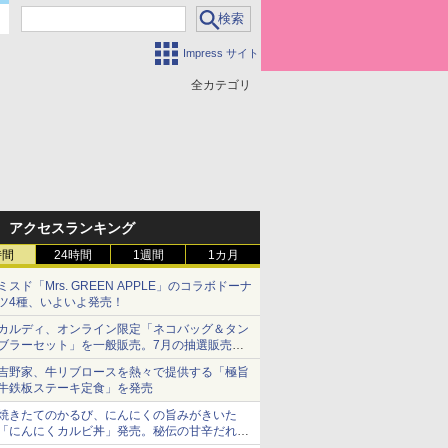
Impress サイト
全カテゴリ
アクセスランキング
時間
24時間
1週間
1カ月
ミスド「Mrs. GREEN APPLE」のコラボドーナ
ツ4種、いよいよ発売！
カルディ、オンライン限定「ネコバッグ＆タン
ブラーセット」を一般販売。7月の抽選販売の
当選無効分
吉野家、牛リブロースを熱々で提供する「極旨
牛鉄板ステーキ定食」を発売
焼きたてのかるび、にんにくの旨みがきいた
「にんにくカルビ丼」発売。秘伝の甘辛だれを
絡めた「豚カルビ丼」も復活