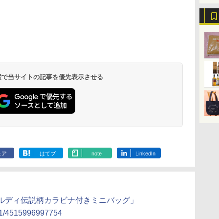
リ
ん
 オ
角ハイボール
カップヌードル レギュ
[山善] スチームオーブ
トリスウイスキー
カップヌードル カップ
TOSHIBA(東芝) スチ
サントリー シングルモ
国分 tabete だし麺 千
シャープ ウォーターオ
【数量限定】
マルちゃん 
パナソニック
ボー
業務
コン
350ml×24本 サントリ
ラー 日清食品 カップ麺
ンレンジ 省エネ 高効率
4000ml サントリー 大
ヌードルPRO シーフー
ームオーブンレンジ 石
ルト ウイスキー 白州
葉県産はまぐりだし 塩
ーブン ヘルシオ AX-
ザ・バレル 
ZUBAAAN!
レンジ スチー
メン
ホ
ー ウイスキー ハイボー
78g×20個
15L 一人暮らし 二人暮
容量 4リットル
ドヌードル 高たんぱく
窯ドーム ER-D80A(K)
Story of the Distillery
らーめん 108g×10袋 保
XJ1-B ブラック 30L 2
スキー500ml 
醤油豚骨 3食
ロ 最高峰モデル
イン
ル 缶
らし スチーム調理 フラ
&低糖質 さらに塩分控
ブラック 250℃ 1段調
2026 化粧箱入 700ml
存食 備蓄
段調理 コンベクション
日本 500ml 
130g×3食
段 おまかせグ
 検索で当サイトの記事を優先表示させる
￥4,939
￥3,475
￥26,130
￥4,345
￥3,248
￥34,546
￥20,000
￥2,323
￥44,800
￥4,402
￥467
￥118,000
に
ットテーブル トースト
えめ 78g×12個
理 フラットテーブル
トースト機能
フト プレゼン
細・64眼ス
ク
機能 自動メニュー33種
電子レンジ 赤外線セン
に】
サー 時短料理
パ
簡単お手入れ ブラック
サー ノンフライ調理
携 ブラック N
YRZ-WF150TV(B)
簡単お手入れ 小型 新
UBS10D-K
生活 一人暮らし 二人
暮らし ファミリー
ェア
はてブ
note
LinkedIn
カルディ伝説柄カラビナ付きミニバッグ」
sp/1/4515996997754