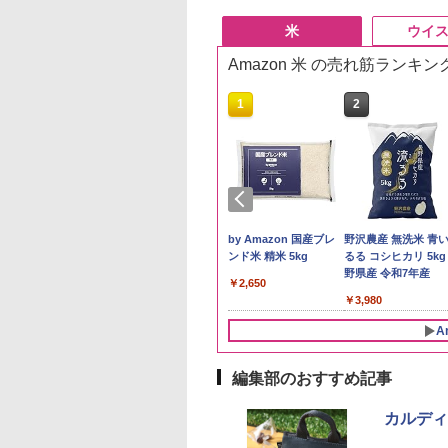
米
ウイ
Amazon 米 の売れ筋ランキン
10
1
2
テイライス【白
by Amazon 秋田県産
by Amazon 国産ブレ
野沢農産 無洗米 青
北東北産 お米 米
あきたこまち 無洗米
ンド米 精米 5kg
るる コシヒカリ 5kg
たこまち 令和7年
5kg 令和7年産 産地精
野県産 令和7年産
￥2,650
5kg)
米
300
￥3,497
￥3,980
A
編集部のおすすめ記事
10
10
10
1
1
1
2
2
2
カルディ