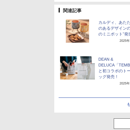
関連記事
カルディ、あた
のあるデザインの
のミニポット”発
2025
DEAN &
DELUCA「TEM
と初コラボのト
ッグ発売！
2025