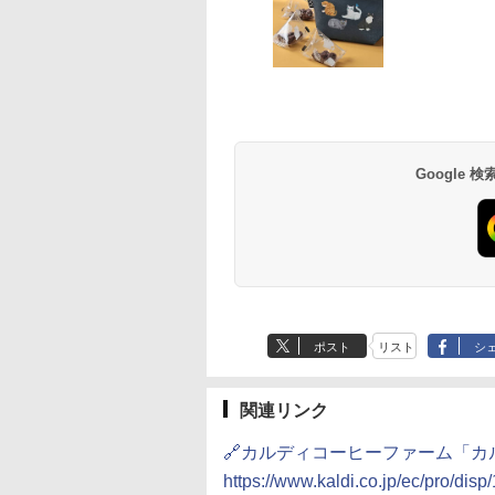
韮崎 オリジナル
 ラーメン 博多細
D3000B-K(グラン
グレングラント アルボ
日清麺職人 醤油 [丸大
アイリスオーヤマ スチ
ブラックニッカ ニッカ
チキンラーメン どんぶ
[山善] スチームオーブ
角瓶 2700ml サント
【公式】ブタメン と
シャープ 過熱水蒸気
ンド ウイスキー 4
トレート (5食)
ック) 石窯ドーム
ラリス 700ml [ ウイス
豆醤油使用 豊かな旨味
ーム トースター オー
Nikka ウィスキー
り 85g×12個 日清食品
ンレンジ 25L 一人暮ら
ー ウイスキー ハイ
こつ味 35g×15個 | 
ーブンレンジ 26L 
トル 日本 大容量
g
水蒸気オーブンレ
キー イギリス ]
とコク] 日清食品 カッ
ブントースター 2枚焼
4000ml ブラックニッ
インスタント カップ麺
し 二人暮らし フラット
ル 大容量
用 夜食 カップラー
ベクション 2段調理 
0ml 4L
30L
プ麺 87g ×12個
き 温度調節 トレー タ
カクリア ウヰスキー
テーブル スチーム調理
ミニカップ麺 小腹 
ワイト RE-SS26B-W
Google
740
091
,880
￥2,297
￥1,552
￥4,220
￥4,356
￥1,939
￥22,800
￥6,054
￥1,451
￥32,800
イマー機能付 横型
【日本 アサヒ ウィスキ
自動メニュー19種搭載
スタント アウトドア
BLSOT-011-B ブラッ
ー】 大容量 お得 4リッ
角皿付き ブラック
も ローリングストッ
ク
トル
MRK-F250TSV(B)
大人買い おやつカン
ニー
ポスト
リスト
シ
関連リンク
🔗カルディコーヒーファーム「
https://www.kaldi.co.jp/ec/pro/di