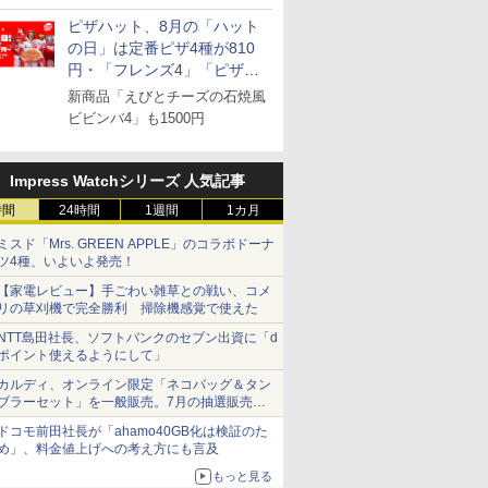
ピザハット、8月の「ハット
の日」は定番ピザ4種が810
円・「フレンズ4」「ピザハ
ット・ベスト4」値下げ
新商品「えびとチーズの石焼風
7
8
9
10
ビビンバ4」も1500円
Impress Watchシリーズ 人気記事
時間
24時間
1週間
1カ月
ミスド「Mrs. GREEN APPLE」のコラボドーナ
【精米】
ツ4種、いよいよ発売！
新潟県産新之助 無洗米
米 5kg 新潟県産 コシヒ
フクテイライス【白
by Amaz
のきらめ
5kg 令和7年産
カリ｜雪室保管・精米
米】北東北産 お米 米
あきたこま
【家電レビュー】手ごわい雑草との戦い、コメ
7年産
したて｜白く輝き 粒感
あきたこまち 令和7年
5kg 令和
リの草刈機で完全勝利 掃除機感覚で使えた
￥3,836
しっかり 冷めてもおい
産 (5kg)
米
￥5,175
￥3,300
￥3,497
しい お米 【やっぱり新
NTT島田社長、ソフトバンクのセブン出資に「d
潟のこしひかり】
ポイント使えるようにして」
カルディ、オンライン限定「ネコバッグ＆タン
ブラーセット」を一般販売。7月の抽選販売の
当選無効分
ドコモ前田社長が「ahamo40GB化は検証のた
7
7
7
8
8
8
9
9
9
10
10
10
め」、料金値上げへの考え方にも言及
もっと見る