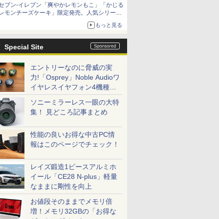
セブン-イレブン「爽やかレモンもこ」「かじる
レモンチーズケーキ」限定発売。人気シリーズ
から夏限定の味わいが登場
もっと見る
Special Site
エントリーなのに脅威の実
力!「Osprey」Noble Audioワ
イヤレスイヤフォン4機種を
一気に聴く
ソニーミラーレス一眼の大特
集！ 見どころ記事まとめ
性能の良いお得な中古PC情
報はこのページでチェック！
レイズ鍛造1ピースアルミホ
イール「CE28 N-plus」軽量
なままに剛性を向上
お値段そのままでメモリ倍
増！メモリ32GBの「お得な