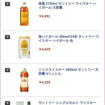
5kg 長野県産 令和7年産
角瓶 2700ml サントリー ウイスキー ハ
2
イボール 大容量
￥3,325
￥6,051
【在庫処分価格】ももたろう印 無洗米 5
3
kg 業務用 お米マイスターブレンド
角ハイボール 350ml×24本 サントリー ウ
3
イスキー ハイボール 缶
￥2,680
￥4,919
by Amazon あきたこまちブレンド 無洗
4
米 5kg
トリスウイスキー 4000ml サントリー 大
4
容量 4リットル
￥3,396
￥4,329
新潟県産新之助 無洗米 5kg 令和7年産
5
サントリー シングルモルト ウイスキー
5