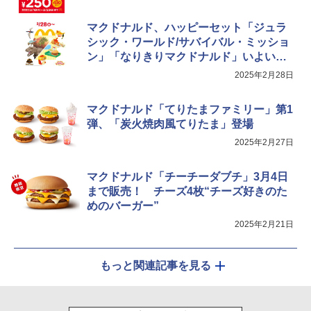
シャープ ウォーターオーブン ヘルシオ
マクドナルド、ハッピーセット「ジュラ
5
AX-XJ1-B ブラック 30L 2段調理 コンベ
シック・ワールド/サバイバル・ミッショ
クション トースト機能
ン」「なりきりマクドナルド」いよいよ
発売！
2025年2月28日
￥44,800
マクドナルド「てりたまファミリー」第1
弾、「炭火焼肉風てりたま」登場
2025年2月27日
マクドナルド「チーチーダブチ」3月4日
まで販売！ チーズ4枚“チーズ好きのた
めのバーガー”
2025年2月21日
もっと関連記事を見る