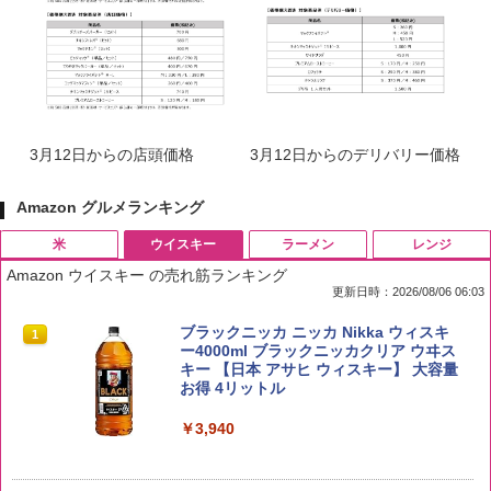
3月12日からの店頭価格
3月12日からのデリバリー価格
Amazon グルメランキング
米
ウイスキー
ラーメン
レンジ
Amazon ウイスキー の売れ筋ランキング
更新日時：2026/08/06 06:03
by Amazon 国産ブレンド米 精米 5kg
ブラックニッカ ニッカ Nikka ウィスキ
1
1
ー4000ml ブラックニッカクリア ウヰス
キー 【日本 アサヒ ウィスキー】 大容量
￥2,650
お得 4リットル
￥3,940
野沢農産 無洗米 青い流るる コシヒカリ
2