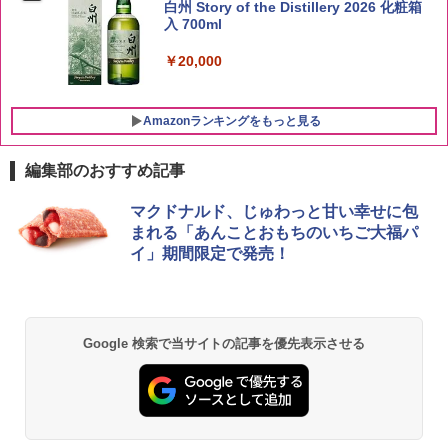
白州 Story of the Distillery 2026 化粧箱
￥4,536
入 700ml
￥20,000
Amazonランキングをもっと見る
編集部のおすすめ記事
チキンラーメン どんぶり 85g×12個 日清
シャープ 過熱水蒸気 オーブンレンジ 23
マクドナルド、じゅわっと甘い幸せに包
1
1
食品 インスタント カップ麺
L 1段調理 ブラック RE-WF232-B シンプ
まれる「あんことおもちのいちご大福パ
ル操作 コンパクト 一人暮らし 二人暮ら
イ」期間限定で発売！
し らくチン!（絶対湿度）センサー ノン
￥1,745
フライ調理 トースト スチームあたため
ワイドフラット庫内 簡単お手入れ
￥29,582
国分 tabete だし麺 千葉県産はまぐりだ
2
Google 検索で当サイトの記事を優先表示させる
し 塩らーめん 108g×10袋 保存食 備蓄
￥2,294
[山善] スチームオーブンレンジ 25L 一人
2
暮らし 二人暮らし フラットテーブル ス
チーム調理 自動メニュー19種搭載 角皿