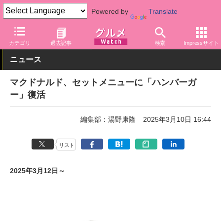
Powered by
Translate
グルメ Watch
店舗
ファストフード
マクドナルド
カテゴリ
過去記事
検索
Impressサイト
ニュース
マクドナルド、セットメニューに「ハンバーガ
ー」復活
編集部：湯野康隆
2025年3月10日 16:44
リスト
2025年3月12日～