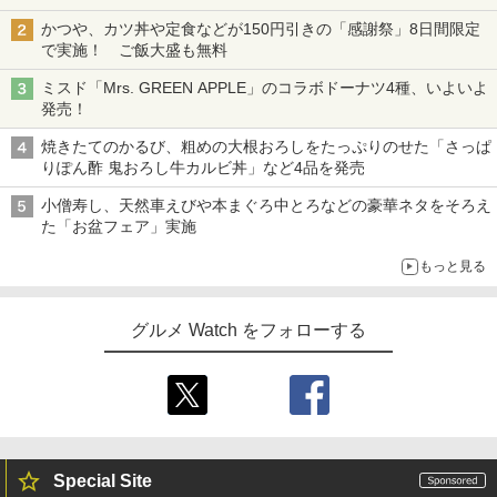
かつや、カツ丼や定食などが150円引きの「感謝祭」8日間限定
で実施！ ご飯大盛も無料
ミスド「Mrs. GREEN APPLE」のコラボドーナツ4種、いよいよ
発売！
焼きたてのかるび、粗めの大根おろしをたっぷりのせた「さっぱ
りぽん酢 鬼おろし牛カルビ丼」など4品を発売
小僧寿し、天然車えびや本まぐろ中とろなどの豪華ネタをそろえ
た「お盆フェア」実施
もっと見る
グルメ Watch をフォローする
Special Site