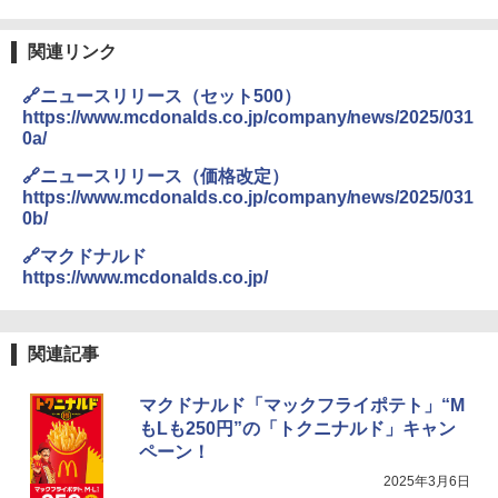
付き ブラック MRK-F250TSV(B)
【公式】ブタメン とんこつ味 35g×15個
3
￥19,990
関連リンク
| 業務用 夜食 カップラーメン ミニカップ
麺 小腹 インスタント アウトドアにも ロ
ーリングストック 大人買い おやつカン
🔗ニュースリリース（セット500）
パニー
https://www.mcdonalds.co.jp/company/news/2025/031
[山善] スチームオーブンレンジ 省エネ
3
0a/
高効率 15L 一人暮らし 二人暮らし スチ
￥1,288
ーム調理 フラットテーブル トースト機
🔗ニュースリリース（価格改定）
能 自動メニュー33種 簡単お手入れ ブラ
https://www.mcdonalds.co.jp/company/news/2025/031
ック YRZ-WF150TV(B)
0b/
カップヌードル カップヌードルPRO シ
4
￥26,800
ーフードヌードル 高たんぱく&低糖質 さ
🔗マクドナルド
らに塩分控えめ 78g×12個
https://www.mcdonalds.co.jp/
￥2,989
TOSHIBA(東芝) スチームオーブンレン
4
ジ 石窯ドーム ER-D80A(K) ブラック 25
関連記事
0℃ 1段調理 フラットテーブル 電子レン
ジ 赤外線センサー ノンフライ調理 簡単
マルちゃん マルちゃんZUBAAAN! 横浜
5
お手入れ 小型 新生活 一人暮らし 二人暮
マクドナルド「マックフライポテト」“M
家系醤油豚骨 3食パック 130g×3食
らし ファミリー
もLも250円”の「トクニナルド」キャン
￥467
ペーン！
￥34,546
2025年3月6日