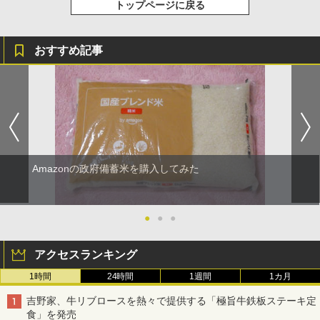
トップページに戻る
おすすめ記事
Amazonの政府備蓄米を購入してみた
●
●
●
アクセスランキング
1時間
24時間
1週間
1カ月
吉野家、牛リブロースを熱々で提供する「極旨牛鉄板ステーキ定
食」を発売