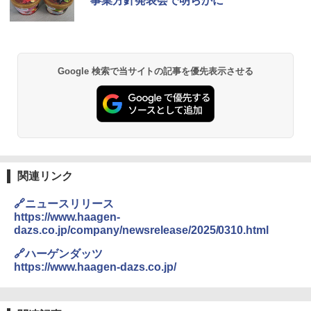
事業方針発表会で明らかに
プル操作 コンパクト 一人暮らし 二人暮
らし らくチン!（絶対湿度）センサー ノ
￥1,939
ンフライ調理 トースト スチームあたた
め ワイドフラット庫内 簡単お手入れ
￥29,192
Google 検索で当サイトの記事を優先表示させる
【公式】ブタメン とんこつ味 35g×15個
2
| 業務用 夜食 カップラーメン ミニカップ
麺 小腹 インスタント アウトドアにも ロ
ーリングストック 大人買い おやつカン
【セット買い】[山善] スチームオーブン
パニー
2
レンジ 25L 一人暮らし 二人暮らし フラ
ットテーブル スチーム調理 自動メニュ
￥1,451
ー19種搭載 角皿付き ブラック MRK-F25
0TSV(B) + 炊飯器 一人暮らし 5.5合 3種
関連リンク
類炊き分け機能 マイコン式 低温調理 無
洗米モード 保温 予約機能 ブラック AMR
国分 tabete だし麺 千葉県産はまぐりだ
3
C-10M(B)
🔗ニュースリリース
し 塩らーめん 108g×10袋 保存食 備蓄
https://www.haagen-
￥26,470
dazs.co.jp/company/newsrelease/2025/0310.html
￥2,323
🔗ハーゲンダッツ
https://www.haagen-dazs.co.jp/
[山善] スチームオーブンレンジ 省エネ
3
高効率 15L 一人暮らし 二人暮らし スチ
カップヌードル カップヌードルPRO シ
4
ーム調理 フラットテーブル トースト機
ーフードヌードル 高たんぱく&低糖質 さ