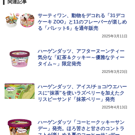
能 自動メニュー33種 簡単お手入れ ブラ
関連記事
らに塩分控えめ 78g×12個
ック YRZ-WF150TV(B)
￥2,989
サーティワン、動物をデコれる「31デコ
￥26,130
ケーキ ZOO」と11のフレーバーが楽しめ
る「パレット6」を通年販売
カップヌードル カップヌードルPRO し
2025年3月11日
5
TOSHIBA(東芝) スチームオーブンレン
4
ょうゆ 高たんぱく&低糖質 さらに塩分控
ジ 石窯ドーム ER-D80A(K) ブラック 25
えめ 75g×12個
0℃ 1段調理 フラットテーブル 電子レン
ハーゲンダッツ、アフターヌーンティー
ジ 赤外線センサー ノンフライ調理 簡単
気分な「紅茶＆クッキー～優雅なティー
￥3,103
お手入れ 小型 新生活 一人暮らし 二人暮
タイム～」限定発売
らし ファミリー
2025年3月23日
￥34,546
ハーゲンダッツ、アイス/チョコ/ウエハー
スに“抹茶”を使いラズベリーを加えたク
シャープ ウォーターオーブン ヘルシオ
5
リスピーサンド「抹茶ベリー」発売
AX-XJ1-B ブラック 30L 2段調理 コンベ
クション トースト機能
2025年4月13日
￥44,800
ハーゲンダッツ「コーヒークッキーサン
デー」発売。ほろ苦さと甘さのコントラ
ストが楽しめる夏のコーヒーサンデー