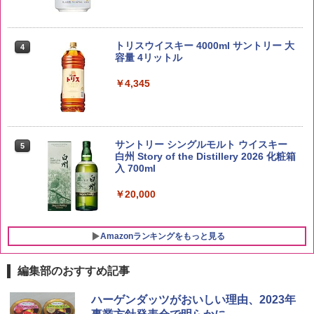
by Amazon あきたこまちブレンド 無洗
4
米 5kg
トリスウイスキー 4000ml サントリー 大
4
容量 4リットル
￥3,396
￥4,345
by Amazon 新潟県産 新潟のお米 無洗米
5
5kg
サントリー シングルモルト ウイスキー
5
白州 Story of the Distillery 2026 化粧箱
入 700ml
￥3,274
￥20,000
Amazonランキングをもっと見る
編集部のおすすめ記事
チキンラーメン どんぶり 85g×12個 日清
シャープ 過熱水蒸気 オーブンレンジ 23
ハーゲンダッツがおいしい理由、2023年
1
1
食品 インスタント カップ麺
L 1段調理 ホワイト RE-WF232-W シン