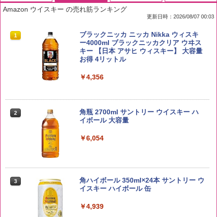
Amazon ウイスキー の売れ筋ランキング
更新日時：2026/08/07 00:03
by Amazon 国産ブレンド米 精米 5kg
ブラックニッカ ニッカ Nikka ウィスキ
1
1
ー4000ml ブラックニッカクリア ウヰス
キー 【日本 アサヒ ウィスキー】 大容量
￥2,650
お得 4リットル
￥4,356
野沢農産 無洗米 青い流るる コシヒカリ
2
5kg 長野県産 令和7年産
角瓶 2700ml サントリー ウイスキー ハ
2
イボール 大容量
￥3,980
￥6,054
【在庫処分価格】ももたろう印 無洗米 5
3
kg 業務用 お米マイスターブレンド
角ハイボール 350ml×24本 サントリー ウ
3
イスキー ハイボール 缶
￥2,680
￥4,939