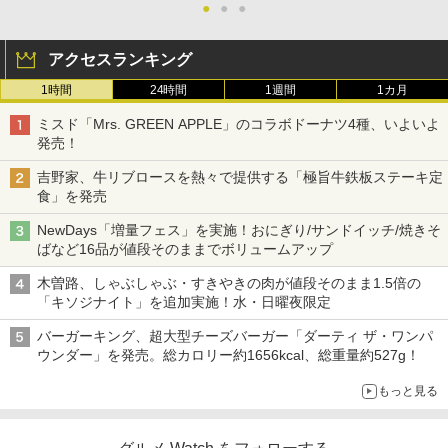
●
●
●
アクセスランキング
1時間
24時間
1週間
1カ月
ミスド「Mrs. GREEN APPLE」のコラボドーナツ4種、いよいよ
発売！
吉野家、牛リブロースを熱々で提供する「極旨牛鉄板ステーキ定
食」を発売
NewDays「増量フェス」を実施！おにぎり/サンドイッチ/焼きそ
ばなど16品が値段そのままでボリュームアップ
木曽路、しゃぶしゃぶ・すきやきの肉が値段そのまま1.5倍の
「キソジナイト」を追加実施！水・日曜夜限定
バーガーキング、超大型チーズバーガー「ダーティ ザ・ワンパ
ウンダー」を発売。総カロリー約1656kcal、総重量約527g！
もっと見る