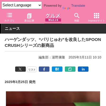
Powered by
Translate
グルメ Watch
菓子・スイーツ
アイスクリーム
カテゴリ
過去記事
検索
Impressサイト
ニュース
ハーゲンダッツ、“パリじゅわ”を改良したSPOON
CRUSHシリーズの新商品
編集部：湯野康隆
2025年3月11日 10:10
リスト
2025年3月25日 発売