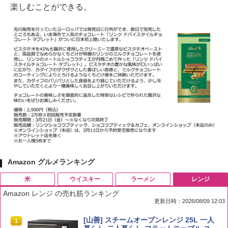
楽しむことができる。
Amazon グルメランキング
米
ウイスキー
ラーメン
レンジ
Amazon レンジ の売れ筋ランキング
更新日時：2026/08/09 12:03
by Amazon 国産ブレンド米 精米 5kg
ブラックニッカ ニッカ Nikka ウィスキ
チキンラーメン どんぶり 85g×12個 日清
[山善] スチームオーブンレンジ 25L 一人
1
1
1
1