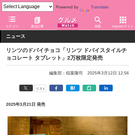
Powered by
Translate
グルメ Watch
菓子・スイーツ
チョコレート
カテゴリ
過去記事
検索
Impressサイト
ニュース
リンツのドバイチョコ「リンツ ドバイスタイルチ
ョコレート タブレット」2万枚限定発売
編集部：稲葉隆司
2025年3月12日 12:56
リスト
2025年3月21日 発売