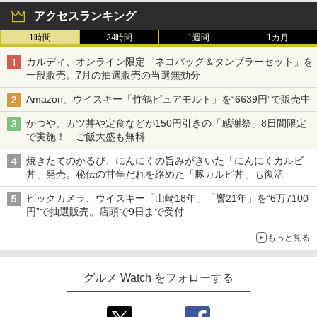
アクセスランキング
1時間
24時間
1週間
1カ月
カルディ、オンライン限定「ネコバッグ＆タンブラーセット」を
一般販売。7月の抽選販売の当選無効分
Amazon、ウイスキー「竹鶴ピュアモルト」を“6639円”で販売中
かつや、カツ丼や定食などが150円引きの「感謝祭」8日間限定
で実施！ ご飯大盛も無料
焼きたてのかるび、にんにくの旨みがきいた「にんにくカルビ
丼」発売。秘伝の甘辛だれを絡めた「豚カルビ丼」も復活
ビックカメラ、ウイスキー「山崎18年」「響21年」を“6万7100
円”で抽選販売。店頭で9日まで受付
もっと見る
グルメ Watch をフォローする