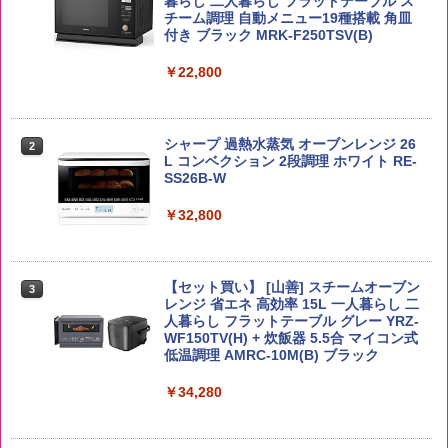
ー4000ml ブラックニッカクリア ウヰス
食品 インスタント カップ麺
暮らし 二人暮らし フラットテーブル ス
キー 【日本 アサヒ ウィスキー】 大容量
チーム調理 自動メニュー19種搭載 角皿
￥2,650
お得 4リットル
付き ブラック MRK-F250TSV(B)
￥1,939
￥4,327
￥22,800
【公式】ブタメン とんこつ味 35g×15個
2
新潟ケンベイ【精米】新潟県産にじのき
2
| 業務用 夜食 カップラーメン ミニカップ
らめき 5kg 令和7年産
角瓶 2700ml サントリー ウイスキー ハ
シャープ 過熱水蒸気 オーブンレンジ 26
麺 小腹 インスタント アウトドアにも ロ
2
2
イボール 大容量
L コンベクション 2段調理 ホワイト RE-
ーリングストック 大人買い おやつカン
SS26B-W
￥5,809
パニー
￥6,055
￥32,800
￥1,288
by Amazon あきたこまちブレンド 無洗
3
米 5kg
角ハイボール 350ml×24本 サントリー ウ
【セット買い】 [山善] スチームオーブン
3
カップヌードル カップヌードルPRO シ
3
3
イスキー ハイボール 缶
レンジ 省エネ 高効率 15L 一人暮らし 二
ーフードヌードル 高たんぱく&低糖質 さ
￥3,396
人暮らし フラットテーブル グレー YRZ-
らに塩分控えめ 78g×12個
WF150TV(H) + 炊飯器 5.5合 マイコン式
￥4,927
低温調理 AMRC-10M(B) ブラック
￥2,698
￥34,280
野沢農産 無洗米 青い流るる コシヒカリ
4
5kg 長野県産 令和7年産
【数量限定】竹鶴ピュアモルト700ml ア
4
国分 tabete だし麺 千葉県産はまぐりだ
4
サヒ [ ウイスキー 日本 700ml ]【中元 ギ