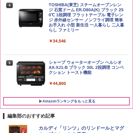
し 塩らーめん 108g×10袋 保存食 備蓄
フト プレゼント 贈り物に】
￥3,980
TOSHIBA(東芝) スチームオーブンレン
4
ジ 石窯ドーム ER-D80A(K) ブラック 25
￥2,323
￥6,783
0℃ 1段調理 フラットテーブル 電子レン
ジ 赤外線センサー ノンフライ調理 簡単
お手入れ 小型 新生活 一人暮らし 二人暮
【在庫処分価格】ももたろう印 無洗米 5
らし ファミリー
5
kg 業務用 お米マイスターブレンド
サントリー シングルモルト ウイスキー
5
マルちゃん マルちゃんZUBAAAN! 横浜
5
白州 Story of the Distillery 2026 化粧箱
￥34,546
家系醤油豚骨 3食パック 130g×3食
￥2,680
入 700ml
￥341
￥20,000
シャープ ウォーターオーブン ヘルシオ
5
AX-XJ1-B ブラック 30L 2段調理 コンベ
クション トースト機能
￥44,800
Amazonランキングをもっと見る
編集部のおすすめ記事
カルディ「リンツ」のリンドールとマグ