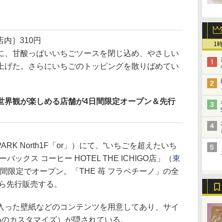
店内］310円
1
、甘酸っぱいいちごソースを閉じ込め、やさしい
上げた。さらにいちごのトッピングを散りばめてい
S」の世界観が楽しめる店舗が4日間限定オープン＆先行
 PARK North1F「or」）にて、“いちごを超えたいち
ックス コーヒー HOTEL THE ICHIGO店」（
東
間限定でオープン。「THE 苺 フラペチーノ」の全
から先行販売する。
った壁紙などのコンテンツを用意してあり、サイ
めのカスタマイズ）が隠されている。