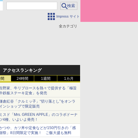
Impress サイト
全カテゴリ
アクセスランキング
時間
24時間
1週間
1カ月
吉野家、牛リブロースを熱々で提供する「極旨
牛鉄板ステーキ定食」を発売
鎌倉紅谷「クルミッ子」“切り落とし”をオンラ
インショップで限定販売
ミスド「Mrs. GREEN APPLE」のコラボドーナ
ツ4種、いよいよ発売！
かつや、カツ丼や定食などが150円引きの「感
謝祭」8日間限定で実施！ ご飯大盛も無料