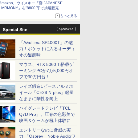
Amazon、ウイスキー「響 JAPANESE
HARMONY」を“8800円”で抽選販売
もっと見る
Special Site
「A&ultima SP4000T」の魅
力！ポケットに入るオーディ
オの醍醐味
マウス、RTX 5060 Ti搭載ゲ
ーミングPCが7万5,000円オ
フで30万円台！
レイズ鍛造1ピースアルミホ
イール「CE28 N-plus」軽量
なままに剛性を向上
ハイグレードテレビ「TCL
Q7D Pro」。圧巻の色彩美で
映画＆ゲームが極上体験に
エントリーなのに脅威の実
力!「Osprey」Noble Audioワ