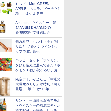
ミスド「Mrs. GREEN
APPLE」のコラボドーナツ4
種、いよいよ発売！
Amazon、ウイスキー「響
JAPANESE HARMONY」
を“8800円”で抽選販売
鎌倉紅谷「クルミッ子」“切
り落とし”をオンラインショ
ップで限定販売
ハッピーセット「ポケモン」
をひと足先に遊んでみた！ポ
ケモン30種が勢ぞろい、おも
ちゃ同士でパネルの付け替え
限定ボトルが当たる「幸運の
もできる
大還元みくじ」が特別企画で
登場。1等「白州18年
LIMITED EDITION」2等「白
州12年」
サントリー山崎蒸溜所でモル
トウイスキーの熟成に使った
樽で貯蔵した梅酒「リッチア