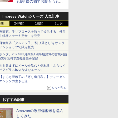
も約4倍の麺でお腹も心もい
っぱい！
Impress Watchシリーズ 人気記事
時間
24時間
1週間
1カ月
吉野家、牛リブロースを熱々で提供する「極旨
牛鉄板ステーキ定食」を発売
鎌倉紅谷「クルミッ子」“切り落とし”をオンラ
インショップで限定販売
ホンダ、2027年3月期第1四半期決算の営業利益
5307億円で過去最高を記録
水を飲まずにビールを飲むと倒れる「ふらつく
ビアグラスbyよなよなエール」
【まるも亜希子の「寄り道日和」】ディーゼル
エンジンの生きる道
もっと見る
おすすめ記事
Amazonの政府備蓄米を購入
してみた