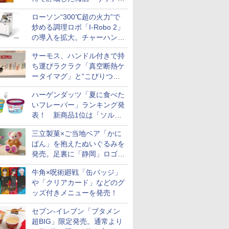
ンバースモーキー2026」限
ローソン“300℃超の火力”で
定発売
炒める調理ロボ「I-Robo 2」
の導入を拡大。チャーハンや
焼きそばをできたて提供
サーモス、ハンドル付きで持
ち運びラクラク「真空断熱ケ
ータイマグ」と“こびりつき
にくさ2倍”のフライパンを発
ハーゲンダッツ「夏に食べた
売
いフレーバー」ランキング発
表！ 新商品1位は「ソルテ
ィキャラメル＆ピスタチオ」
三立製菓×ご当地ベア「かに
ぱん」を抱えたぬいぐるみを
発売。足裏に「静岡」ロゴや
キャラクターの刺繍も
牛角×呪術廻戦「缶バッジ」
や「クリアカード」などのグ
ッズ付きメニューを発売！
セブン-イレブン「ブタメン
超BIG」限定発売。通常より