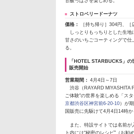
甘酸っぱさを楽しめる。
ストロベリードーナツ
価格：
［持ち帰り］304円、［
しっとりもっちりとした生地に
甘さのいちごコーティングで仕
る。
「HOTEL STARBUCK
販売開始
営業期間：
4月4日～7日
渋谷（RAYARD MIYASHITA
ご体験”の世界を楽しめる「スターバ
京都渋谷区神宮前6-20-10
）が期
国販売に先駆けて4月4日14時
また、特設サイトでは名前が入
ト内には“秘密のレシピ”（お勧