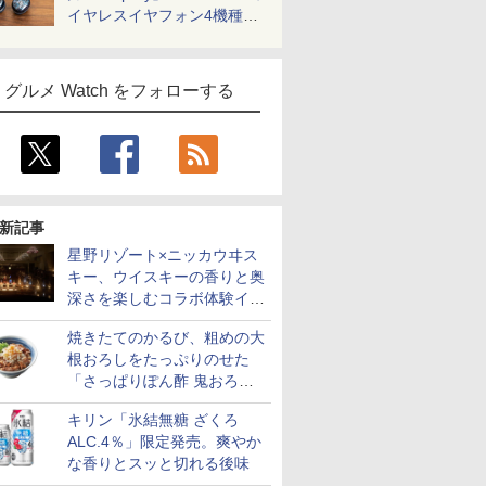
イヤレスイヤフォン4機種を
一気に聴く
グルメ Watch をフォローする
新記事
星野リゾート×ニッカウヰス
キー、ウイスキーの香りと奥
深さを楽しむコラボ体験イベ
ントをOMO5小樽で提供開始
焼きたてのかるび、粗めの大
根おろしをたっぷりのせた
「さっぱりぽん酢 鬼おろし
牛カルビ丼」など4品を発売
キリン「氷結無糖 ざくろ
ALC.4％」限定発売。爽やか
な香りとスッと切れる後味