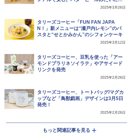
ジ 赤外線センサー ノンフライ調理 簡単
カップヌードル レギュラー 日清食品 カ
んなで白髭！
5
お手入れ 小型 新生活 一人暮らし 二人暮
2025年3月26日
ップ麺 78g×20個
らし ファミリー
￥3,213
タリーズコーヒー「FUN FAN JAPA
￥34,546
N！」新メニューは“瀬戸内レモン”のパ
スタと“せとかみかん”のシフォンケーキ
2025年3月12日
シャープ ウォーターオーブン ヘルシオ
5
AX-XJ1-B ブラック 30L 2段調理 コンベ
クション トースト機能
タリーズコーヒー、豆乳を使った「アー
モンドプラリネソイラテ」やアサイード
￥44,800
リンクを発売
2025年2月26日
タリーズコーヒー、トートバッグ/マグカ
ップなど「鳥獣戯画」デザインは3月5日
発売！
2025年2月26日
もっと関連記事を見る