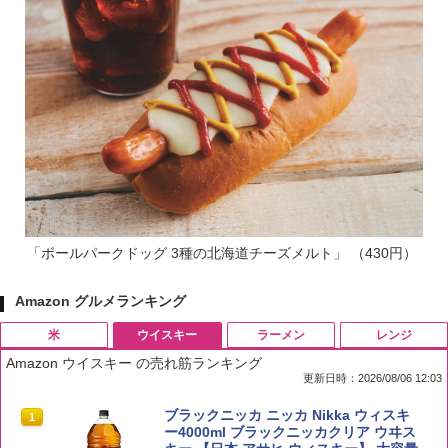
「ボールパークドッグ 3種の北海道チーズメルト」 （430円）
Amazon グルメランキング
米
ウイスキー
ラーメン
レンジ
Amazon ウイスキー の売れ筋ランキング
更新日時：2026/08/06 12:03
by Amazon 国産ブレンド米 精米 5kg
ブラックニッカ ニッカ Nikka ウィスキ
1
1
ー4000ml ブラックニッカクリア ウヰス