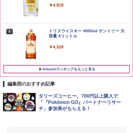
￥4,919
新潟県産新之助 無洗米 5kg 令和7年産
5
トリスウイスキー 4000ml サントリー 大
5
￥4,536
容量 4リットル
￥4,329
Amazonランキングをもっと見る
編集部のおすすめ記事
チキンラーメン どんぶり 85g×12個 日清
シャープ 過熱水蒸気 オーブンレンジ 23
タリーズコーヒー、700円以上購入で
1
1
食品 インスタント カップ麺
L 1段調理 ブラック RE-WF232-B シンプ
「『Pokémon GO』パートナーリサー
ル操作 コンパクト 一人暮らし 二人暮ら
チ」参加券がもらえる！
し らくチン!（絶対湿度）センサー ノン
￥1,745
フライ調理 トースト スチームあたため
ワイドフラット庫内 簡単お手入れ
￥29,582