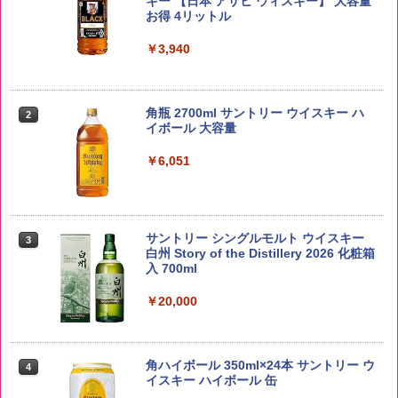
キー 【日本 アサヒ ウィスキー】 大容量
￥2,650
お得 4リットル
￥3,940
野沢農産 無洗米 青い流るる コシヒカリ
2
5kg 長野県産 令和7年産
角瓶 2700ml サントリー ウイスキー ハ
2
イボール 大容量
￥3,325
￥6,051
by Amazon あきたこまちブレンド 無洗
3
米 5kg
サントリー シングルモルト ウイスキー
3
白州 Story of the Distillery 2026 化粧箱
入 700ml
￥3,396
￥20,000
【在庫処分価格】ももたろう印 無洗米 5
4
kg 業務用 お米マイスターブレンド
角ハイボール 350ml×24本 サントリー ウ
4
イスキー ハイボール 缶
￥2,680