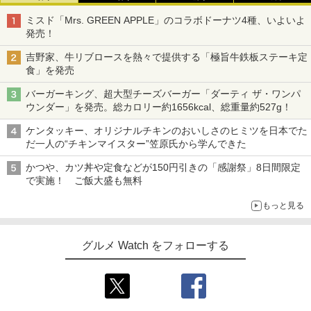
ミスド「Mrs. GREEN APPLE」のコラボドーナツ4種、いよいよ
発売！
吉野家、牛リブロースを熱々で提供する「極旨牛鉄板ステーキ定
食」を発売
バーガーキング、超大型チーズバーガー「ダーティ ザ・ワンパ
ウンダー」を発売。総カロリー約1656kcal、総重量約527g！
ケンタッキー、オリジナルチキンのおいしさのヒミツを日本でた
だ一人の“チキンマイスター”笠原氏から学んできた
かつや、カツ丼や定食などが150円引きの「感謝祭」8日間限定
で実施！ ご飯大盛も無料
もっと見る
グルメ Watch をフォローする