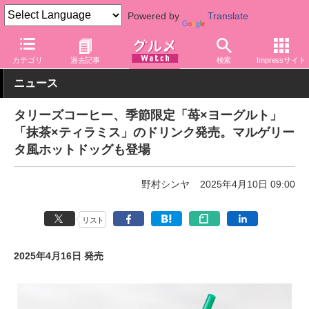
Powered by
Translate
グルメ Watch
店舗
カフェ
タリーズ
カテゴリ
過去記事
検索
Impressサイト
ニュース
タリーズコーヒー、季節限定「苺×ヨーグルト」
「抹茶×ティラミス」のドリンク発売。マルゲリー
タ風ホットドッグも登場
野村シンヤ
2025年4月10日 09:00
リスト
2025年4月16日 発売