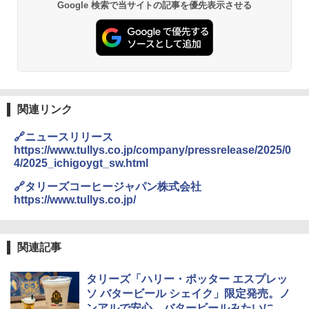
【公式】ブタメン とんこつ味 35g×15個
2
Google 検索で当サイトの記事を優先表示させる
| 業務用 夜食 カップラーメン ミニカップ
麺 小腹 インスタント アウトドアにも ロ
ーリングストック 大人買い おやつカン
[山善] スチームオーブンレンジ 25L 一人
パニー
2
暮らし 二人暮らし フラットテーブル ス
チーム調理 自動メニュー19種搭載 角皿
￥1,288
付き ブラック MRK-F250TSV(B)
￥19,990
関連リンク
国分 tabete だし麺 千葉県産はまぐりだ
3
し 塩らーめん 108g×10袋 保存食 備蓄
🔗ニュースリリース
https://www.tullys.co.jp/company/pressrelease/2025/0
[山善] スチームオーブンレンジ 省エネ
3
￥2,294
4/2025_ichigoygt_sw.html
高効率 15L 一人暮らし 二人暮らし スチ
ーム調理 フラットテーブル トースト機
🔗タリーズコーヒージャパン株式会社
能 自動メニュー33種 簡単お手入れ ブラ
https://www.tullys.co.jp/
ック YRZ-WF150TV(B)
カップヌードル カップヌードルPRO シ
4
￥26,800
ーフードヌードル 高たんぱく&低糖質 さ
らに塩分控えめ 78g×12個
関連記事
￥2,989
タリーズ「ハリー・ポッター エスプレッ
TOSHIBA(東芝) スチームオーブンレン
4
ジ 石窯ドーム ER-D80A(K) ブラック 25
ソ バタービール シェイク」限定発売。ノ
0℃ 1段調理 フラットテーブル 電子レン
ンアルで安心。バタービールみたいにみ