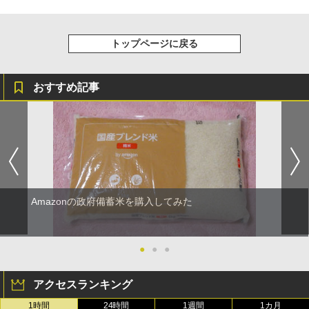
トップページに戻る
おすすめ記事
Amazonの政府備蓄米を購入してみた
●
●
●
アクセスランキング
1時間
24時間
1週間
1カ月