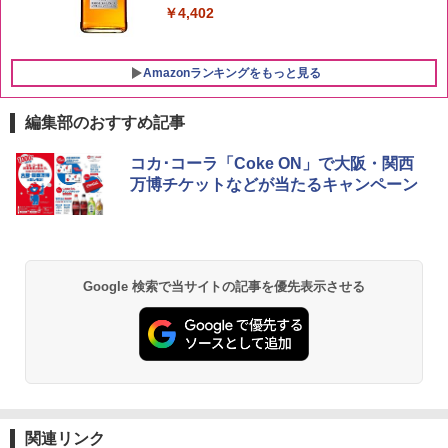
￥4,402
Amazonランキングをもっと見る
編集部のおすすめ記事
チキンラーメン どんぶり 85g×12個 日清
[山善] スチームオーブンレンジ 25L 一人
コカ･コーラ「Coke ON」で大阪・関西
1
1
食品 インスタント カップ麺
暮らし 二人暮らし フラットテーブル ス
万博チケットなどが当たるキャンペーン
チーム調理 自動メニュー19種搭載 角皿
付き ブラック MRK-F250TSV(B)
￥1,939
￥22,800
Google 検索で当サイトの記事を優先表示させる
【公式】ブタメン とんこつ味 35g×15個
2
| 業務用 夜食 カップラーメン ミニカップ
シャープ 過熱水蒸気 オーブンレンジ 23
麺 小腹 インスタント アウトドアにも ロ
2
L 1段調理 ブラック RE-WF232-B シンプ
ーリングストック 大人買い おやつカン
ル操作 コンパクト 一人暮らし 二人暮ら
パニー
し らくチン!（絶対湿度）センサー ノン
フライ調理 トースト スチームあたため
￥1,451
ワイドフラット庫内 簡単お手入れ
関連リンク
￥29,480