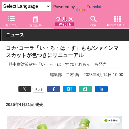
Powered by
Translate
グルメ Watch
メーカー
飲料・アルコール
コカ・コーラ
カテゴリ
過去記事
検索
Impressサイト
ニュース
コカ･コーラ「い・ろ・は・す」もも/シャインマ
スカットが色つきにリニューアル
熱中症対策飲料「い・ろ・は・す 塩とれもん」も発売
編集部：二村 茜
2025年4月14日 10:00
リスト
2025年4月21日 発売