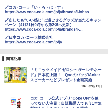
カップヌードル カップヌードルPRO シ
3
🔗コカ･コーラ「い・ろ・は・す」
ーフードヌードル 高たんぱく&低糖質 さ
https://www.coca-cola.com/jp/ja/brands/i-lohas
らに塩分控えめ 78g×12個
[山善] スチームオーブンレンジ 省エネ
3
🔗あしたも“いい感じ”に過ごせるグッズが当たるキャン
高効率 15L 一人暮らし 二人暮らし スチ
￥3,248
ペーン（4月21日0時から第2弾へ更新）
ーム調理 フラットテーブル トースト機
能 自動メニュー33種 簡単お手入れ ブラ
https://www.coca-cola.com/jp/ja/brands/i-
ック YRZ-WF150TV(B)
lohas/sustaina2025
🔗日本コカ･コーラ株式会社
国分 tabete だし麺 千葉県産はまぐりだ
4
￥26,130
https://www.coca-cola.com/jp/ja
し 塩らーめん 108g×10袋 保存食 備蓄
￥2,323
関連記事
TOSHIBA(東芝) スチームオーブンレン
4
ジ 石窯ドーム ER-D80A(K) ブラック 25
0℃ 1段調理 フラットテーブル 電子レン
「ミニッツメイド ゼロシュガー レモネー
ジ 赤外線センサー ノンフライ調理 簡単
カップヌードル レギュラー 日清食品 カ
5
ド」日本初上陸！ Qooのバッグ/Anker
お手入れ 小型 新生活 一人暮らし 二人暮
ップ麺 78g×20個
らし ファミリー
スピーカーなどプレゼント企画実施
￥3,475
2025年3月19日
￥34,546
コカ･コーラ公式アプリ“Coke ON”を使
ってない人注目！自販機購入でもう1本無
シャープ ウォーターオーブン ヘルシオ
5