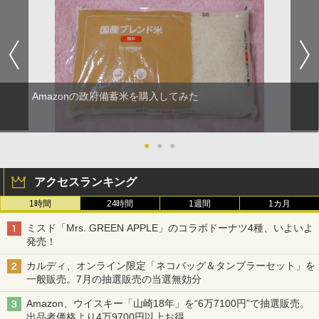
Amazonの政府備蓄米を購入してみた
●
●
●
アクセスランキング
1時間
24時間
1週間
1カ月
ミスド「Mrs. GREEN APPLE」のコラボドーナツ4種、いよいよ
発売！
カルディ、オンライン限定「ネコバッグ＆タンブラーセット」を
一般販売。7月の抽選販売の当選無効分
Amazon、ウイスキー「山崎18年」を“6万7100円”で抽選販売。
出品者価格より4万9700円以上お得