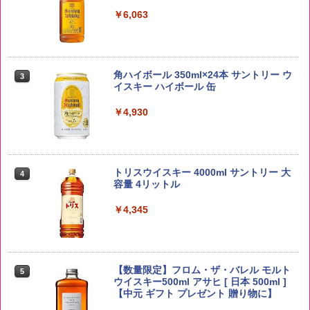
￥3,980
￥6,063
【在庫処分価格】ももたろう印 無洗米 5
3
kg 業務用 お米マイスターブレンド
角ハイボール 350ml×24本 サントリー ウ
3
イスキー ハイボール 缶
￥2,680
￥4,930
by Amazon あきたこまちブレンド 無洗
4
米 5kg
トリスウイスキー 4000ml サントリー 大
4
容量 4リットル
￥3,396
￥4,345
by Amazon 新潟県産 新潟のお米 無洗米
5
5kg
【数量限定】フロム・ザ・バレル モルト
5
ウイスキー500ml アサヒ [ 日本 500ml ]
【中元 ギフト プレゼント 贈り物に】
￥3,274