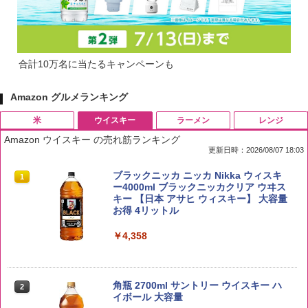
合計10万名に当たるキャンペーンも
Amazon グルメランキング
米
ウイスキー
ラーメン
レンジ
Amazon ウイスキー の売れ筋ランキング
更新日時：2026/08/07 18:03
by Amazon 国産ブレンド米 精米 5kg
ブラックニッカ ニッカ Nikka ウィスキ
1
1
ー4000ml ブラックニッカクリア ウヰス
キー 【日本 アサヒ ウィスキー】 大容量
￥2,650
お得 4リットル
￥4,358
野沢農産 無洗米 青い流るる コシヒカリ
2
5kg 長野県産 令和7年産
角瓶 2700ml サントリー ウイスキー ハ
2
イボール 大容量