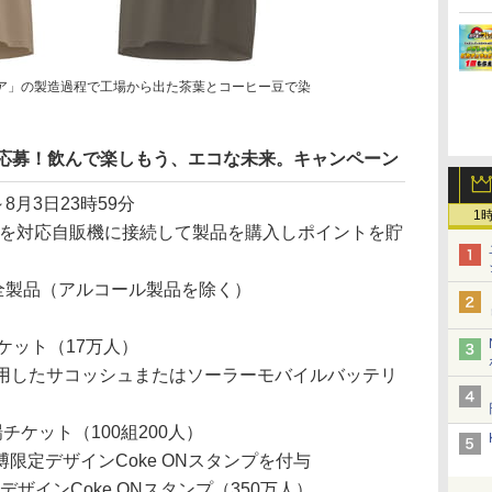
ア」の製造過程で工場から出た茶葉とコーヒー豆で染
って応募！飲んで楽しもう、エコな未来。キャンペーン
～8月3日23時59分
1
プリを対応自販機に接続して製品を購入しポイントを貯
全製品（アルコール製品を除く）
チケット（17万人）
使用したサコッシュまたはソーラーモバイルバッテリ
チケット（100組200人）
限定デザインCoke ONスタンプを付与
ザインCoke ONスタンプ（350万人）