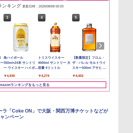
筋ランキング
更新日時：2026/08/08 00:03
3
3
4
4
5
5
6
6
い流
リ
【在庫処分価格】もも
角ハイボール
by Amazon 新潟県産
トリスウイスキー
by Amazon あきたこ
【数量限定】フロム・
フクテイライ
サントリー 
 長
ボー
たろう印 無洗米 5kg 業
350ml×24本 サントリ
新潟のお米 無洗米 5kg
4000ml サントリー 大
まちブレンド 無洗米
ザ・バレル モルトウイ
米】北東北産 
ルト ウイスキ
務用 お米マイスターブ
ー ウイスキー ハイボー
容量 4リットル
5kg
スキー500ml アサヒ [
あきたこまち 
Story of the D
￥3,274
レンド
ル 缶
日本 500ml ]【中元 ギ
産 (5kg)
2026 化粧箱入 
￥2,680
￥4,930
￥4,274
￥3,396
￥4,402
￥3,300
￥19,860
フト プレゼント 贈り
物に】
mazonランキングをもっと見る
3
3
4
4
5
5
6
6
ーラ「Coke ON」で大阪・関西万博チケットなどが
ャンペーン