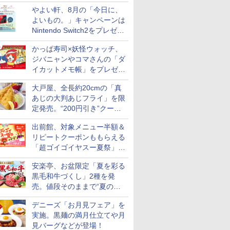
プと2500円相当のチケット
やよい軒、8月の「今日に、
付き
よいもの。」キャンペーンは
Nintendo Switch2をプレゼン
ト
かっぱ寿司×妖怪ウォッチ、
ジバニャンやコマさんの「ダ
イカットメモ帳」をプレゼン
ト
大戸屋、全長約20cmの「真
あじの大判あじフライ」を限
定発売。“200円引き”クーポ
ンも配信
出前館、対象メニュー半額＆
リピートクーポンももらえる
「超ゴイゴイヤスー夏祭」を
実施
安楽亭、お盆限定「夏を彩る
黒毛和牛づくし」2種を発
売。値段そのままで“夏の巻
き野菜”付き
デニーズ「お月見フェア」を
実施。黒麺の満月仕立てや月
見バーグなどが登場！