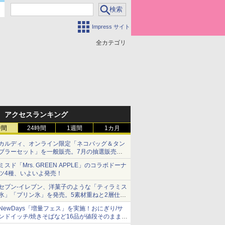
Impress サイト
全カテゴリ
アクセスランキング
時間
24時間
1週間
1カ月
カルディ、オンライン限定「ネコバッグ＆タン
ブラーセット」を一般販売。7月の抽選販売の
当選無効分
ミスド「Mrs. GREEN APPLE」のコラボドーナ
ツ4種、いよいよ発売！
セブン-イレブン、洋菓子のような「ティラミス
氷」「プリン氷」を発売。5素材重ねと2層仕立
ての濃厚な味わい
NewDays「増量フェス」を実施！おにぎり/サ
ンドイッチ/焼きそばなど16品が値段そのままで
ボリュームアップ