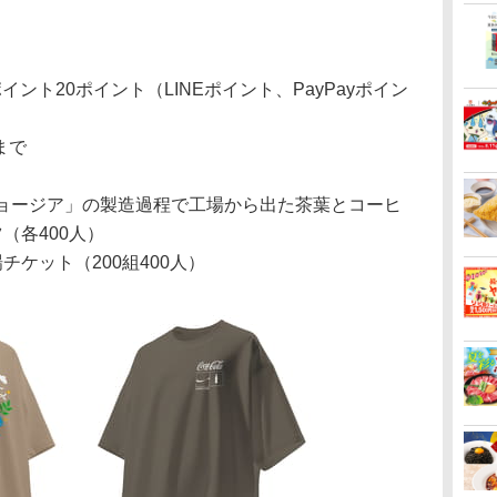
ント20ポイント（LINEポイント、PayPayポイン
）
まで
ジョージア」の製造過程で工場から出た茶葉とコーヒ
（各400人）
チケット（200組400人）