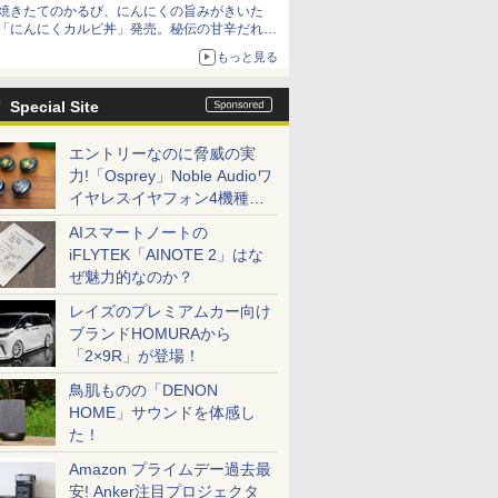
焼きたてのかるび、にんにくの旨みがきいた
「にんにくカルビ丼」発売。秘伝の甘辛だれを
絡めた「豚カルビ丼」も復活
もっと見る
Special Site
エントリーなのに脅威の実
力!「Osprey」Noble Audioワ
イヤレスイヤフォン4機種を
一気に聴く
AIスマートノートの
iFLYTEK「AINOTE 2」はな
ぜ魅力的なのか？
レイズのプレミアムカー向け
ブランドHOMURAから
「2×9R」が登場！
鳥肌ものの「DENON
HOME」サウンドを体感し
た！
Amazon プライムデー過去最
安! Anker注目プロジェクタ