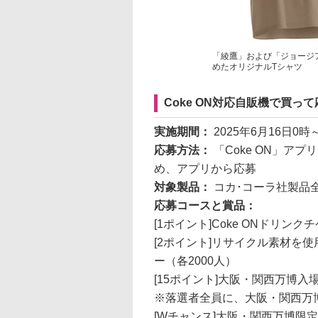
「綾鷹」および「ジョージ
めたオリジナルTシャツ
Coke ON対応自販機で買
実施期間：
2025年6月16日0時
応募方法：
「Coke ON」ア
め、アプリから応募
対象製品：
コカ･コーラ社製品
応募コースと賞品：
[1ポイント]Coke ONドリンク
[2ポイント]リサイクル素材を
ー（各2000人）
[15ポイント]大阪・関西万博入場
※落選者全員に、大阪・関西万博
[Wチャンス]大阪・関西万博限定デ