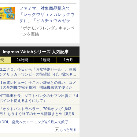
ファミマ、対象商品購入で
「レックウザ（メガレックウ
ザ）」「ピカチュウ＆ゼラオ
ラ」のフレンダピックがもら
「ポケモンフレンダ」キャンペ
える！
ーンを実施
Impress Watchシリーズ 人気記事
時間
24時間
1週間
1カ月
ユニクロ、今日から「お盆特別セール」。涼感
シアサッカーワンピース待望値下げ、撥水ギア
ショーツは1990円に
【家電レビュー】手ごわい雑草との戦い、コメ
リの草刈機で完全勝利 掃除機感覚で使えた
NTT島田社長、ソフトバンクのセブン出資に「d
ポイント使えるようにして」
「オクトパストラベラー」70%オフで1,643
円！ もうすぐ終了のセール情報まとめ【8月8日
更新】
KDDI、楽天へのローミングを9月末で終了
ニンテンドーeショップでは「大神 絶景版」が
67%オフで990円
もっと見る