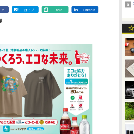
ェア
はてブ
note
LinkedIn
弾