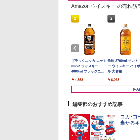
Amazon ウイスキー の売れ
10
10
1
1
2
2
ケンベイ【精米】
ビーム 4000ml サ
新米予約 令和8年産
ブラックニッカ ウイス
by Amazon 国産ブレ
ブラックニッカ ニッカ
野沢農産 無洗米 青
角瓶 2700ml サント
県産にじのきらめ
リー バーボン ウ
【家計お助け米】米
キー4000ml ブラック
ンド米 精米 5kg
Nikka ウィスキー
るる コシヒカリ 5kg
ー ウイスキー ハイ
5kg 令和7年産
キー アメリカ合衆
10kg 令和8年産 秋田県
ニッカ リッチブレンド
4000ml ブラックニッ
野県産 令和7年産
ル 大容量
￥2,650
大容量 4リットル
産 あきたこまち 厳選
【ウイスキー 日本】
カクリア ウヰスキー
056
177
￥5,780
￥6,359
￥4,358
￥3,980
￥6,063
米 単一原料米100％ 白
【日本 アサヒ ウィスキ
米 (5kg×2袋)
ー】 大容量 お得 4リッ
A
トル
編集部のおすすめ記事
10
10
1
1
2
2
コカ･コ
当たるキ