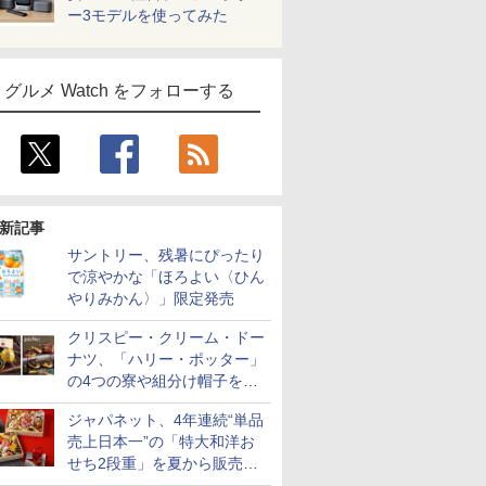
ー3モデルを使ってみた
グルメ Watch をフォローする
新記事
サントリー、残暑にぴったり
で涼やかな「ほろよい〈ひん
やりみかん〉」限定発売
クリスピー・クリーム・ドー
ナツ、「ハリー・ポッター」
の4つの寮や組分け帽子をイ
メージしたドーナツなど発売
ジャパネット、4年連続“単品
売上日本一”の「特大和洋お
せち2段重」を夏から販売。
73品・年越しそば付き