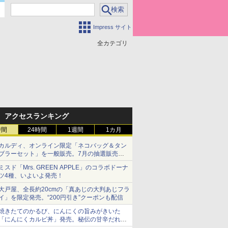
Impress サイト
全カテゴリ
アクセスランキング
時間
24時間
1週間
1カ月
カルディ、オンライン限定「ネコバッグ＆タン
ブラーセット」を一般販売。7月の抽選販売の
当選無効分
ミスド「Mrs. GREEN APPLE」のコラボドーナ
ツ4種、いよいよ発売！
大戸屋、全長約20cmの「真あじの大判あじフラ
イ」を限定発売。“200円引き”クーポンも配信
焼きたてのかるび、にんにくの旨みがきいた
「にんにくカルビ丼」発売。秘伝の甘辛だれを
絡めた「豚カルビ丼」も復活