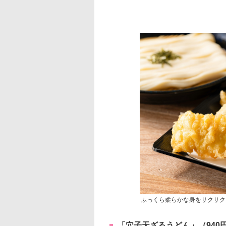
ふっくら柔らかな身をサクサク
「穴子天ざるうどん」（940