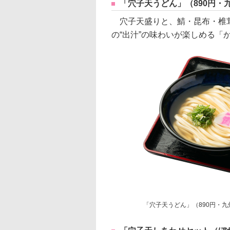
「穴子天うどん」（890円・
穴子天盛りと、鯖・昆布・椎茸
の“出汁”の味わいが楽しめる「
「穴子天うどん」（890円・九