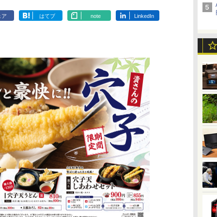
ェア
はてブ
note
LinkedIn