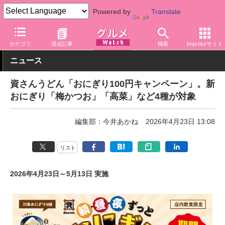
Powered by
Translate
グルメ Watch
食品
弁当・惣菜
カテゴリ
過去記事
検索
Impressサイト
ニュース
資さんうどん「おにぎり100円キャンペーン」。新
おにぎり「梅かつお」「高菜」など4種が対象
編集部：今井あかね
2026年4月23日 13:08
リスト
2026年4月23日～5月13日 実施