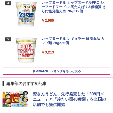
kg 業務用 お米マイスターブレンド
角ハイボール 350ml×24本 サントリー ウ
カップヌードル カップヌードルPRO シ
4
4
イスキー ハイボール 缶
ーフードヌードル 高たんぱく&低糖質 さ
￥2,680
らに塩分控えめ 78g×12個
￥4,919
￥2,989
新潟県産新之助 無洗米 5kg 令和7年産
5
トリスウイスキー 4000ml サントリー 大
5
カップヌードル レギュラー 日清食品 カ
5
￥4,536
容量 4リットル
ップ麺 78g×20個
￥4,329
￥3,213
Amazonランキングをもっと見る
編集部のおすすめ記事
シャープ 過熱水蒸気 オーブンレンジ 23
資さんうどん、先行発売した「399円メ
1
L 1段調理 ブラック RE-WF232-B シンプ
ニュー」と「冷たい麺48種類」を全国の
ル操作 コンパクト 一人暮らし 二人暮ら
店舗でも提供開始
し らくチン!（絶対湿度）センサー ノン
フライ調理 トースト スチームあたため