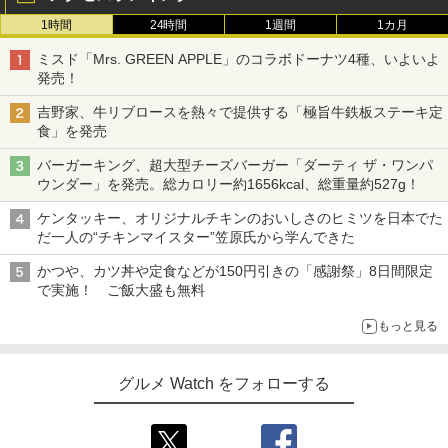
1時間
24時間
1週間
1カ月
ミスド「Mrs. GREEN APPLE」のコラボドーナツ4種、いよいよ
発売！
吉野家、牛リブロースを熱々で提供する「極旨牛鉄板ステーキ定
食」を発売
バーガーキング、超大型チーズバーガー「ダーティ ザ・ワンパ
ウンダー」を発売。総カロリー約1656kcal、総重量約527g！
ケンタッキー、オリジナルチキンのおいしさのヒミツを日本でた
だ一人の“チキンマイスター”笠原氏から学んできた
かつや、カツ丼や定食などが150円引きの「感謝祭」8日間限定
で実施！ ご飯大盛も無料
もっと見る
グルメ Watch をフォローする