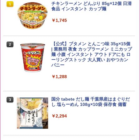
by Amazon 国産ブレンド米 精米 5kg
ブラックニッカ ニッカ Nikka ウィスキ
チキンラーメン どんぶり 85g×12個 日清
1
1
1
ー4000ml ブラックニッカクリア ウヰス
食品 インスタント カップ麺
キー 【日本 アサヒ ウィスキー】 大容量
￥2,650
お得 4リットル
￥1,745
￥3,940
【公式】ブタメン とんこつ味 35g×15個
2
野沢農産 無洗米 青い流るる コシヒカリ
2
| 業務用 夜食 カップラーメン ミニカップ
5kg 長野県産 令和7年産
角瓶 2700ml サントリー ウイスキー ハ
麺 小腹 インスタント アウトドアにも ロ
2
イボール 大容量
ーリングストック 大人買い おやつカン
￥3,325
パニー
￥6,051
￥1,288
by Amazon あきたこまちブレンド 無洗
3
米 5kg
サントリー シングルモルト ウイスキー
3
国分 tabete だし麺 千葉県産はまぐりだ
3
白州 Story of the Distillery 2026 化粧箱
し 塩らーめん 108g×10袋 保存食 備蓄
入 700ml
￥3,396
￥2,294
￥20,000
【在庫処分価格】ももたろう印 無洗米 5
4