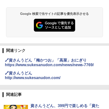
ワイドフラット庫内 簡単お手入れ
￥29,582
Google 検索で当サイトの記事を優先表示させる
[山善] スチームオーブンレンジ 25L 一人
2
暮らし 二人暮らし フラットテーブル ス
チーム調理 自動メニュー19種搭載 角皿
付き ブラック MRK-F250TSV(B)
￥19,990
関連リンク
🔗資さんうどん「梅かつお」「高菜」おにぎり
https://www.sukesanudon.com/news/news-7769/
[山善] スチームオーブンレンジ 省エネ
3
高効率 15L 一人暮らし 二人暮らし スチ
🔗資さんうどん
ーム調理 フラットテーブル トースト機
http://www.sukesanudon.com/
能 自動メニュー33種 簡単お手入れ ブラ
ック YRZ-WF150TV(B)
￥26,800
関連記事
資さんうどん、399円で楽しめる「資た