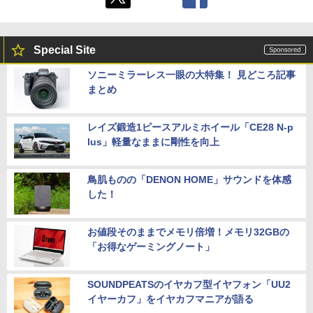
Special Site
ソニーミラーレス一眼の大特集！ 見どころ記事
まとめ
レイズ鍛造1ピースアルミホイール「CE28 N-p
lus」軽量なままに剛性を向上
鳥肌ものの「DENON HOME」サウンドを体感
した！
お値段そのままでメモリ倍増！メモリ32GBの
「お得なゲーミングノート」
SOUNDPEATSのイヤカフ型イヤフォン「UU2
イヤーカフ」をイヤカフマニアが語る