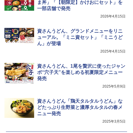
TOSHIBA(東芝) スチームオーブンレン
ま丼」「【朝限定】かけおにセット」を
4
ジ 石窯ドーム ER-D80A(K) ブラック 25
一部店舗で発売
0℃ 1段調理 フラットテーブル 電子レン
2026年4月15日
ジ 赤外線センサー ノンフライ調理 簡単
お手入れ 小型 新生活 一人暮らし 二人暮
らし ファミリー
資さんうどん、グランドメニューをリニ
ューアル。「ミニ資セット」「ミニうど
￥34,546
ん」が登場
2025年4月15日
シャープ ウォーターオーブン ヘルシオ
5
AX-XJ1-B ブラック 30L 2段調理 コンベ
資さんうどん、1尾を贅沢に使ったジャン
クション トースト機能
ボ“穴子天”を楽しめる初夏限定メニュー
発売
￥44,800
2025年5月9日
資さんうどん「鶏天タルタルうどん」な
どたっぷり生野菜と濃厚タルタルの春メ
ニュー発売
2025年3月5日