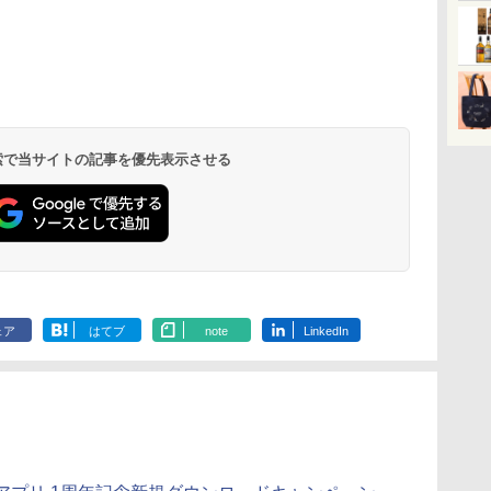
リ
ん
ブ
サントリー シングルモ
国分 tabete だし麺 千
[山善] スチームオーブ
角ハイボール
カップヌードル カップ
TOSHIBA(東芝) スチ
トリスウイスキー
カップヌードル レギュ
シャープ ウォーターオ
【数量限定】
マルちゃん 
パナソニック
ボー
業務
暮ら
ルト ウイスキー 白州
葉県産はまぐりだし 塩
ンレンジ 省エネ 高効率
350ml×24本 サントリ
ヌードルPRO シーフー
ームオーブンレンジ 石
4000ml サントリー 大
ラー 日清食品 カップ
ーブン ヘルシオ AX-
ザ・バレル 
ZUBAAAN!
レンジ スチー
メン
ット
Story of the Distillery
らーめん 108g×10袋 保
15L 一人暮らし 二人暮
ー ウイスキー ハイボ
ドヌードル 高たんぱく
窯ドーム ER-D80A(K)
容量 4リットル
麺 78g×20個
XJ1-B ブラック 30L 2
スキー500ml 
醤油豚骨 3食
ロ 最高峰モデル
イン
理
2026 化粧箱入 700ml
存食 備蓄
らし スチーム調理 フラ
ール 缶
&低糖質 さらに塩分控
ブラック 250℃ 1段調
段調理 コンベクション
日本 500ml 
130g×3食
段 おまかせグ
 検索で当サイトの記事を優先表示させる
￥20,000
￥2,294
￥26,800
￥4,919
￥2,989
￥34,546
￥4,329
￥3,213
￥44,800
￥4,402
￥467
￥119,198
に
載
ットテーブル トースト
えめ 78g×12個
理 フラットテーブル
トースト機能
フト プレゼン
細・64眼ス
ク
機能 自動メニュー33種
電子レンジ 赤外線セン
に】
サー 時短料理
パ
簡単お手入れ ブラック
サー ノンフライ調理
携 ブラック N
YRZ-WF150TV(B)
簡単お手入れ 小型 新
UBS10D-K
生活 一人暮らし 二人
暮らし ファミリー
ェア
はてブ
note
LinkedIn