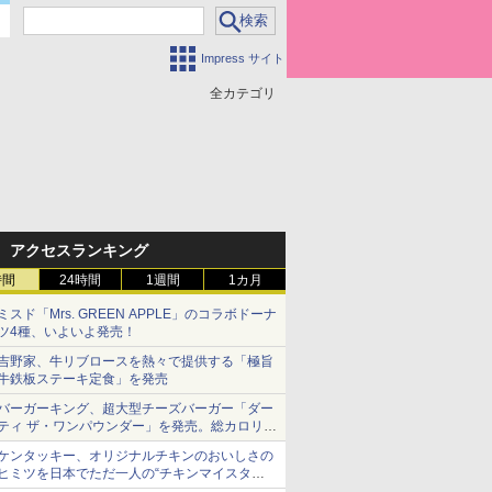
Impress サイト
全カテゴリ
アクセスランキング
時間
24時間
1週間
1カ月
ミスド「Mrs. GREEN APPLE」のコラボドーナ
ツ4種、いよいよ発売！
吉野家、牛リブロースを熱々で提供する「極旨
牛鉄板ステーキ定食」を発売
バーガーキング、超大型チーズバーガー「ダー
ティ ザ・ワンパウンダー」を発売。総カロリー
約1656kcal、総重量約527g！
ケンタッキー、オリジナルチキンのおいしさの
ヒミツを日本でただ一人の“チキンマイスタ
ー”笠原氏から学んできた