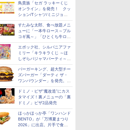
鳥貴族「セガ ラッキーくじ
オンライン」を発売！ クッ
ション/Tシャツ/ミニジョッ
キ/ステッカーなど全7賞
すたみな太郎、食べ放題メニ
ューに「一本牛ロース～プル
コギ風～」「ひとくち牛ロー
スステーキ」をお盆限定で追
エポック社、シルバニアファ
加
ミリー「キラキラくじ ～ほ
しぞらパジャマパーティ～」
を発売。人形/家具/建物など
バーガーキング、超大型チー
ズバーガー「ダーティ ザ・
ワンパウンダー」を発売。総
カロリー約1656kcal、総重量
ドミノ・ピザ“魔改造”にカス
約527g！
タマイズ！裏メニューの「裏
ドミノ」ピザ2品発売
ほっかほっか亭「ワンハンド
BENTO」が「万博夏まつり
2026」に出店。片手で食べ