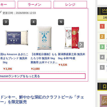
スキー
ラーメン
レンジ
グ
更新日時：2026/08/06 12:03
1
3
4
5
6
い流
by Amazon あきたこ
【在庫処分価格】もも
新潟県産新之助 無洗米
by Amazon
 長
まちブレンド 無洗米
たろう印 無洗米 5kg
5kg 令和7年産
新潟のお米 無洗
5kg
業務用 お米マイスター
￥4,536
￥3,274
ブレンド
￥3,396
￥2,680
mazonランキングをもっと見る
3
3
3
4
4
4
5
5
5
6
6
6
ドンキー、鮮やかな深紅のクラフトビール「チェ
ー」を限定販売