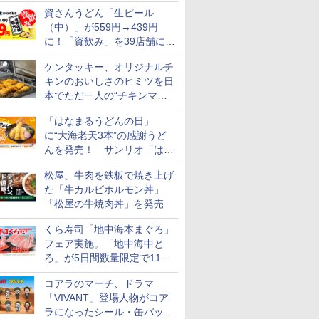
られる海苔弁や和牛きんぴら
資さんうどん「生ビール
を販売
（中）」が559円→439円
に！「資飲み」を39店舗に拡
大
ケンタッキー、オリジナルチ
キンのおいしさのヒミツを日
本でただ一人の“チキンマイ
スター”笠原氏から学んでき
「はなまるうどんの日」
た
に“大海老天3本”の感謝うど
んを発売！ サンリオ「はな
まるおばけ」のシール/キャ
松屋、牛肉を鉄板で焼き上げ
ンディなども
た「牛カルビホルモン丼」
「松屋の牛焼肉丼」を発売
くら寿司「地中海本まぐろ」
フェア実施。「地中海中と
ろ」が5日間数量限定で110
円！
コアラのマーチ、ドラマ
「VIVANT」登場人物がコア
ラになったシール・缶バッジ