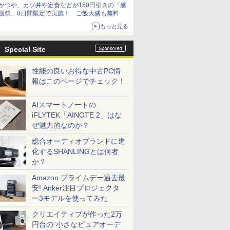
かつや、カツ丼や定食などが150円引きの「感
謝祭」8日間限定で実施！ ご飯大盛も無料
もっと見る
Special Site
性能の良いお得な中古PC情
報はこのページでチェック！
AIスマートノートの
iFLYTEK「AINOTE 2」はな
ぜ魅力的なのか？
総合オーディオブランドに進
化するSHANLINGとは何者
か？
Amazon プライムデー過去最
安! Anker注目プロジェクタ
ー3モデルを使ってみた
クリエイティブが作った2万
円台の“小さなピュアオーデ