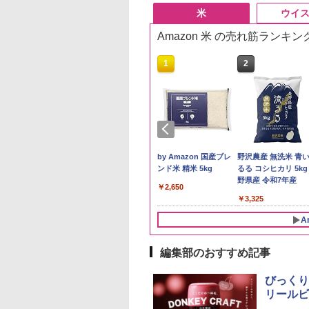
米
ウイ
Amazon 米 の売れ筋ランキン
10
1
2
5kg 新潟県産 コシ
新米予約 令和8年産
by Amazon 国産ブレ
野沢農産 無洗米 青
リ｜雪室保管・精
【家計お助け米】米
ンド米 精米 5kg
るる コシヒカリ 5kg
たて｜白く輝き 粒
10kg 令和8年産 秋田県
野県産 令和7年産
￥2,650
っかり 冷めてもお
産 あきたこまち 厳選
398
￥5,780
￥3,325
い お米 【やっぱ
米 単一原料米100％ 白
潟のこしひかり】
米 (5kg×2袋)
A
編集部のおすすめ記事
10
10
10
1
1
1
2
2
2
びっくり
リールビ