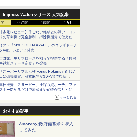
を発売
Impress Watchシリーズ 人気記事
時間
24時間
1週間
1カ月
7
8
9
10
【家電レビュー】手ごわい雑草との戦い、コメ
リの草刈機で完全勝利 掃除機感覚で使えた
ミスド「Mrs. GREEN APPLE」のコラボドーナ
ツ4種、いよいよ発売！
吉野家、牛リブロースを熱々で提供する「極旨
牛鉄板ステーキ定食」を発売
 新潟県産
by Amazon 秋田県産
フクテイライス【白
米 5kg 新潟県産 コシ
新米予約 
「スーパーリアル麻雀 Venus Returns」8月27
米 5kg
あきたこまち 無洗米
米】北東北産 お米 米
ヒカリ｜雪室保管・精
【家計お助
日に発売決定。脱衣麻雀が3D×VRで復活
5kg 令和7年産 産地精
あきたこまち 令和7年
米したて｜白く輝き 粒
10kg 令
発売から2週間は20%オフになるセールが実施
本日発売「スヌーピー」圧縮収納ポーチ。ファ
米
産 (5kg)
感しっかり 冷めてもお
産 あきた
￥3,497
￥3,300
￥4,398
￥5,780
スナー閉めるだけで着替えや荷物がスリムにま
いしい お米 【やっぱ
米 単一原料
とまる
り新潟のこしひかり】
米 (5kg×2
もっと見る
おすすめ記事
7
7
7
8
8
8
9
9
9
10
10
10
Amazonの政府備蓄米を購入
してみた