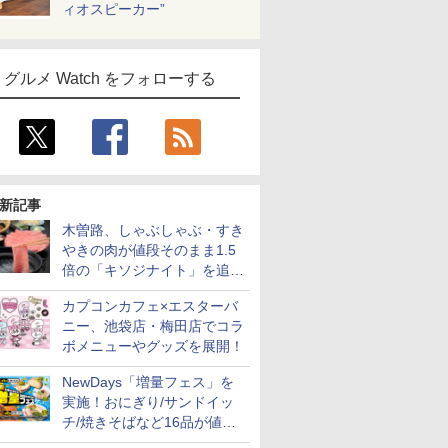
ィオスピーカー”
グルメ Watch をフォローする
新記事
木曽路、しゃぶしゃぶ・すき
やきの肉が値段そのまま1.5
倍の「キソジナイト」を追加
実施！水・日曜夜限定
カプコンカフェ×エスターバ
ニー、池袋店・梅田店でコラ
ボメニューやグッズを展開！
NewDays「増量フェス」を
実施！おにぎり/サンドイッ
チ/焼きそばなど16品が値段
そのままでボリュームアップ