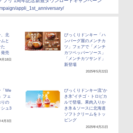
アプリ 1周年記念新規ダウンロードキャンペーン
mpaign/appli_1st_anniversary/
ー、北
びっくりドンキー「ハ
ームと
ンバーグ屋のメンチカ
せた
ツ」フェアで「メンチ
」発売
カツペッパーソース」
「メンチカツサンド」
年4月18日
新登場
2025年5月22日
「We
びっくりドンキー流“か
e!」フェ
き氷”イチゴ・トロピカ
ぷりの
ルで登場。果肉入りか
シュ3
き氷＆ソースに北海道
ソフトクリームをトッ
ピング
5年4月3日
2025年4月21日