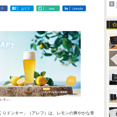
ェア
はてブ
note
LinkedIn
レモン」
りドンキー」（アレフ）は、レモンの爽やかな香