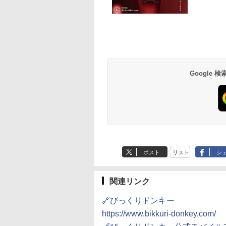
ーチャーズ ハイラ
麺職人 醤油 [丸大
D3000B-K(グラン
ブラックニッカ ウイス
一蘭 ラーメン 博多細
アイリスオーヤマ スチ
ブラックニッカ ニッカ
チキンラーメン どんぶ
シャープ 過熱水蒸気 オ
角瓶 2700ml サント
【公式】ブタメン と
[山善] スチームオー
クリーム 4000ml
油使用 豊かな旨味
ック) 石窯ドーム
キー4000ml ブラック
麺ストレート (5食)
ーム トースター オー
Nikka ウィスキー
り 85g×12個 日清食品
ーブンレンジ 23L 1段
ー ウイスキー ハイ
こつ味 35g×15個 | 
ンレンジ 25L 一人
トリー スコッチ
ク] 日清食品 カッ
水蒸気オーブンレ
ニッカ リッチブレンド
645g
ブントースター 2枚焼
4000ml ブラックニッ
インスタント カップ麺
調理 ブラック RE-
ル 大容量
用 夜食 カップラー
し 二人暮らし フラ
スキー 4リットル
87g ×12個
30L
【ウイスキー 日本】
き 温度調節 トレー タ
カクリア ウヰスキー
WF232-B シンプル操作
ミニカップ麺 小腹 
テーブル スチーム調
Google
414
552
,880
￥5,723
￥2,091
￥4,220
￥3,940
￥1,745
￥29,582
￥6,051
￥1,288
￥19,990
量
イマー機能付 横型
【日本 アサヒ ウィスキ
コンパクト 一人暮らし
スタント アウトドア
自動メニュー19種搭
BLSOT-011-B ブラッ
ー】 大容量 お得 4リッ
二人暮らし らくチン!
も ローリングストッ
角皿付き ブラック
ク
トル
（絶対湿度）センサー
大人買い おやつカン
MRK-F250TSV(B)
ノンフライ調理 トース
ニー
ト スチームあたため ワ
イドフラット庫内 簡単
お手入れ
ポスト
リスト
シ
関連リンク
🔗びっくりドンキー
https://www.bikkuri-donkey.com/