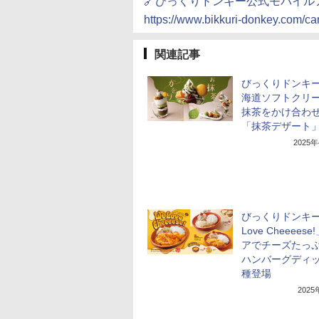
🔗びっくりドンキー公式モバイル
https://www.bikkuri-donkey.com/ca
関連記事
びっくりドンキ
海道ソフトクリ
抹茶をかけ合わ
「抹茶デザート
2025
びっくりドンキー
Love Cheeees
アでチーズたっ
ハンバーグディッ
種登場
202