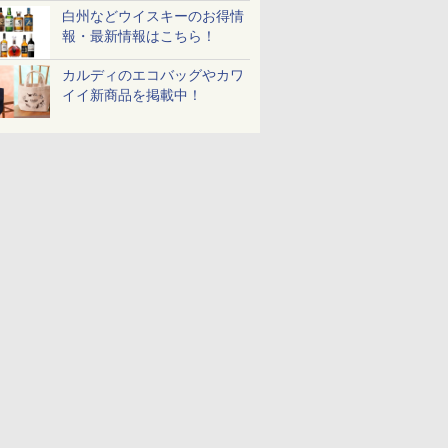
白州などウイスキーのお得情
報・最新情報はこちら！
カルディのエコバッグやカワ
フロム・
マルちゃん
 オーブン
サントリー シングルモ
カップヌードル カップ
日立 過熱水蒸気 オーブ
甲州韮崎 オリジナル ブ
カップヌードル パクチ
コンフィー(COMFEE')
ティーチャーズ ハイラ
日清麺職人 醤油 [丸大
ER-D3000B-K(グラン
ブラックニ
一蘭 ラー
アイリスオ
イイ新商品を掲載中！
モルトウイ
 横浜家系
ム ビスト
ルト ウイスキー 山崎
ヌードルPRO しょうゆ
ンレンジ ヘルシーシェ
レンド ウイスキー 4リ
ー香るトムヤムクンヌ
スチームオーブンレン
ンドクリーム 4000ml
豆醤油使用 豊かな旨味
ブラック) 石窯ドーム
キー4000
麺ストレート
ーム トー
アサヒ [
パック
 30L 2
Story of the Distillery
高たんぱく&低糖質 さ
フ 30L MRO-W1C K フ
ットル 日本 大容量
ードル [世界三大スー
ジ 25L フラットテーブ
サントリー スコッチ
とコク] 日清食品 カッ
過熱水蒸気オーブンレ
ニッカ リ
645g
ブントース
]【中元 ギ
リル 高精
2026 化粧箱入 700ml
らに塩分控えめ
ロストブラック 熱風コ
4000ml 4L
プ] 日清食品 カップ麺
ル 発酵・トースト機能
ウイスキー 4リットル
プ麺 87g ×12個
ンジ 30L
【ウイスキ
き 温度調節
￥17,600
￥3,103
￥49,718
￥3,732
￥2,335
￥19,780
￥6,414
￥1,552
￥56,880
￥5,723
￥2,091
￥4,220
ト 贈り物
ピードセン
75g×12個
ンベクション 2段式 W
75g×12個
オートメニュー23種 オ
大容量
イマー機能
 スマホ連
スキャン［メーカー保
ーブン～250℃ レンジ
BLSOT-0
E-
証1年／お手入れ簡単設
~1000W高出力 全国対
ク
計］
応 ヘルツフリー カップ
スチーム調理 予熱対応
自動脱臭 消音モード
【2年メーカー保証】
ブラック CF-EA261-
BK