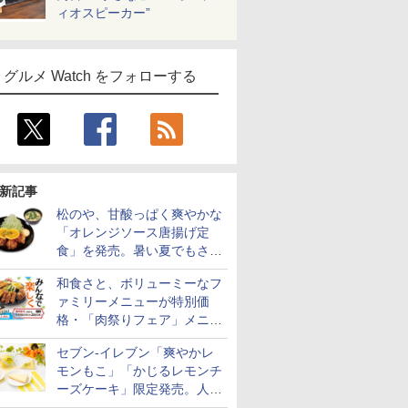
ィオスピーカー”
グルメ Watch をフォローする
新記事
松のや、甘酸っぱく爽やかな
「オレンジソース唐揚げ定
食」を発売。暑い夏でもさっ
ぱり！
和食さと、ボリューミーなフ
ァミリーメニューが特別価
格・「肉祭りフェア」メニュ
ーがテイクアウトに登場
セブン-イレブン「爽やかレ
モンもこ」「かじるレモンチ
ーズケーキ」限定発売。人気
シリーズから夏限定の味わい