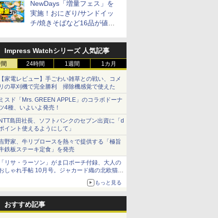
NewDays「増量フェス」を
実施！おにぎり/サンドイッ
チ/焼きそばなど16品が値段
そのままでボリュームアップ
Impress Watchシリーズ 人気記事
時間
24時間
1週間
1カ月
【家電レビュー】手ごわい雑草との戦い、コメ
リの草刈機で完全勝利 掃除機感覚で使えた
ミスド「Mrs. GREEN APPLE」のコラボドーナ
ツ4種、いよいよ発売！
NTT島田社長、ソフトバンクのセブン出資に「d
ポイント使えるようにして」
吉野家、牛リブロースを熱々で提供する「極旨
牛鉄板ステーキ定食」を発売
「リサ・ラーソン」がま口ポーチ付録、大人の
おしゃれ手帖 10月号。ジャカード織の北欧猫デ
ザイン
もっと見る
おすすめ記事