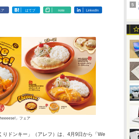
ェア
はてブ
note
LinkedIn
heeeese!」フェア
りドンキー」（アレフ）は、4月9日から「We