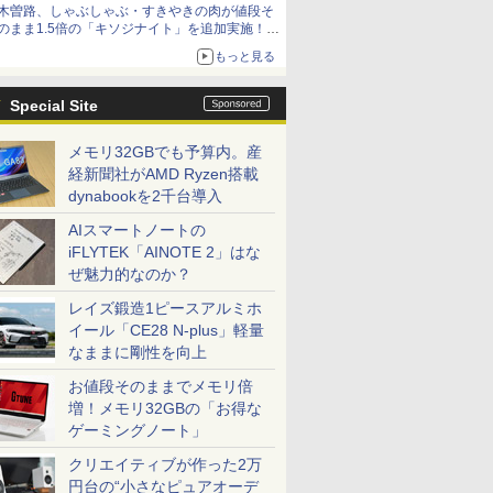
木曽路、しゃぶしゃぶ・すきやきの肉が値段そ
のまま1.5倍の「キソジナイト」を追加実施！
水・日曜夜限定
もっと見る
Special Site
メモリ32GBでも予算内。産
経新聞社がAMD Ryzen搭載
dynabookを2千台導入
AIスマートノートの
iFLYTEK「AINOTE 2」はな
ぜ魅力的なのか？
レイズ鍛造1ピースアルミホ
イール「CE28 N-plus」軽量
なままに剛性を向上
お値段そのままでメモリ倍
増！メモリ32GBの「お得な
ゲーミングノート」
クリエイティブが作った2万
円台の“小さなピュアオーデ