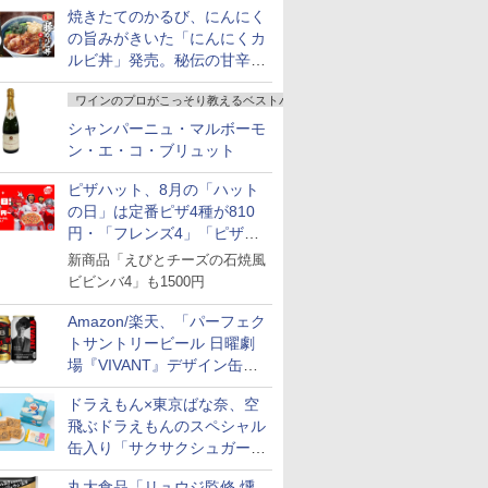
焼きたてのかるび、にんにく
が登場
の旨みがきいた「にんにくカ
ルビ丼」発売。秘伝の甘辛だ
れを絡めた「豚カルビ丼」も
ワインのプロがこっそり教えるベストバイ
復活
シャンパーニュ・マルボーモ
ン・エ・コ・ブリュット
ピザハット、8月の「ハット
の日」は定番ピザ4種が810
円・「フレンズ4」「ピザハ
ット・ベスト4」値下げ
新商品「えびとチーズの石焼風
ビビンバ4」も1500円
Amazon/楽天、「パーフェク
トサントリービール 日曜劇
場『VIVANT』デザイン缶」
販売開始
ドラえもん×東京ばな奈、空
飛ぶドラえもんのスペシャル
缶入り「サクサクシュガーバ
ター」を発売
丸大食品「リュウジ監修 燻