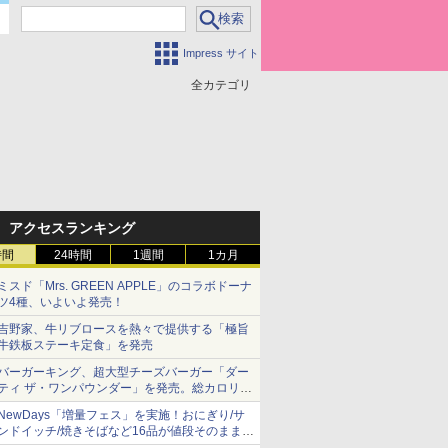
Impress サイト
全カテゴリ
アクセスランキング
時間
24時間
1週間
1カ月
ミスド「Mrs. GREEN APPLE」のコラボドーナ
ツ4種、いよいよ発売！
吉野家、牛リブロースを熱々で提供する「極旨
牛鉄板ステーキ定食」を発売
バーガーキング、超大型チーズバーガー「ダー
ティ ザ・ワンパウンダー」を発売。総カロリー
約1656kcal、総重量約527g！
NewDays「増量フェス」を実施！おにぎり/サ
ンドイッチ/焼きそばなど16品が値段そのままで
ボリュームアップ