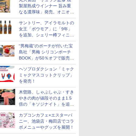
製屋熟成ウインナー 旨み重
なる濃厚味」発売。オニオン
やガーリックの食べ応え
サントリー、アイラモルトの
女王「ボウモア」に「9年」
を追加。シェリー樽フィニッ
シュの12/15/18年も通年販売
“男梅蔵”のポーチが付いた宝
に
島社「男梅 シリコンポーチ
BOOK」が50％オフで販売
中！
ヘソプロダクション「ミャク
ミャクマスコットクリップ」
を発売！
木曽路、しゃぶしゃぶ・すき
やきの肉が値段そのまま1.5
倍の「キソジナイト」を追加
実施！水・日曜夜限定
カプコンカフェ×エスターバ
ニー、池袋店・梅田店でコラ
ボメニューやグッズを展開！