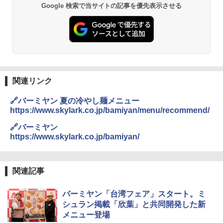
￥29,582
Google 検索で当サイトの記事を優先表示させる
[山善] スチームオーブンレンジ 25L 一人
2
暮らし 二人暮らし フラットテーブル ス
チーム調理 自動メニュー19種搭載 角皿
付き ブラック MRK-F250TSV(B)
￥19,990
関連リンク
🔗バーミヤン 夏の冷やし麺メニュー
https://www.skylark.co.jp/bamiyan/menu/recommend/
[山善] スチームオーブンレンジ 省エネ
3
高効率 15L 一人暮らし 二人暮らし スチ
🔗バーミヤン
ーム調理 フラットテーブル トースト機
https://www.skylark.co.jp/bamiyan/
能 自動メニュー33種 簡単お手入れ ブラ
ック YRZ-WF150TV(B)
￥26,800
関連記事
バーミヤン「台湾フェア」スタート。ミ
TOSHIBA(東芝) スチームオーブンレン
シュラン掲載「欣葉」と共同開発した新
4
ジ 石窯ドーム ER-D80A(K) ブラック 25
メニュー登場
0℃ 1段調理 フラットテーブル 電子レン