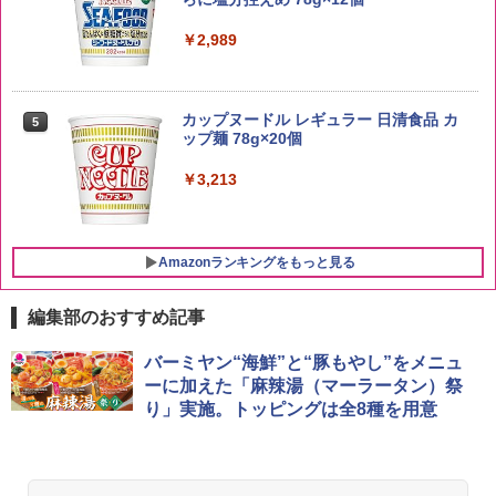
￥4,919
￥2,989
新潟県産新之助 無洗米 5kg 令和7年産
5
トリスウイスキー 4000ml サントリー 大
5
カップヌードル レギュラー 日清食品 カ
5
￥4,536
容量 4リットル
ップ麺 78g×20個
￥4,329
￥3,213
Amazonランキングをもっと見る
編集部のおすすめ記事
シャープ 過熱水蒸気 オーブンレンジ 23
バーミヤン“海鮮”と“豚もやし”をメニュ
1
L 1段調理 ブラック RE-WF232-B シンプ
ーに加えた「麻辣湯（マーラータン）祭
ル操作 コンパクト 一人暮らし 二人暮ら
り」実施。トッピングは全8種を用意
し らくチン!（絶対湿度）センサー ノン
フライ調理 トースト スチームあたため
ワイドフラット庫内 簡単お手入れ