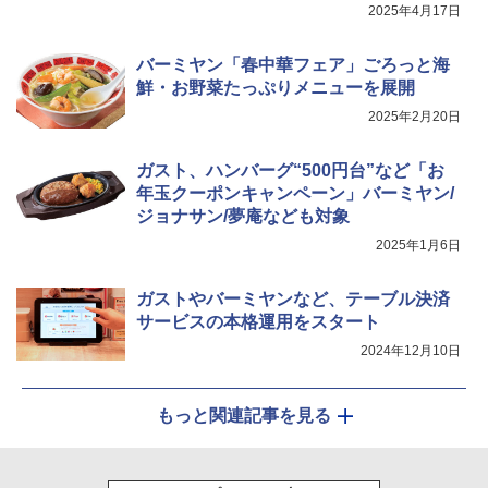
2025年4月17日
ジ 赤外線センサー ノンフライ調理 簡単
お手入れ 小型 新生活 一人暮らし 二人暮
らし ファミリー
バーミヤン「春中華フェア」ごろっと海
鮮・お野菜たっぷりメニューを展開
￥34,546
2025年2月20日
シャープ ウォーターオーブン ヘルシオ
ガスト、ハンバーグ“500円台”など「お
5
AX-XJ1-B ブラック 30L 2段調理 コンベ
年玉クーポンキャンペーン」バーミヤン/
クション トースト機能
ジョナサン/夢庵なども対象
￥44,800
2025年1月6日
ガストやバーミヤンなど、テーブル決済
サービスの本格運用をスタート
2024年12月10日
もっと関連記事を見る