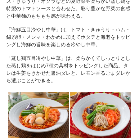
ス・きゅうり・オクラなどの夏野菜や柔らかい蒸し鶏を
特製のトマトソースと合わせた。彩り豊かな野菜の食感
と中華麺のもちもち感が味わえる。
「海鮮五目冷やし中華」は、トマト・きゅうり・ハム・
錦糸卵・メンマ・わかめに加えてホタテと海老をトッピ
ングし海鮮の旨味を楽しめる冷やし中華。
「蒸し鶏五目冷やし中華」は、柔らかくてしっとりとし
た蒸し鶏をはじめ7種の具材をトッピングした商品。タ
レは生姜をきかせた醤油ダレと、レモン香るごまダレか
ら選ぶことができる。