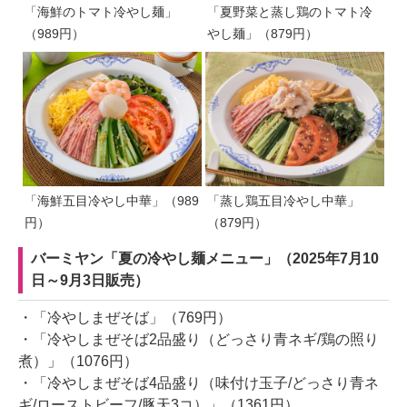
「海鮮のトマト冷やし麺」
「夏野菜と蒸し鶏のトマト冷
（989円）
やし麺」（879円）
「海鮮五目冷やし中華」（989
「蒸し鶏五目冷やし中華」
円）
（879円）
バーミヤン「夏の冷やし麺メニュー」（2025年7月10
日～9月3日販売）
・「冷やしまぜそば」（769円）
・「冷やしまぜそば2品盛り（どっさり青ネギ/鶏の照り
煮）」（1076円）
・「冷やしまぜそば4品盛り（味付け玉子/どっさり青ネ
ギ/ローストビーフ/豚天3コ）」（1361円）