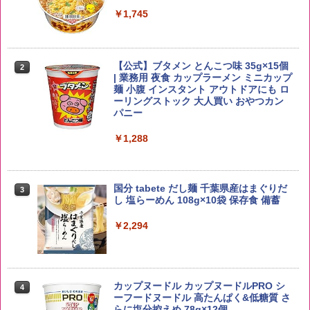
￥2,650
お得 4リットル
￥1,745
￥3,940
【公式】ブタメン とんこつ味 35g×15個
2
野沢農産 無洗米 青い流るる コシヒカリ
2
| 業務用 夜食 カップラーメン ミニカップ
5kg 長野県産 令和7年産
角瓶 2700ml サントリー ウイスキー ハ
麺 小腹 インスタント アウトドアにも ロ
2
イボール 大容量
ーリングストック 大人買い おやつカン
￥3,325
パニー
￥6,051
￥1,288
by Amazon あきたこまちブレンド 無洗
3
米 5kg
サントリー シングルモルト ウイスキー
3
国分 tabete だし麺 千葉県産はまぐりだ
3
白州 Story of the Distillery 2026 化粧箱
し 塩らーめん 108g×10袋 保存食 備蓄
入 700ml
￥3,396
￥2,294
￥20,000
【在庫処分価格】ももたろう印 無洗米 5
4
kg 業務用 お米マイスターブレンド
角ハイボール 350ml×24本 サントリー ウ
カップヌードル カップヌードルPRO シ
4
4
イスキー ハイボール 缶
ーフードヌードル 高たんぱく&低糖質 さ
￥2,680
らに塩分控えめ 78g×12個