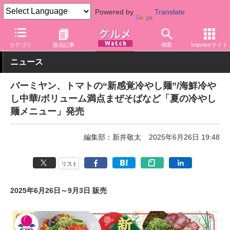
Powered by
Translate
グルメ Watch
店舗
レストラン
バーミヤン
カテゴリ
過去記事
検索
Impressサイト
ニュース
バーミヤン、トマトの“新感覚冷やし麺”/海鮮冷や
し中華/ボリューム満点まぜそばなど「夏の冷やし
麺メニュー」発売
編集部：新井敬太
2025年6月26日 19:48
リスト
2025年6月26日～9月3日 販売