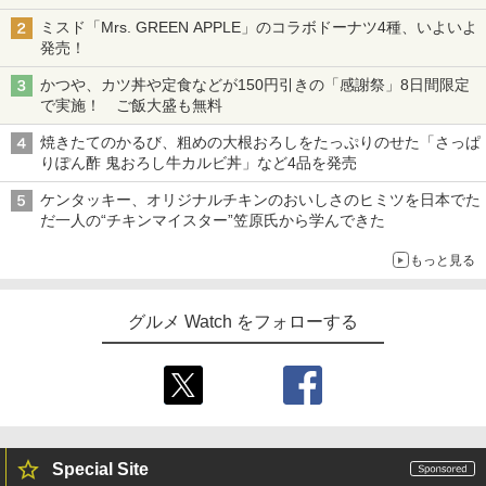
ミスド「Mrs. GREEN APPLE」のコラボドーナツ4種、いよいよ
発売！
かつや、カツ丼や定食などが150円引きの「感謝祭」8日間限定
で実施！ ご飯大盛も無料
焼きたてのかるび、粗めの大根おろしをたっぷりのせた「さっぱ
りぽん酢 鬼おろし牛カルビ丼」など4品を発売
ケンタッキー、オリジナルチキンのおいしさのヒミツを日本でた
だ一人の“チキンマイスター”笠原氏から学んできた
もっと見る
グルメ Watch をフォローする
Special Site