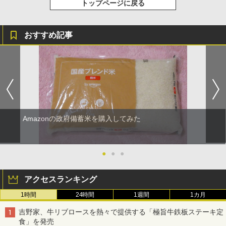
トップページに戻る
おすすめ記事
Amazonの政府備蓄米を購入してみた
●
●
●
アクセスランキング
1時間
24時間
1週間
1カ月
吉野家、牛リブロースを熱々で提供する「極旨牛鉄板ステーキ定
食」を発売