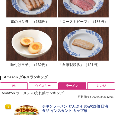
「鶏の照り煮」（186円）
「ローストビーフ」（186円）
「味付け玉子」（132円）
「自家製焼豚」（121円）
Amazon グルメランキング
米
ウイスキー
ラーメン
レンジ
Amazon ラーメン の売れ筋ランキング
更新日時：2026/08/06 12:03
by Amazon 国産ブレンド米 精米 5kg
ブラックニッカ ニッカ Nikka ウィスキ
チキンラーメン どんぶり 85g×12個 日清
1
1
1
ー4000ml ブラックニッカクリア ウヰス
食品 インスタント カップ麺
キー 【日本 アサヒ ウィスキー】 大容量