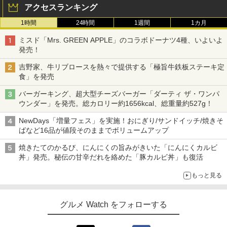
アクセスランキング
1時間
24時間
1週間
1カ月
ミスド「Mrs. GREEN APPLE」のコラボドーナツ4種、いよいよ
発売！
吉野家、牛リブロースを熱々で提供する「極旨牛鉄板ステーキ定
食」を発売
バーガーキング、超大型チーズバーガー「ダーティ ザ・ワンパ
ウンダー」を発売。総カロリー約1656kcal、総重量約527g！
NewDays「増量フェス」を実施！おにぎり/サンドイッチ/焼きそ
ばなど16品が値段そのままでボリュームアップ
焼きたてのかるび、にんにくの旨みがきいた「にんにくカルビ
丼」発売。秘伝の甘辛だれを絡めた「豚カルビ丼」も復活
もっと見る
グルメ Watch をフォローする