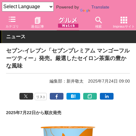
Powered by
Translate
グルメ Watch
店舗
コンビニ
セブン-イレブン
カテゴリ
過去記事
検索
Impressサイト
ニュース
セブン-イレブン「セブンプレミアム マンゴーフル
ーツティー」発売。厳選したセイロン茶葉の豊か
な風味
編集部：新井敬太
2025年7月24日 09:00
リスト
2025年7月22日から順次発売