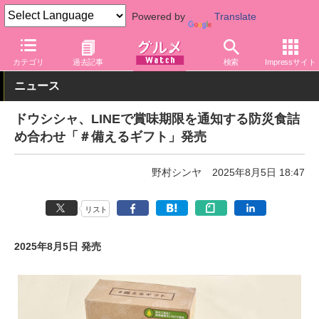
Powered by
Translate
グルメ Watch
食品
保存食
カテゴリ
過去記事
検索
Impressサイト
ニュース
ドウシシャ、LINEで賞味期限を通知する防災食詰
め合わせ「＃備えるギフト」発売
野村シンヤ
2025年8月5日 18:47
リスト
2025年8月5日 発売