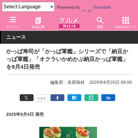
Powered by
Translate
グルメ Watch
店舗
寿司
かっぱ寿司
カテゴリ
過去記事
検索
Impressサイト
ニュース
かっぱ寿司が「かっぱ軍艦」シリーズで「納豆か
っぱ軍艦」「オクラいかめかぶ納豆かっぱ軍艦」
を9月4日発売
編集部：友部珠枝
2025年8月25日 08:00
リスト
2025年9月4日 発売