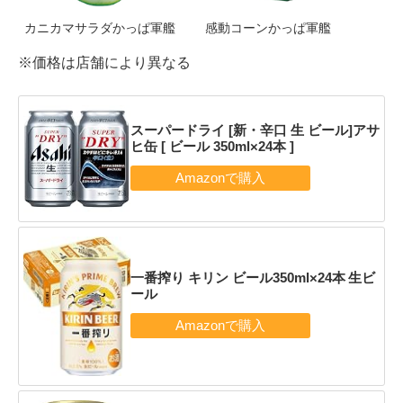
カニカマサラダかっぱ軍艦
感動コーンかっぱ軍艦
※価格は店舗により異なる
スーパードライ [新・辛口 生 ビール]アサ
ヒ缶 [ ビール 350ml×24本 ]
一番搾り キリン ビール350ml×24本 生ビ
ール