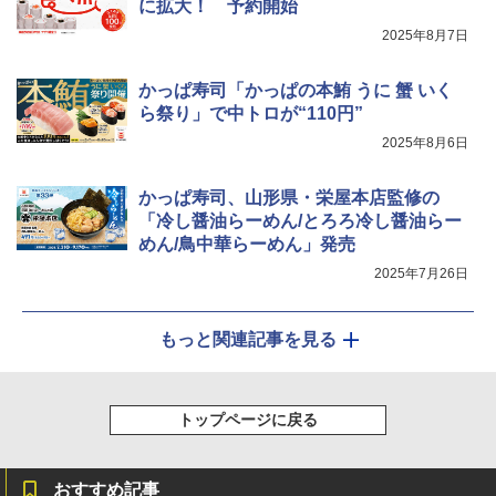
に拡大！ 予約開始
2025年8月7日
かっぱ寿司「かっぱの本鮪 うに 蟹 いく
ら祭り」で中トロが“110円”
2025年8月6日
かっぱ寿司、山形県・栄屋本店監修の
「冷し醤油らーめん/とろろ冷し醤油らー
めん/鳥中華らーめん」発売
2025年7月26日
もっと関連記事を見る
トップページに戻る
おすすめ記事