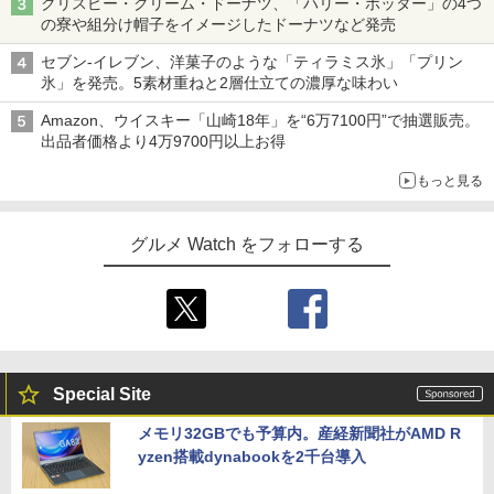
クリスピー・クリーム・ドーナツ、「ハリー・ポッター」の4つ
の寮や組分け帽子をイメージしたドーナツなど発売
セブン-イレブン、洋菓子のような「ティラミス氷」「プリン
氷」を発売。5素材重ねと2層仕立ての濃厚な味わい
Amazon、ウイスキー「山崎18年」を“6万7100円”で抽選販売。
出品者価格より4万9700円以上お得
もっと見る
グルメ Watch をフォローする
Special Site
メモリ32GBでも予算内。産経新聞社がAMD R
yzen搭載dynabookを2千台導入